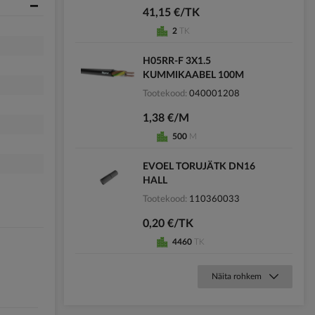
41,15 €/TK
2
TK
H05RR-F 3X1.5
KUMMIKAABEL 100M
Tootekood
040001208
1,38 €/M
500
M
EVOEL TORUJÄTK DN16
HALL
Tootekood
110360033
0,20 €/TK
4460
TK
Näita rohkem