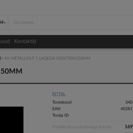
id
used
Kontaktid
id
AX METALLKILP 1 UKSEGA 500X700X250MM
X250MM
RITTAL
Tootekood
340
EAN
40281
Tootja ID
169
Püsikliendi soodustusega (km-ta)