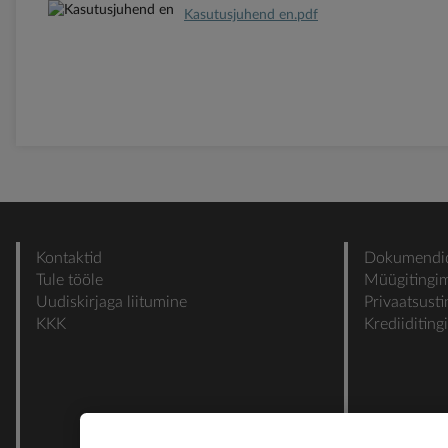
Kasutusjuhend en.pdf
Kontaktid
Dokumendi
Tule tööle
Müügitingi
Uudiskirjaga liitumine
Privaatsust
KKK
Krediiditin