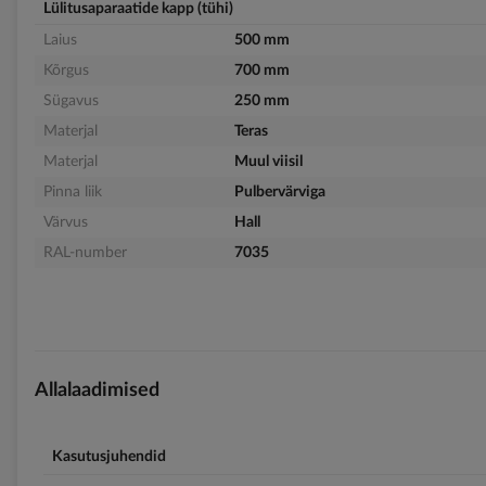
Lülitusaparaatide kapp (tühi)
Laius
500 mm
Kõrgus
700 mm
Sügavus
250 mm
Materjal
Teras
Materjal
Muul viisil
Pinna liik
Pulbervärviga
Värvus
Hall
RAL-number
7035
Allalaadimised
Kasutusjuhendid