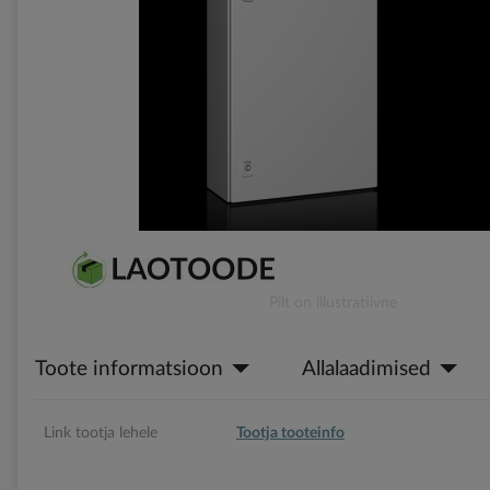
gallery
Skip
Pilt on illustratiivne
to
the
Toote informatsioon
Allalaadimised
beginning
of
the
images
Link tootja lehele
Tootja tooteinfo
gallery