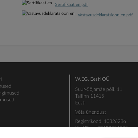
Sertifikaat en.pdf
Vastavusdeklaratsioon en.pdf
W.EG. Eesti OÜ
d
mused
Suur-Sõjamäe põik 11
ingimused
Tallinn 11415
gimused
Eesti
Võta ühendust
Registrikood: 10326286
KMKR nr: EE100336700
SEB: IBAN: EE31101022000