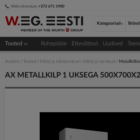
Skip
Võtke ühendust:
+372 671 1900
to
Content
Kategooriad
Bränd
Tooted
Rohepööre
Ettevõttest
Uudised
Teen
Avaleht
Tooted
Kilbid ja kilbitarvikud
Kilbid ja tarvikud
Metallkilb
AX METALLKILP 1 UKSEGA 500X700
Skip
to
the
end
of
the
images