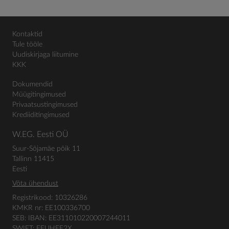
Kontaktid
Tule tööle
Uudiskirjaga liitumine
KKK
Dokumendid
Müügitingimused
Privaatsustingimused
Krediiditingimused
W.EG. Eesti OÜ
Suur-Sõjamäe põik 11
Tallinn 11415
Eesti
Võta ühendust
Registrikood: 10326286
KMKR nr: EE100336700
SEB: IBAN: EE311010220007244011
SWIFT: EEUHEE2X