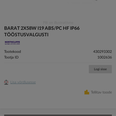
Skip
Pilt on illustratiivne
to
BARAT 2X58W I19 ABS/PC HF IP66
the
TÖÖSTUSVALGUSTI
beginning
of
the
Tootekood
430293302
images
Tootja ID
1002636
gallery
Logi sisse
Lisa võrdlusesse
Tellitav toode