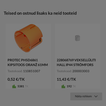
Teised on ostnud lisaks ka neid tooteid
PROTEC PHSD6861
228068769 VEKSELLÜLITI
KIPSITOOS ORANŽ 61MM
HALL IP44 STRÖMFORS
Tootekood
110851007
Tootekood
200003003
0,52 €/TK
11,43 €/TK
5381
TK
192
TK
Näita rohkem