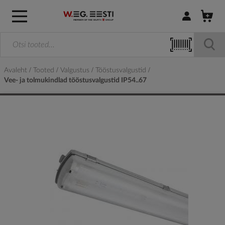
Logi sisse / R
Avaleht
Tooted
Valgustus
Tööstusvalgustid
Vee- ja tolmukindlad tööstusvalgustid IP54..67
Skip
to
the
end
of
the
images
gallery