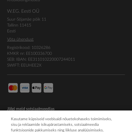
W.EG. Eesti OÜ
Suur-Sõjamäe põik 11
Tallinn 11415
Eesti
Võta ühendust
Registrikood: 10326286
KMKR nr: EE100336700
SEB: IBAN: EE311010220007244011
SWIFT: EEUHEE2X
Jälgi meid sotsiaalmeedias
Kasutame küpsiseid veebisaidi nõuetekohaseks toimimiseks,
sisu ja reklaamide isikupärastamiseks, sotsiaalmeedia
funktsioonide pakkumiseks ning liikluse analüüsimiseks.