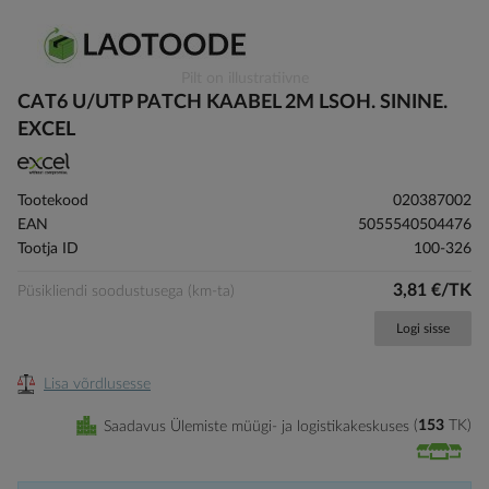
Skip
Pilt on illustratiivne
to
CAT6 U/UTP PATCH KAABEL 2M LSOH. SININE.
the
EXCEL
beginning
of
the
Tootekood
020387002
images
EAN
5055540504476
gallery
Tootja ID
100-326
3,81 €/TK
Püsikliendi soodustusega (km-ta)
Logi sisse
Lisa võrdlusesse
Saadavus Ülemiste müügi- ja logistikakeskuses
153
TK