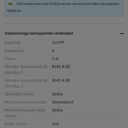
Telli kaubad enne kella 11:00 ja saa laos olevad tooted kätte juba järgmisel
tööpäeval.
Vasksoontega keerupaaride vahekaabel
Kaabli liik
U/UTP
Kategooria
6
Pikkus
2 m
Pistmiku (konnektori) liik.
RJ45 8 (8)
ühendus 1
Pistmiku (konnektori) liik.
RJ45 8 (8)
ühendus 2
Väliskatte värvus
Sinine
Keerdumisvastane hülss
Sissevalatud
Keerdumisvastase hülsi
Sinine
värvus
Kaabli ehitus
1x4