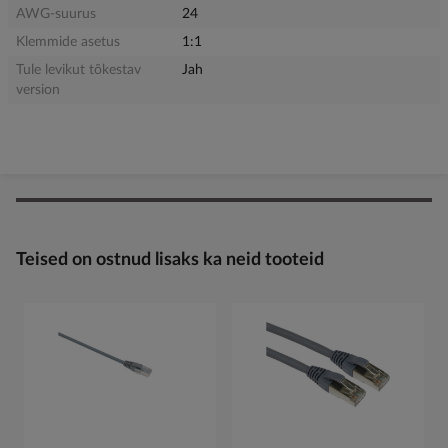
AWG-suurus
24
Klemmide asetus
1:1
Tule levikut tõkestav
Jah
version
Teised on ostnud lisaks ka neid tooteid