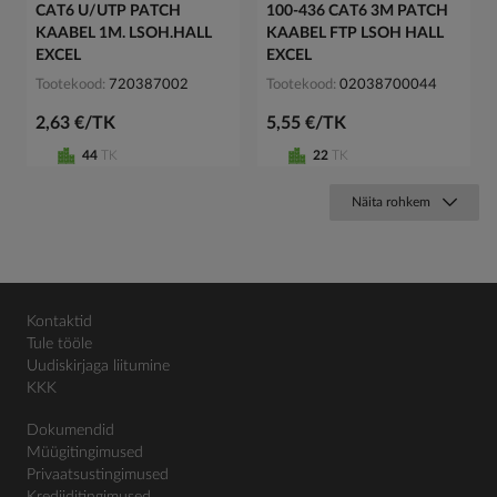
CAT6 U/UTP PATCH
100-436 CAT6 3M PATCH
KAABEL 1M. LSOH.HALL
KAABEL FTP LSOH HALL
EXCEL
EXCEL
Tootekood
720387002
Tootekood
02038700044
2,63 €/TK
5,55 €/TK
44
TK
22
TK
Näita rohkem
Kontaktid
Tule tööle
Uudiskirjaga liitumine
KKK
Dokumendid
Müügitingimused
Privaatsustingimused
Krediiditingimused