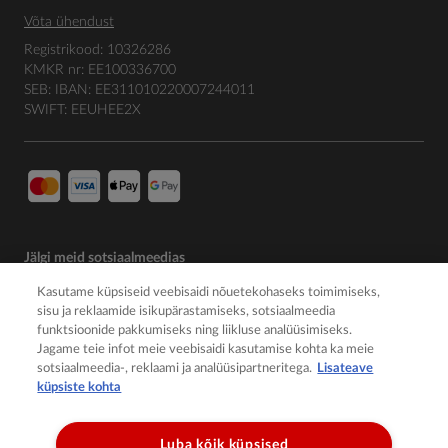
Võta ühendust
Registrikood: 10326286
KMKR nr: EE100336700
SEB: IBAN: EE311010220007244011
SWIFT: EEUHEE2X
Jälgi meid sotsiaalmeedias
Kasutame küpsiseid veebisaidi nõuetekohaseks toimimiseks,
sisu ja reklaamide isikupärastamiseks, sotsiaalmeedia
funktsioonide pakkumiseks ning liikluse analüüsimiseks.
Jagame teie infot meie veebisaidi kasutamise kohta ka meie
sotsiaalmeedia-, reklaami ja analüüsipartneritega.
Lisateave
küpsiste kohta
Luba kõik küpsised