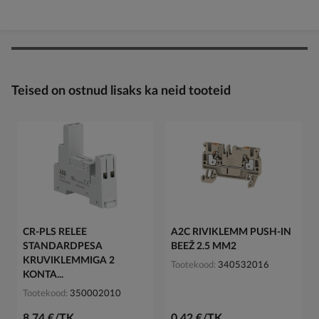
Teised on ostnud lisaks ka neid tooteid
CR-PLS RELEE
A2C RIVIKLEMM PUSH-IN
STANDARDPESA
BEEŽ 2.5 MM2
KRUVIKLEMMIGA 2
Tootekood
340532016
KONTA...
Tootekood
350002010
8,74 €/TK
0,42 €/TK