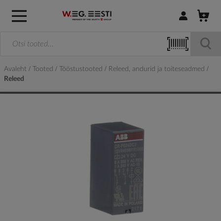
Logi sisse / R
Avaleht
Tooted
Tööstustooted
Releed, andurid ja toiteseadmed
Releed
Skip
to
the
end
of
the
images
gallery