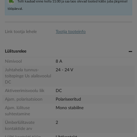
Telli kaubad enne kella 11:00 ja saa laos olevad tooted kätte juba järgmisel
tööpäeval.
Link tootja lehele
Tootja tooteinfo
Lülitusrelee
Nimivool
8 A
Juhtahela tunnus-
24 - 24 V
toitepinge Us alalisvoolul
DC
Aktiveerimisvoolu liik
DC
Ajam. polarisatsioon
Polariseeritud
Ajam. lülituse
Mono stabiilne
suhtestamine
Ümberlülitavate
2
kontaktide arv