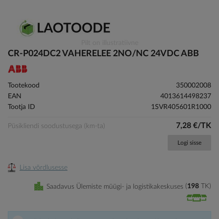
Skip
Pilt on illustratiivne
to
CR-P024DC2 VAHERELEE 2NO/NC 24VDC ABB
the
beginning
of
Tootekood
350002008
the
EAN
4013614498237
images
Tootja ID
1SVR405601R1000
gallery
7,28 €/TK
Püsikliendi soodustusega (km-ta)
Logi sisse
Lisa võrdlusesse
Saadavus Ülemiste müügi- ja logistikakeskuses
198
TK