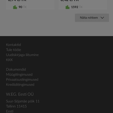
90
TK
1592
TK
Näita rohkem
Kontaktid
Tule tööle
Uudiskirjaga liitumine
KKK
Dokumendid
Müügitingimused
Privaatsustingimused
Krediiditingimused
W.EG. Eesti OÜ
Suur-Sõjamäe põik 11
Tallinn 11415
Eesti