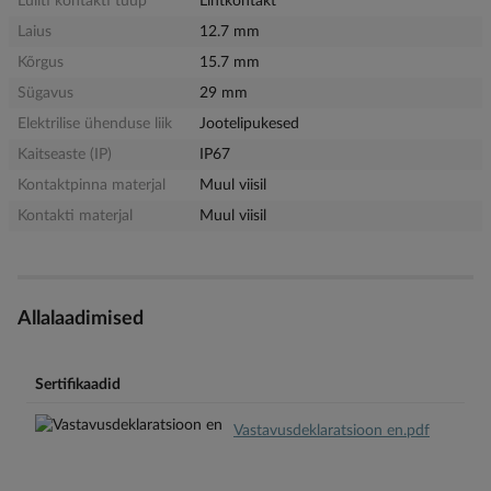
Lüliti kontakti tüüp
Lihtkontakt
Laius
12.7 mm
Kõrgus
15.7 mm
Sügavus
29 mm
Elektrilise ühenduse liik
Jootelipukesed
Kaitseaste (IP)
IP67
Kontaktpinna materjal
Muul viisil
Kontakti materjal
Muul viisil
Allalaadimised
Sertifikaadid
Vastavusdeklaratsioon en.pdf