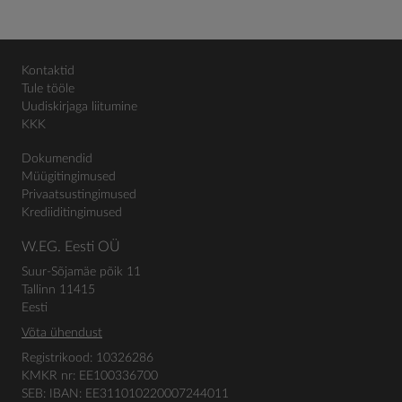
Kontaktid
Tule tööle
Uudiskirjaga liitumine
KKK
Dokumendid
Müügitingimused
Privaatsustingimused
Krediiditingimused
W.EG. Eesti OÜ
Suur-Sõjamäe põik 11
Tallinn 11415
Eesti
Võta ühendust
Registrikood: 10326286
KMKR nr: EE100336700
SEB: IBAN: EE311010220007244011