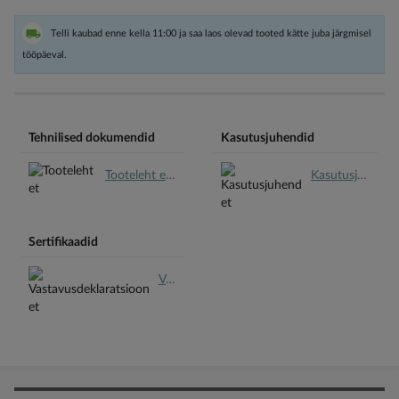
Telli kaubad enne kella 11:00 ja saa laos olevad tooted kätte juba järgmisel
tööpäeval.
Tehnilised dokumendid
Kasutusjuhendid
Tooteleht et.pdf
Kasutusjuhend et.pdf
Sertifikaadid
Vastavusdeklaratsioon et.pdf