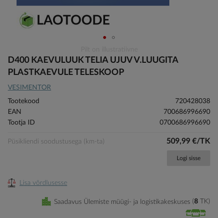
Skip
Pilt on illustratiivne
to
D400 KAEVULUUK TELIA UJUV V.LUUGITA
the
PLASTKAEVULE TELESKOOP
beginning
VESIMENTOR
of
the
Tootekood
720428038
images
EAN
700686996690
gallery
Tootja ID
0700686996690
509,99 €/TK
Püsikliendi soodustusega (km-ta)
Logi sisse
Lisa võrdlusesse
Saadavus Ülemiste müügi- ja logistikakeskuses
8
TK