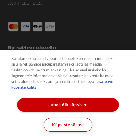
SWIFT: EEUHEE2X
Jälgi meid sotsiaalmeedias
Kasutame küpsiseid veebisaidi nõuetekohaseks toimimiseks,
sisu ja reklaamide isikupärastamiseks, sotsiaalmeedia
funktsioonide pakkumiseks ning liikluse analüüsimiseks.
Jagame teie infot meie veebisaidi kasutamise kohta ka meie
sotsiaalmeedia-, reklaami ja analüüsipartneritega.
Lisateave
küpsiste kohta
Luba kõik küpsised
© 2026 Member of the Würth Group
Küpsiste sätted