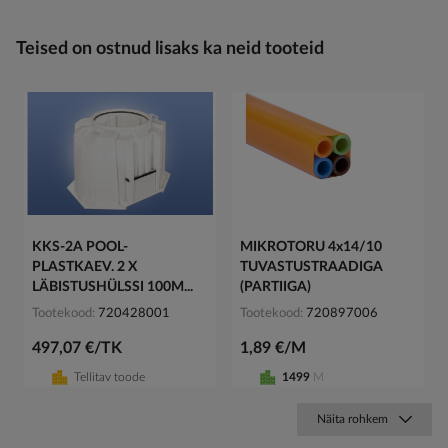
Teised on ostnud lisaks ka neid tooteid
KKS-2A POOL-
MIKROTORU 4x14/10
PLASTKAEV. 2 X
TUVASTUSTRAADIGA
LÄBISTUSHÜLSSI 100M...
(PARTIIGA)
Tootekood
720428001
Tootekood
720897006
497,07 €/TK
1,89 €/M
Tellitav toode
1499
M
Näita rohkem