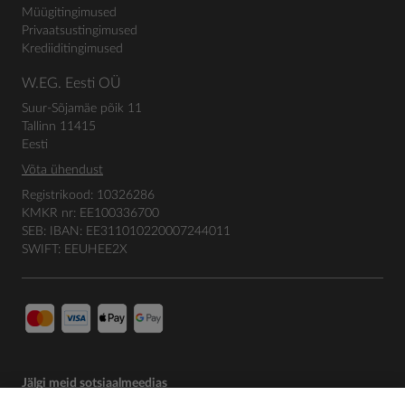
Müügitingimused
Privaatsustingimused
Krediiditingimused
W.EG. Eesti OÜ
Suur-Sõjamäe põik 11
Tallinn 11415
Eesti
Võta ühendust
Registrikood: 10326286
KMKR nr: EE100336700
SEB: IBAN: EE311010220007244011
SWIFT: EEUHEE2X
Jälgi meid sotsiaalmeedias