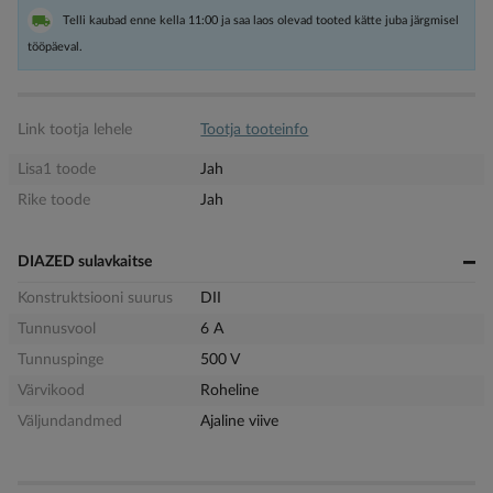
Telli kaubad enne kella 11:00 ja saa laos olevad tooted kätte juba järgmisel
tööpäeval.
Link tootja lehele
Tootja tooteinfo
Lisa1 toode
Jah
Rike toode
Jah
DIAZED sulavkaitse
Konstruktsiooni suurus
DII
Tunnusvool
6 A
Tunnuspinge
500 V
Värvikood
Roheline
Väljundandmed
Ajaline viive