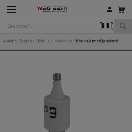
Logi sisse / R
Avaleht
Tooted
Kilbid ja kilbitarvikud
Korkkaitsmed ja sularid
Skip
to
the
end
of
the
images
gallery