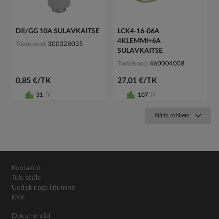
DII/GG 10A SULAVKAITSE
LCK4-16-06A
4KLEMMI+6A
Tootekood
300328035
SULAVKAITSE
Tootekood
460004008
0,85 €/TK
27,01 €/TK
31
TK
107
TK
Näita rohkem
Kontaktid
Tule tööle
Uudiskirjaga liitumine
KKK
Dokumendid