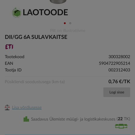
Skip
Pilt on illustratiivne
to
DII/GG 6A SULAVKAITSE
the
beginning
of
Tootekood
300328002
the
EAN
5904722905214
images
Tootja ID
002312403
gallery
0,76 €/TK
Püsikliendi soodustusega (km-ta)
Logi sisse
Lisa võrdlusesse
Saadavus Ülemiste müügi- ja logistikakeskuses
22
TK