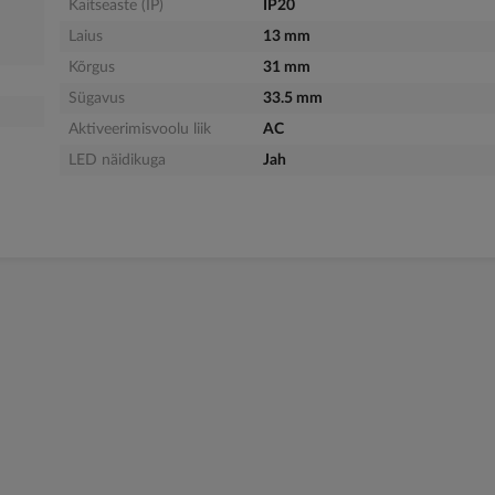
Kaitseaste (IP)
IP20
Laius
13 mm
Kõrgus
31 mm
Sügavus
33.5 mm
Aktiveerimisvoolu liik
AC
LED näidikuga
Jah