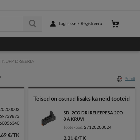
Logi sisse / Registreeru
STNUPP D-SEERIA
A
Prindi
Teised on ostnud lisaks ka neid tooteid
20200002
SDI 2CO DRI RELEEPESA 2CO
69739873
8 A KRUVI
60056340
Tootekood
27120200024
,69 €/TK
2,21 €/TK