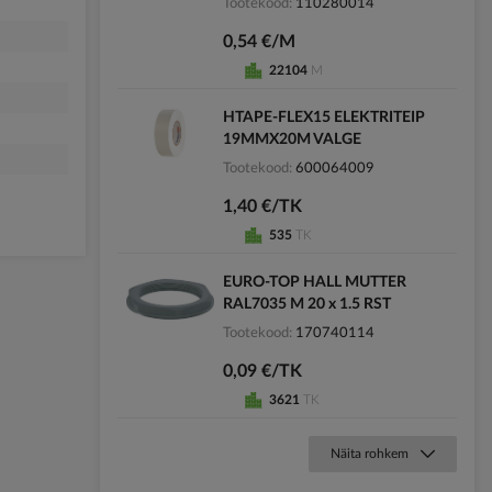
Tootekood
110280014
0,54 €/M
22104
M
HTAPE-FLEX15 ELEKTRITEIP
19MMX20M VALGE
Tootekood
600064009
1,40 €/TK
535
TK
EURO-TOP HALL MUTTER
RAL7035 M 20 x 1.5 RST
Tootekood
170740114
0,09 €/TK
3621
TK
Näita rohkem