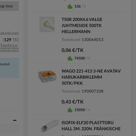
ogi sisse
136
TK
T50R 200X4.6 VALGE
JUHTMESIDE 500TK
HELLERMANN
kakeskuses
Tootekood
130064013
129
TK
Saadavus
0,06 €/TK
esindustes
74500
TK
 tooted
WAGO 221-413 3-NE AVATAV
HARUKARBIKLEMM
50TK/PKK
Tootekood
190007108
0,43 €/TK
15050
TK
ISOFIX-ELF20 PLASTTORU
HALL 3M. 320N. FRÄNKISCHE