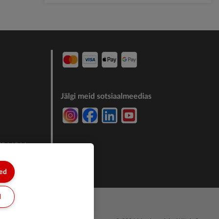
Jälgi meid sotsiaalmeedias
7244011
sed
d