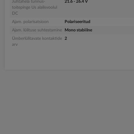
Juhtahela tunnus-
21.6 - 26.4 V
toitepinge Us alalisvoolul
DC
Ajam. polarisatsioon
Polariseeritud
Ajam. lülituse suhtestamine
Mono stabiilne
Ümberlülitavate kontaktide
2
arv