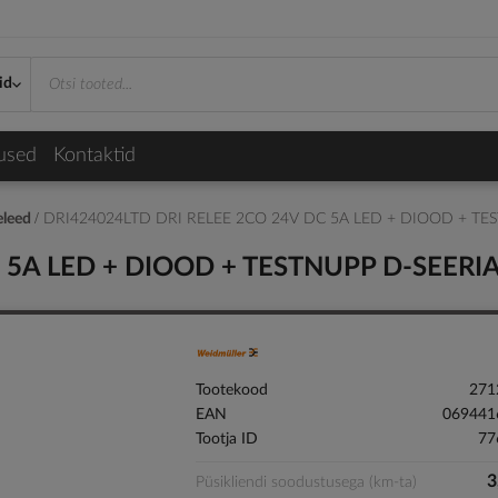
id
used
Kontaktid
eleed
DRI424024LTD DRI RELEE 2CO 24V DC 5A LED + DIOOD + TE
 5A LED + DIOOD + TESTNUPP D-SEERI
Tootekood
271
EAN
069441
Tootja ID
77
3
Püsikliendi soodustusega (km-ta)