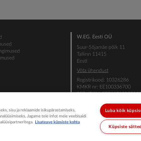
W.EG. Eesti OÜ
d
mused
Suur-Sõjamäe põik 11
ingimused
Tallinn 11415
gimused
Eesti
Võta ühendust
Registrikood: 10326286
KMKR nr: EE100336700
SEB: IBAN: EE31101022000
SWIFT: EEUHEE2X
ks, sisu ja reklaamide isikupärastamiseks,
Luba kõik küpsi
analüüsimiseks. Jagame teie infot meie veebisaidi
alüüsipartneritega.
Lisateave küpsiste kohta
Küpsiste sätte