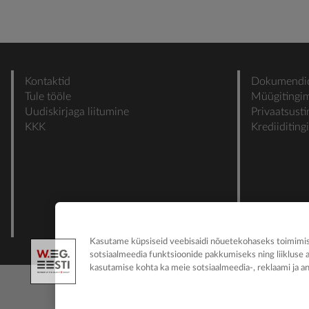
Kontaktid
Dokumendi
Tule tööle
Müügitingi
Uudiskirjaga liitumine
Privaatsust
KKK
Krediiditin
Kasutame küpsiseid veebisaidi nõuetekohaseks toimimise
sotsiaalmeedia funktsioonide pakkumiseks ning liikluse 
kasutamise kohta ka meie sotsiaalmeedia-, reklaami ja an