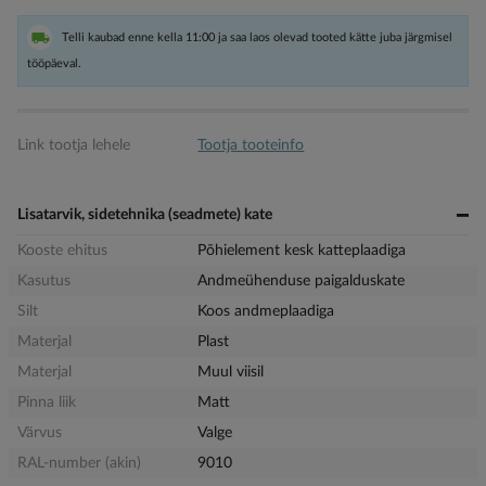
Telli kaubad enne kella 11:00 ja saa laos olevad tooted kätte juba järgmisel
tööpäeval.
Link tootja lehele
Tootja tooteinfo
Lisatarvik, sidetehnika (seadmete) kate
Kooste ehitus
Põhielement kesk katteplaadiga
Kasutus
Andmeühenduse paigalduskate
Silt
Koos andmeplaadiga
Materjal
Plast
Materjal
Muul viisil
Pinna liik
Matt
Värvus
Valge
RAL-number (akin)
9010