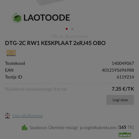
Skip
Pilt on illustratiivne
to
DTG-2C RW1 KESKPLAAT 2xRJ45 OBO
the
beginning
of
Tootekood
140049067
the
EAN
4012195696988
images
Tootja ID
6119214
gallery
7,35 €/TK
Püsikliendi soodustusega (km-ta)
Logi sisse
Lisa võrdlusesse
Saadavus Ülemiste müügi- ja logistikakeskuses
165
TK