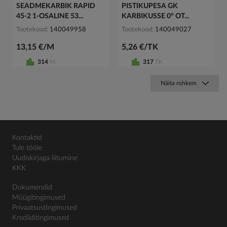
SEADMEKARBIK RAPID
PISTIKUPESA GK
45-2 1-OSALINE 53...
KARBIKUSSE 0° OT...
Tootekood
140049958
Tootekood
140049027
13,15 €/M
5,26 €/TK
314
M
317
TK
Näita rohkem
Kontaktid
Tule tööle
Uudiskirjaga liitumine
KKK
Dokumendid
Müügitingimused
Privaatsustingimused
Krediiditingimused