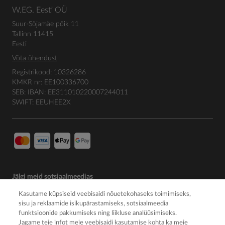
W.EG. Eesti OÜ
Suur-Sõjamäe põik 11
Tallinn 11415
Eesti
Võta ühendust
Registrikood: 10326286
KMKR nr: EE100336700
SEB: IBAN: EE311010220007244011
SWIFT: EEUHEE2X
Jälgi meid sotsiaalmeedias
Kasutame küpsiseid veebisaidi nõuetekohaseks toimimiseks,
sisu ja reklaamide isikupärastamiseks, sotsiaalmeedia
funktsioonide pakkumiseks ning liikluse analüüsimiseks.
Jagame teie infot meie veebisaidi kasutamise kohta ka meie