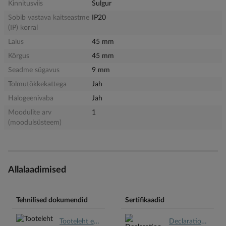
Kinnitusviis
Sulgur
Sobib vastava kaitseastme
IP20
(IP) korral
Laius
45 mm
Kõrgus
45 mm
Seadme sügavus
9 mm
Tolmutõkkekattega
Jah
Halogeenivaba
Jah
Moodulite arv
1
(moodulsüsteem)
Allalaadimised
Tehnilised dokumendid
Sertifikaadid
Tooteleht et.pdf
Declaration REACH en.pdf