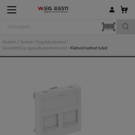
Logi sisse / R
Avaleht
Tooted
Paigaldustooted
Süvislülitid ja signaaltulearmatuurid
Klahvid katted tuled
Skip
to
the
end
of
the
images
gallery