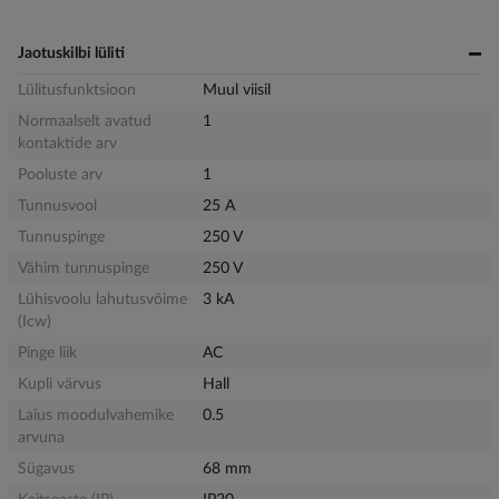
Jaotuskilbi lüliti
Lülitusfunktsioon
Muul viisil
Normaalselt avatud
1
kontaktide arv
Pooluste arv
1
Tunnusvool
25 A
Tunnuspinge
250 V
Vähim tunnuspinge
250 V
Lühisvoolu lahutusvõime
3 kA
(Icw)
Pinge liik
AC
Kupli värvus
Hall
Laius moodulvahemike
0.5
arvuna
Sügavus
68 mm