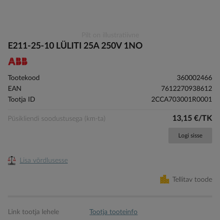
Skip
Pilt on illustratiivne
to
E211-25-10 LÜLITI 25A 250V 1NO
the
beginning
of
Tootekood
360002466
the
EAN
7612270938612
images
Tootja ID
2CCA703001R0001
gallery
13,15 €/TK
Püsikliendi soodustusega (km-ta)
Logi sisse
Lisa võrdlusesse
Tellitav toode
Link tootja lehele
Tootja tooteinfo