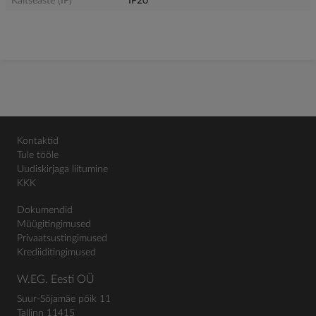
Kaitseaste (IP)
IP20
Kontaktid
Tule tööle
Uudiskirjaga liitumine
KKK
Dokumendid
Müügitingimused
Privaatsustingimused
Krediiditingimused
W.EG. Eesti OÜ
Suur-Sõjamäe põik 11
Tallinn 11415