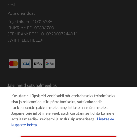
Eesti
Võta ühendust
Registrikood: 10326286
KMKR nr: EE100336700
SEB: IBAN: EE311010220007244011
SWIFT: EEUHEE2X
Jälgi meid sotsiaalmeedias
Kasutame küpsiseid veebisaidi nõuetekohaseks toimimiseks,
sisu ja reklaamide isikupärastamiseks, sotsiaalmeedia
funktsioonide pakkumiseks ning liikluse analüüsimiseks.
Jagame teie infot meie veebisaidi kasutamise kohta ka meie
sotsiaalmeedia-, reklaami ja analüüsipartneritega.
Lisateave
küpsiste kohta