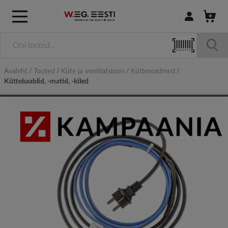
Logi sisse / R
Avaleht
Tooted
Küte ja ventilatsioon
Kütteseadmed
Küttekaablid, -matid, -kiled
Skip
to
the
end
of
the
images
gallery