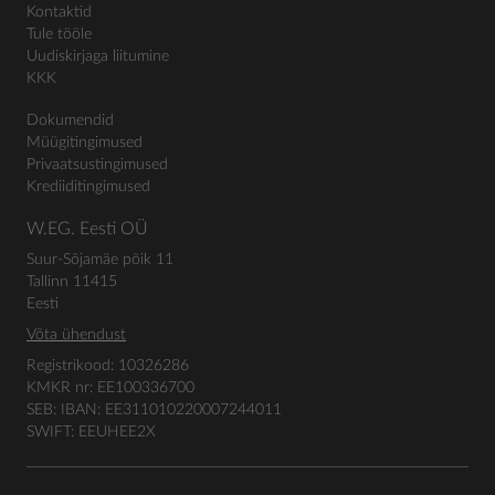
Kontaktid
Tule tööle
Uudiskirjaga liitumine
KKK
Dokumendid
Müügitingimused
Privaatsustingimused
Krediiditingimused
W.EG. Eesti OÜ
Suur-Sõjamäe põik 11
Tallinn 11415
Eesti
Võta ühendust
Registrikood: 10326286
KMKR nr: EE100336700
SEB: IBAN: EE311010220007244011
SWIFT: EEUHEE2X