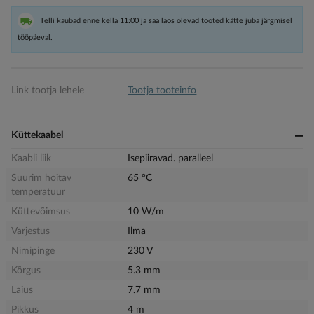
Telli kaubad enne kella 11:00 ja saa laos olevad tooted kätte juba järgmisel
tööpäeval.
Link tootja lehele
Tootja tooteinfo
Küttekaabel
Kaabli liik
Isepiiravad. paralleel
Suurim hoitav
65 °C
temperatuur
Küttevõimsus
10 W/m
Varjestus
Ilma
Nimipinge
230 V
Kõrgus
5.3 mm
Laius
7.7 mm
Pikkus
4 m