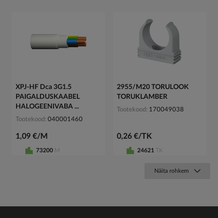
XPJ-HF Dca 3G1.5
2955/M20 TORULOOK
PAIGALDUSKAABEL
TORUKLAMBER
HALOGEENIVABA ...
Tootekood
170049038
Tootekood
040001460
1,09 €/M
0,26 €/TK
73200
M
24621
TK
Näita rohkem