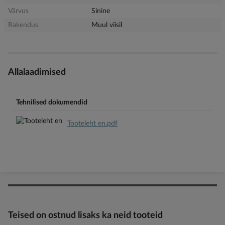
Värvus
Sinine
Rakendus
Muul viisil
Allalaadimised
Tehnilised dokumendid
Tooteleht en.pdf
Teised on ostnud lisaks ka neid tooteid