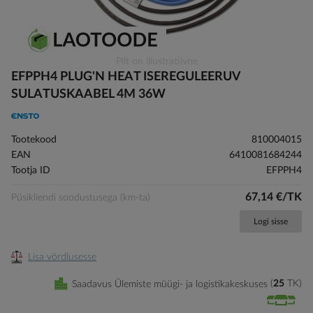
Skip
Pilt on illustratiivne
to
EFPPH4 PLUG'N HEAT ISEREGULEERUV
the
SULATUSKAABEL 4M 36W
beginning
of
the
Tootekood
810004015
images
EAN
6410081684244
gallery
Tootja ID
EFPPH4
67,14 €/TK
Püsikliendi soodustusega (km-ta)
Logi sisse
Lisa võrdlusesse
Saadavus Ülemiste müügi- ja logistikakeskuses
25
TK