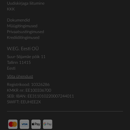
Uudiskirjaga liitumine
KKK
Dokumendid
Müügitingimused
Privaatsustingimused
Krediiditingimused
W.EG. Eesti OÜ
Suur-Sõjamäe põik 11
Tallinn 11415
Eesti
Võta ühendust
Registrikood: 10326286
KMKR nr: EE100336700
SEB: IBAN: EE311010220007244011
SWIFT: EEUHEE2X