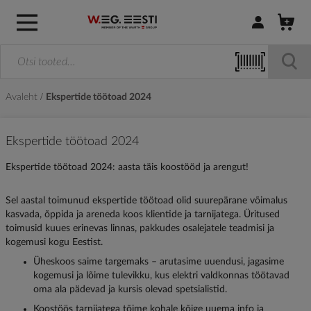
Logi sisse / R
Avaleht
Ekspertide töötoad 2024
Ekspertide töötoad 2024
Ekspertide töötoad 2024: aasta täis koostööd ja arengut!
Sel aastal toimunud ekspertide töötoad olid suurepärane võimalus
kasvada, õppida ja areneda koos klientide ja tarnijatega. Üritused
toimusid kuues erinevas linnas, pakkudes osalejatele teadmisi ja
kogemusi kogu Eestist.
Üheskoos saime targemaks – arutasime uuendusi, jagasime
kogemusi ja lõime tulevikku, kus elektri valdkonnas töötavad
oma ala pädevad ja kursis olevad spetsialistid.
Koostöös tarnijatega tõime kohale kõige uuema info ja