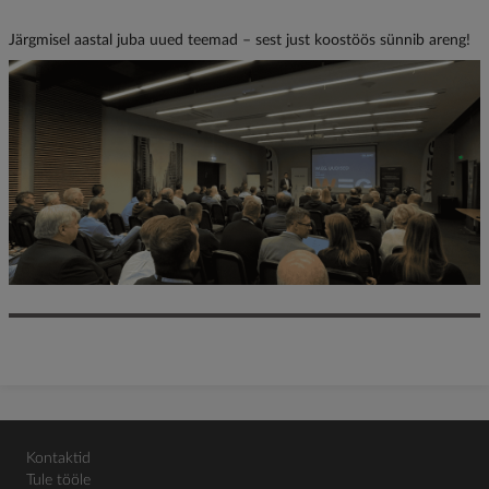
Järgmisel aastal juba uued teemad – sest just koostöös sünnib areng!
Kontaktid
Tule tööle