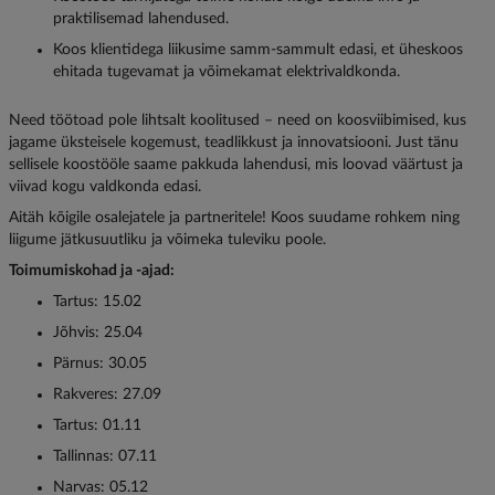
praktilisemad lahendused.
Koos klientidega liikusime samm-sammult edasi, et üheskoos
ehitada tugevamat ja võimekamat elektrivaldkonda.
Need töötoad pole lihtsalt koolitused – need on koosviibimised, kus
jagame üksteisele kogemust, teadlikkust ja innovatsiooni. Just tänu
sellisele koostööle saame pakkuda lahendusi, mis loovad väärtust ja
viivad kogu valdkonda edasi.
Aitäh kõigile osalejatele ja partneritele! Koos suudame rohkem ning
liigume jätkusuutliku ja võimeka tuleviku poole.
Toimumiskohad ja -ajad:
Tartus: 15.02
Jõhvis: 25.04
Pärnus: 30.05
Rakveres: 27.09
Tartus: 01.11
Tallinnas: 07.11
Narvas: 05.12