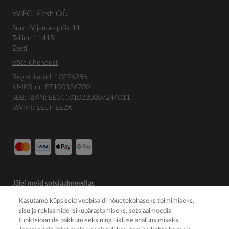
W.EG. Eesti OÜ
Suur-Sõjamäe põik 11
Tallinn 11415
Eesti
Võta ühendust
Registrikood: 10326286
KMKR nr: EE100336700
SEB: IBAN: EE311010220007244011
SWIFT: EEUHEE2X
Jälgi meid sotsiaalmeedias
Kasutame küpsiseid veebisaidi nõuetekohaseks toimimiseks,
sisu ja reklaamide isikupärastamiseks, sotsiaalmeedia
funktsioonide pakkumiseks ning liikluse analüüsimiseks.