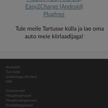
Easy2Charge (Android)
Plugfree
Tule meile Tartusse külla ja lae oma
auto meie kiirlaadijaga!
Kontaktid
Tule tööle
Uudiskirjaga liitumine
KKK
Dokumendid
Müügitingimused
Privaatsustingimused
Krediiditingimused