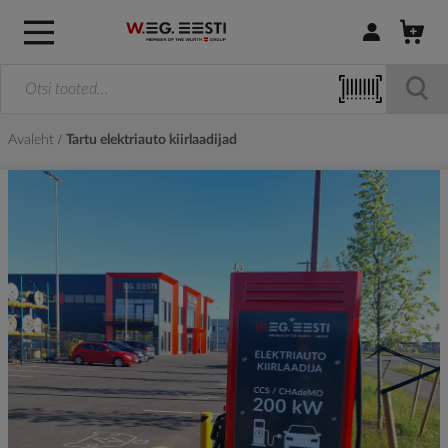
Logi sisse / R
Avaleht
Tartu elektriauto kiirlaadijad