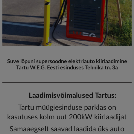
Suve lõpuni supersoodne elektriauto kiirlaadimine
Tartu W.E.G. Eesti esinduses Tehnika tn. 3a
Laadimisvõimalused Tartus:
Tartu müügiesinduse parklas on
kasutuses kolm uut 200kW kiirlaadijat
Samaaegselt saavad laadida üks auto