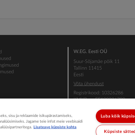
W.EG. Eesti OÜ
d
mused
Suur-Sõjamäe põik 11
ingimused
Tallinn 11415
gimused
Eesti
Võta ühendust
Registrikood: 10326286
KMKR nr: EE100336700
SEB: IBAN: EE31101022000
SWIFT: EEUHEE2X
ks, sisu ja reklaamide isikupärastamiseks,
Luba kõik küpsi
analüüsimiseks. Jagame teie infot meie veebisaidi
alüüsipartneritega.
Lisateave küpsiste kohta
Küpsiste sätte