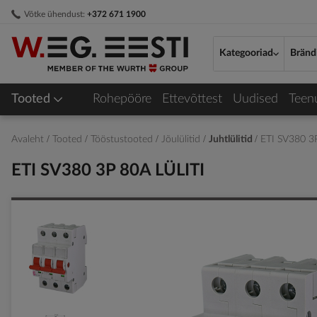
Skip
Võtke ühendust:
+372 671 1900
to
Content
Kategooriad
Bränd
Tooted
Rohepööre
Ettevõttest
Uudised
Teen
Avaleht
Tooted
Tööstustooted
Jõulülitid
Juhtlülitid
ETI SV380 3
ETI SV380 3P 80A LÜLITI
Skip
to
the
end
of
the
images