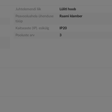
Juhtelemendi liik
Lüliti hoob
Peavooluahela ühenduse
Raami klamber
tüüp
Kaitseaste (IP). esikülg
IP20
Pooluste arv
3