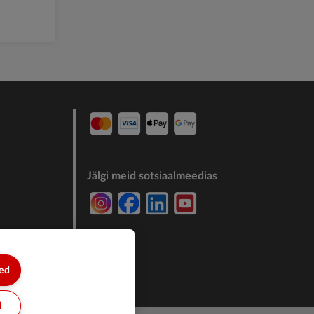
Jälgi meid sotsiaalmeedias
7244011
sed
d