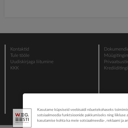
Kontaktid
Dokumendi
Tule tööle
Müügitingi
Uudiskirjaga liitumine
Privaatsust
KKK
Krediiditin
Kasutame küpsiseid veebisaidi nõuetekohaseks toimimise
sotsiaalmeedia funktsioonide pakkumiseks ning liikluse 
kasutamise kohta ka meie sotsiaalmeedia-, reklaami ja an