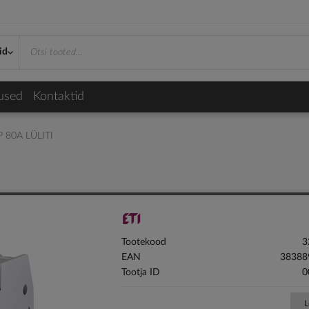
id
used
Kontaktid
P 80A LÜLITI
Tootekood
3
EAN
38388
Tootja ID
0
L