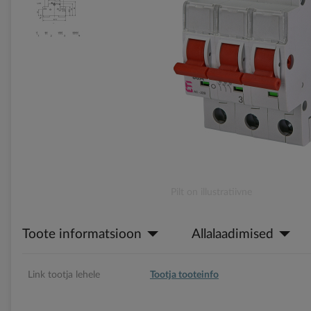
gallery
Skip
Pilt on illustratiivne
to
the
Toote informatsioon
Allalaadimised
beginning
of
the
images
Link tootja lehele
Tootja tooteinfo
gallery