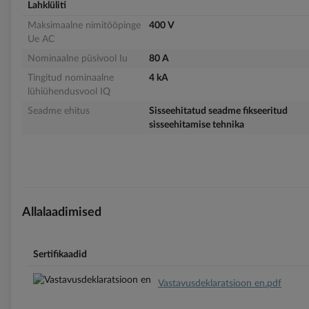
Lahklüliti
Maksimaalne nimitööpinge
400 V
Ue AC
Nominaalne püsivool Iu
80 A
Tingitud nominaalne
4 kA
lühiühendusvool IQ
Seadme ehitus
Sisseehitatud seadme fikseeritud
sisseehitamise tehnika
Allalaadimised
Sertifikaadid
Vastavusdeklaratsioon en.pdf