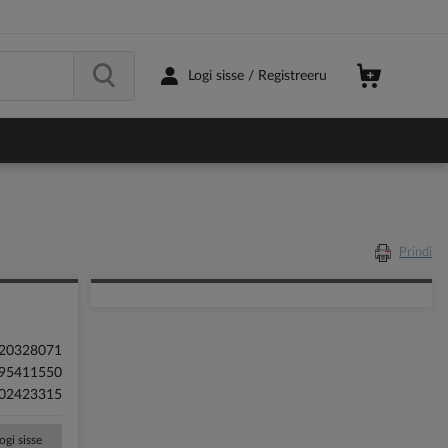
Logi sisse / Registreeru
Prindi
20328071
95411550
02423315
ogi sisse