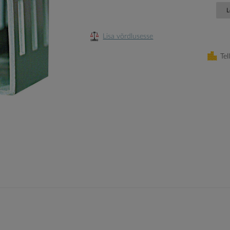
L
Lisa võrdlusesse
Tel