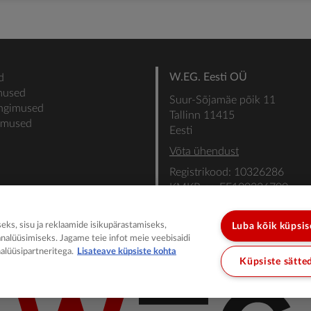
W.EG. Eesti OÜ
d
mused
Suur-Sõjamäe põik 11
ingimused
Tallinn 11415
gimused
Eesti
Võta ühendust
Registrikood: 10326286
KMKR nr: EE100336700
SEB: IBAN: EE31101022000
SWIFT: EEUHEE2X
ks, sisu ja reklaamide isikupärastamiseks,
Luba kõik küpsi
analüüsimiseks. Jagame teie infot meie veebisaidi
alüüsipartneritega.
Lisateave küpsiste kohta
Küpsiste sätte