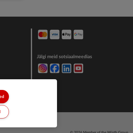
Jälgi meid sotsiaalmeedias
7244011
sed
d
© 2026 Member of the Würth Group