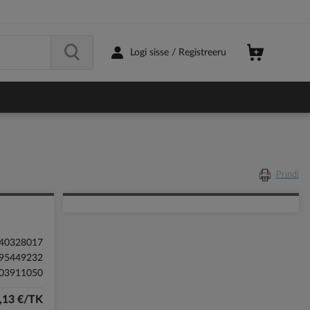
Logi sisse / Registreeru
Prindi
40328017
95449232
03911050
,13 €/TK