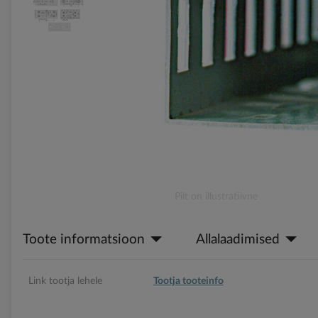
gallery
Skip
Pilt on illustratiivne
to
the
Toote informatsioon
Allalaadimised
beginning
of
the
images
Link tootja lehele
Tootja tooteinfo
gallery