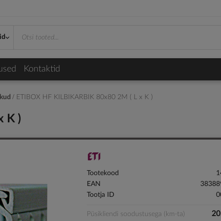
id
used
Kontaktid
ikud
ETIBOX HF KILBIKARBIK 80x80 2M ( L x K )
 K )
Tootekood
1
EAN
38388
Tootja ID
0
20
Püsikliendi soodustusega (km-ta)