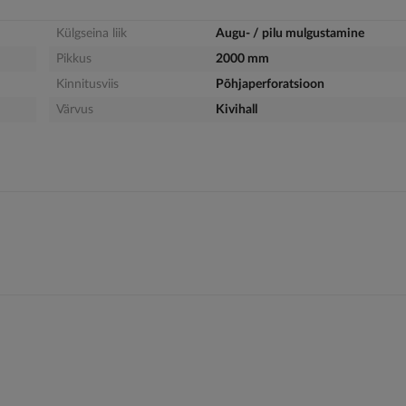
Külgseina liik
Augu- / pilu mulgustamine
Pikkus
2000 mm
Kinnitusviis
Põhjaperforatsioon
Värvus
Kivihall