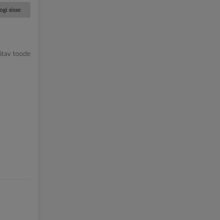
ogi sisse
litav toode