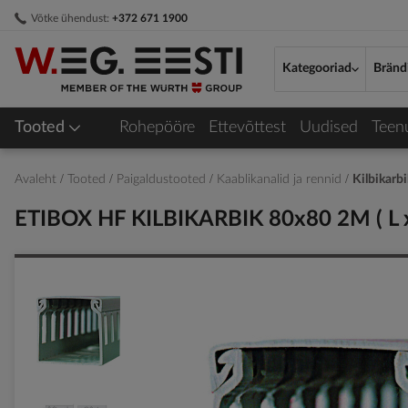
Skip
Võtke ühendust:
+372 671 1900
to
Content
Kategooriad
Bränd
Tooted
Rohepööre
Ettevõttest
Uudised
Teen
Avaleht
Tooted
Paigaldustooted
Kaablikanalid ja rennid
Kilbikarb
ETIBOX HF KILBIKARBIK 80x80 2M ( L x
Skip
to
the
end
of
the
images