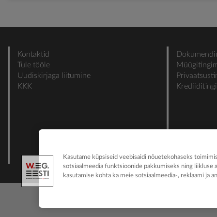
Kontaktid
Dokumendi
Tule tööle
Müügitingi
Uudiskirjaga liitumine
Privaatsust
KKK
Krediiditin
Kasutame küpsiseid veebisaidi nõuetekohaseks toimimise
sotsiaalmeedia funktsioonide pakkumiseks ning liikluse 
kasutamise kohta ka meie sotsiaalmeedia-, reklaami ja an