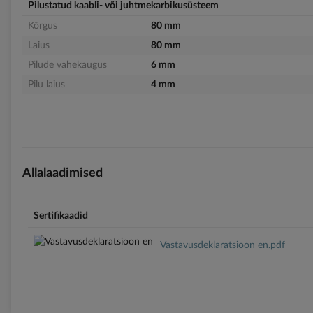
Pilustatud kaabli- või juhtmekarbikusüsteem
Kõrgus
80 mm
Laius
80 mm
Pilude vahekaugus
6 mm
Pilu laius
4 mm
Allalaadimised
Sertifikaadid
Vastavusdeklaratsioon en.pdf