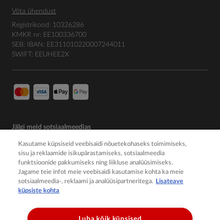
Võta ühendust
Registrikood: 10326286
KMKR nr: EE100336700
SEB: IBAN: EE311010220007244011
SWIFT: EEUHEE2X
Jälgi meid sotsiaalmeedias
Kasutame küpsiseid veebisaidi nõuetekohaseks toimimiseks,
sisu ja reklaamide isikupärastamiseks, sotsiaalmeedia
funktsioonide pakkumiseks ning liikluse analüüsimiseks.
Jagame teie infot meie veebisaidi kasutamise kohta ka meie
sotsiaalmeedia-, reklaami ja analüüsipartneritega.
Lisateave
küpsiste kohta
Luba kõik küpsised