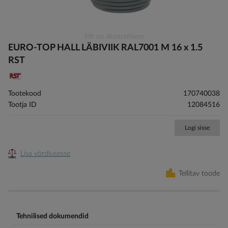
Skip
Pilt on illustratiivne
to
EURO-TOP HALL LÄBIVIIK RAL7001 M 16 x 1.5
the
RST
beginning
of
the
Tootekood
170740038
images
Tootja ID
12084516
gallery
Logi sisse
Lisa võrdlusesse
Tellitav toode
Tehnilised dokumendid