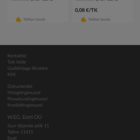
0,08 €/TK
Tellitav toode
Tellitav toode
Kontaktid
Tule tööle
Uudiskirjaga liitumine
KKK
Dokumendid
Müügitingimused
Privaatsustingimused
Krediiditingimused
W.EG. Eesti OÜ
Suur-Sõjamäe põik 11
Tallinn 11415
Eesti