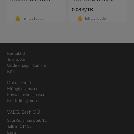
0,08 €/TK
Tellitav toode
Tellitav toode
Kontaktid
Tule tööle
Uudiskirjaga liitumine
KKK
Dokumendid
Müügitingimused
Privaatsustingimused
Krediiditingimused
W.EG. Eesti OÜ
Suur-Sõjamäe põik 11
Tallinn 11415
Eesti