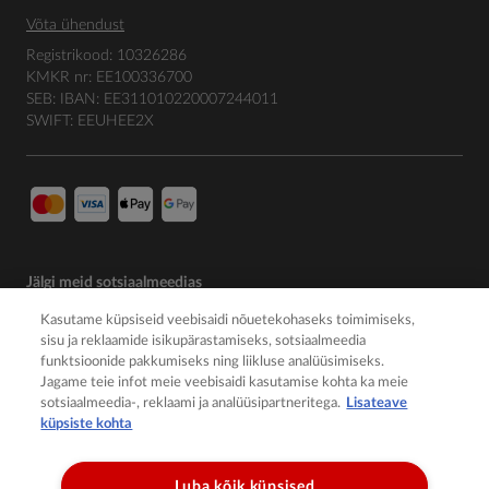
Võta ühendust
Registrikood: 10326286
KMKR nr: EE100336700
SEB: IBAN: EE311010220007244011
SWIFT: EEUHEE2X
Jälgi meid sotsiaalmeedias
Kasutame küpsiseid veebisaidi nõuetekohaseks toimimiseks,
sisu ja reklaamide isikupärastamiseks, sotsiaalmeedia
funktsioonide pakkumiseks ning liikluse analüüsimiseks.
Jagame teie infot meie veebisaidi kasutamise kohta ka meie
sotsiaalmeedia-, reklaami ja analüüsipartneritega.
Lisateave
küpsiste kohta
Luba kõik küpsised