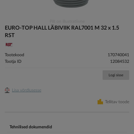
Skip
Pilt on illustratiivne
to
EURO-TOP HALL LÄBIVIIK RAL7001 M 32 x 1.5
the
RST
beginning
of
the
Tootekood
170740041
images
Tootja ID
12084532
gallery
Logi sisse
Lisa võrdlusesse
Tellitav toode
Tehnilised dokumendid