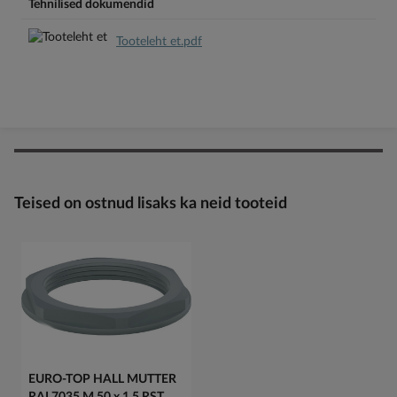
Tehnilised dokumendid
Tooteleht et.pdf
Teised on ostnud lisaks ka neid tooteid
EURO-TOP HALL MUTTER
RAL7035 M 50 x 1.5 RST