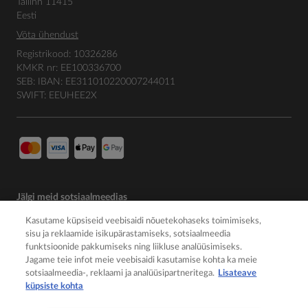
Tallinn 11415
Eesti
Võta ühendust
Registrikood: 10326286
KMKR nr: EE100336700
SEB: IBAN: EE311010220007244011
SWIFT: EEUHEE2X
Jälgi meid sotsiaalmeedias
Kasutame küpsiseid veebisaidi nõuetekohaseks toimimiseks,
sisu ja reklaamide isikupärastamiseks, sotsiaalmeedia
funktsioonide pakkumiseks ning liikluse analüüsimiseks.
Jagame teie infot meie veebisaidi kasutamise kohta ka meie
sotsiaalmeedia-, reklaami ja analüüsipartneritega.
Lisateave
küpsiste kohta