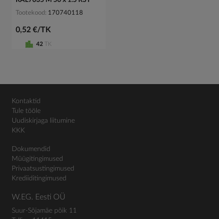
Tootekood
170740118
0,52 €/TK
42
TK
Kontaktid
Tule tööle
Uudiskirjaga liitumine
KKK
Dokumendid
Müügitingimused
Privaatsustingimused
Krediiditingimused
W.EG. Eesti OÜ
Suur-Sõjamäe põik 11