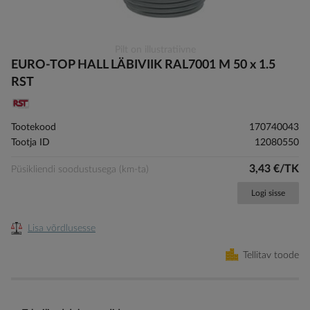
Skip
Pilt on illustratiivne
to
EURO-TOP HALL LÄBIVIIK RAL7001 M 50 x 1.5
the
RST
beginning
of
the
Tootekood
170740043
images
Tootja ID
12080550
gallery
3,43 €/TK
Püsikliendi soodustusega (km-ta)
Logi sisse
Lisa võrdlusesse
Tellitav toode