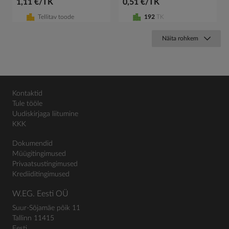
1,11 €/TK
0,51 €/TK
Tellitav toode
192
TK
Näita rohkem
Kontaktid
Tule tööle
Uudiskirjaga liitumine
KKK
Dokumendid
Müügitingimused
Privaatsustingimused
Krediiditingimused
W.EG. Eesti OÜ
Suur-Sõjamäe põik 11
Tallinn 11415
Eesti