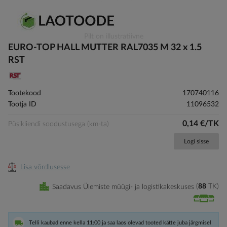
Skip
Pilt on illustratiivne
to
EURO-TOP HALL MUTTER RAL7035 M 32 x 1.5
the
RST
beginning
of
the
Tootekood
170740116
images
Tootja ID
11096532
gallery
0,14 €/TK
Püsikliendi soodustusega (km-ta)
Logi sisse
Lisa võrdlusesse
Saadavus Ülemiste müügi- ja logistikakeskuses
88
TK
Telli kaubad enne kella 11:00 ja saa laos olevad tooted kätte juba järgmisel