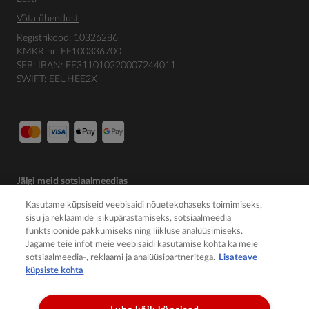
Võta ühendust
Registrikood: 10326286
KMKR nr: EE100336700
SEB: IBAN: EE311010220007244011
SWIFT: EEUHEE2X
Jälgi meid sotsiaalmeedias
Kasutame küpsiseid veebisaidi nõuetekohaseks toimimiseks,
sisu ja reklaamide isikupärastamiseks, sotsiaalmeedia
funktsioonide pakkumiseks ning liikluse analüüsimiseks.
Jagame teie infot meie veebisaidi kasutamise kohta ka meie
sotsiaalmeedia-, reklaami ja analüüsipartneritega.
Lisateave
küpsiste kohta