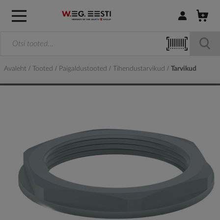
Logi sisse / R
Avaleht
Tooted
Paigaldustooted
Tihendustarvikud
Tarvikud
Skip
to
the
end
of
the
images
gallery