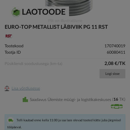
Skip
Pilt on illustratiivne
to
EURO-TOP METALLIST LÄBIVIIK PG 11 RST
the
beginning
of
Tootekood
170740019
the
Tootja ID
60080411
images
gallery
2,08 €/TK
Püsikliendi soodustusega (km-ta)
Logi sisse
Lisa võrdlusesse
Saadavus Ülemiste müügi- ja logistikakeskuses
16
TK
Telli kaubad enne kella 11:00 ja saa laos olevad tooted kätte juba järgmisel
tööpäeval.