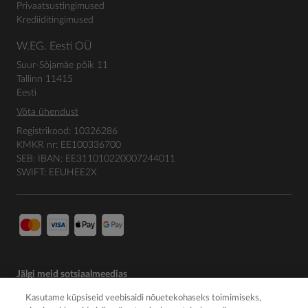
Privaatsustingimused
Krediiditingimused
W.EG. Eesti OÜ
Suur-Sõjamäe põik 11
Tallinn 11415
Eesti
Võta ühendust
Registrikood: 10326286
KMKR nr: EE100336700
SEB: IBAN: EE311010220007244011
SWIFT: EEUHEE2X
Jälgi meid sotsiaalmeedias
Kasutame küpsiseid veebisaidi nõuetekohaseks toimimiseks,