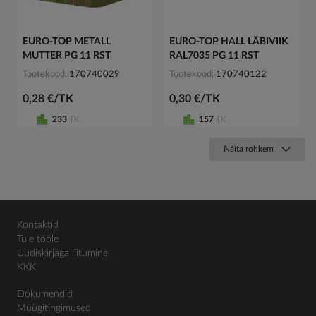
EURO-TOP METALL
EURO-TOP HALL LÄBIVIIK
MUTTER PG 11 RST
RAL7035 PG 11 RST
Tootekood
170740029
Tootekood
170740122
0,28 €/TK
0,30 €/TK
233
TK
157
TK
Näita rohkem
Kontaktid
Tule tööle
Uudiskirjaga liitumine
KKK
Dokumendid
Müügitingimused