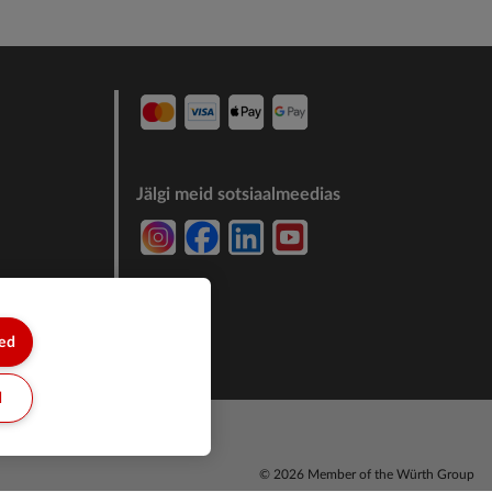
Jälgi meid sotsiaalmeedias
7244011
sed
d
© 2026 Member of the Würth Group