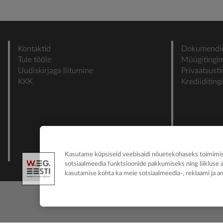
Kontaktid
Dokumendi
Tule tööle
Müügitingi
Uudiskirjaga liitumine
Privaatsust
KKK
Krediiditin
Kasutame küpsiseid veebisaidi nõuetekohaseks toimimise
sotsiaalmeedia funktsioonide pakkumiseks ning liikluse 
kasutamise kohta ka meie sotsiaalmeedia-, reklaami ja an