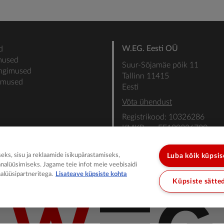
W.EG. Eesti OÜ
d
mused
Suur-Sõjamäe põik 11
ingimused
Tallinn 11415
gimused
Eesti
Võta ühendust
Registrikood: 10326286
KMKR nr: EE100336700
SEB: IBAN: EE31101022000
SWIFT: EEUHEE2X
ks, sisu ja reklaamide isikupärastamiseks,
Luba kõik küpsi
analüüsimiseks. Jagame teie infot meie veebisaidi
alüüsipartneritega.
Lisateave küpsiste kohta
Küpsiste sätte