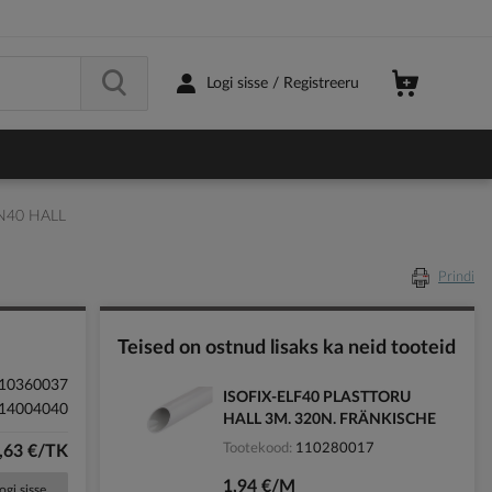
Logi sisse / Registreeru
N40 HALL
Prindi
Teised on ostnud lisaks ka neid tooteid
10360037
ISOFIX-ELF40 PLASTTORU
14004040
HALL 3M. 320N. FRÄNKISCHE
Tootekood
110280017
,63 €/TK
1,94 €/M
ogi sisse