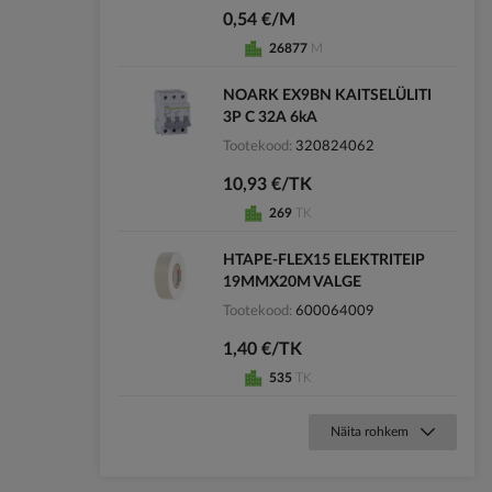
0,54 €/M
26877
M
NOARK EX9BN KAITSELÜLITI
3P C 32A 6kA
Tootekood
320824062
10,93 €/TK
269
TK
HTAPE-FLEX15 ELEKTRITEIP
19MMX20M VALGE
Tootekood
600064009
1,40 €/TK
535
TK
Näita rohkem