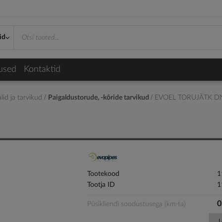
id
used
Kontaktid
lid ja tarvikud
Paigaldustorude, -kõride tarvikud
EVOEL TORUJÄTK D
Tootekood
1
Tootja ID
1
0
Püsikliendi soodustusega (km-ta)
L