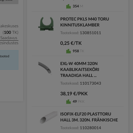
354
M
PROTEC PKLS M40 TORU
KINNITUSKLAMBER
kakeskuses
100
TK
Tootekood
130851011
Saadavus
0,25 €/TK
esindustes
958
TK
 tooted
EXL-W 40MM 320N
KAABLIKAITSEKÕRI
TRAADIGA HALL ...
Tootekood
110173043
38,19 €/PKK
49
PKK
ISOFIX-ELF20 PLASTTORU
HALL 3M. 320N. FRÄNKISCHE
Tootekood
110280014