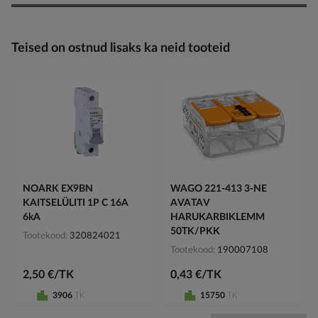
Teised on ostnud lisaks ka neid tooteid
NOARK EX9BN
WAGO 221-413 3-NE
KAITSELÜLITI 1P C 16A
AVATAV
6kA
HARUKARBIKLEMM
50TK/PKK
Tootekood
320824021
Tootekood
190007108
2,50 €/TK
0,43 €/TK
3906
TK
15750
TK