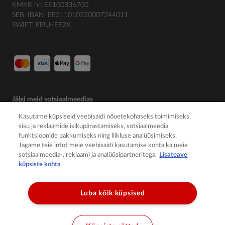
KMKR nr: EE100336700
SEB: IBAN: EE311010220007244011
SWIFT: EEUHEE2X
Jälgi meid sotsiaalmeedias
Kasutame küpsiseid veebisaidi nõuetekohaseks toimimiseks,
sisu ja reklaamide isikupärastamiseks, sotsiaalmeedia
funktsioonide pakkumiseks ning liikluse analüüsimiseks.
Jagame teie infot meie veebisaidi kasutamise kohta ka meie
sotsiaalmeedia-, reklaami ja analüüsipartneritega.
Lisateave
küpsiste kohta
Luba kõik küpsised
© 2026 Member of the Würth Group