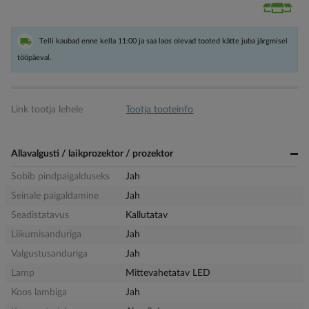
Telli kaubad enne kella 11:00 ja saa laos olevad tooted kätte juba järgmisel
tööpäeval.
Link tootja lehele
Tootja tooteinfo
Allavalgusti / laikprozektor / prozektor
Sobib pindpaigalduseks
Jah
Seinale paigaldamine
Jah
Seadistatavus
Kallutatav
Liikumisanduriga
Jah
Valgustusanduriga
Jah
Lamp
Mittevahetatav LED
Koos lambiga
Jah