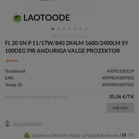
Skip
Pilt on illustratiivne
to
FL 20 SN P 11/17W/840 2K4LM 1600/2400LM SY
the
100DEG PIR ANDURIGA VALGE PROZEKTOR
beginning
of
the
Tootekood
45093100129
images
EAN
4099854309502
gallery
Tootja ID
4099854309502
35,56 €/TK
Püsikliendi soodustusega (km-ta)
Logi sisse
Lisa võrdlusesse
Saadavus Ülemiste müügi- ja logistikakeskuses
16
TK