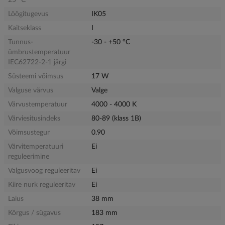
Löögitugevus
IK05
Kaitseklass
I
Tunnus-
-30 - +50 °C
ümbrustemperatuur
IEC62722-2-1 järgi
Süsteemi võimsus
17 W
Valguse värvus
Valge
Värvustemperatuur
4000 - 4000 K
Värviesitusindeks
80-89 (klass 1B)
Võimsustegur
0.90
Värvitemperatuuri
Ei
reguleerimine
Valgusvoog reguleeritav
Ei
Kiire nurk reguleeritav
Ei
Laius
38 mm
Kõrgus / sügavus
183 mm