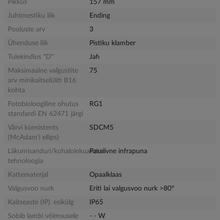
Pikkus
157 mm
Juhtmestiku liik
Ending
Pooluste arv
3
Ühenduse liik
Pistiku klamber
Tulekindlus "D"
Jah
Maksimaalne valgustite
75
arv minikaitselüliti B16
kohta
Fotobioloogiline ohutus
RG1
standardi EN 62471 järgi
Värvi konsistents
SDCM5
(McAdam'i ellips)
Liikumisanduri/kohalolekuanduri
Passiivne infrapuna
tehnoloogia
Kattematerjal
Opaalklaas
Valgusvoo nurk
Eriti lai valgusvoo nurk >80°
Kaitseaste (IP). esikülg
IP65
Sobib lambi võimsusele
- - W