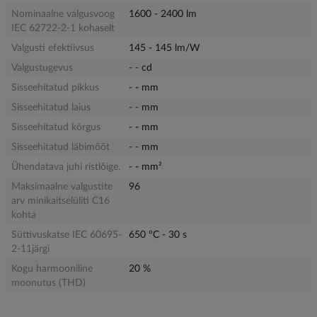
Nominaalne valgusvoog
1600 - 2400 lm
IEC 62722-2-1 kohaselt
Valgusti efektiivsus
145 - 145 lm/W
Valgustugevus
- - cd
Sisseehitatud pikkus
- - mm
Sisseehitatud laius
- - mm
Sisseehitatud kõrgus
- - mm
Sisseehitatud läbimõõt
- - mm
Ühendatava juhi ristlõige.
- - mm²
Maksimaalne valgustite
96
arv minikaitselüliti C16
kohta
Süttivuskatse IEC 60695-
650 °C - 30 s
2-11järgi
Kogu harmooniline
20 %
moonutus (THD)