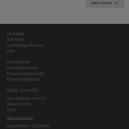
Näita rohkem
Kontaktid
Tule tööle
Uudiskirjaga liitumine
KKK
Dokumendid
Müügitingimused
Privaatsustingimused
Krediiditingimused
W.EG. Eesti OÜ
Suur-Sõjamäe põik 11
Tallinn 11415
Eesti
Võta ühendust
Registrikood: 10326286