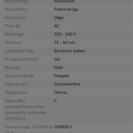
Kere materjal
Alumiinium
Pinnatöötlus
Pulbervärviga
Kere värvus
Valge
Pinge liik
AC
Nimipinge
220 - 240 V
Nimivool
75 - 60 mA
Juhtliidese tüüp
Electronic ballast
Ei sisalda juhtimist
Jah
Peegeldi
Matt
Valguse hajutaja
Peegeldi
Valgusjaotus
Sümmeetriline
Valgusjaotus
Otsene
Valgusallika
C
energiatõhususe klass
vastavalt EL määrusele
2019/2015
Tunnus-eluiga. L70/B50 at
100000 h
25 °C