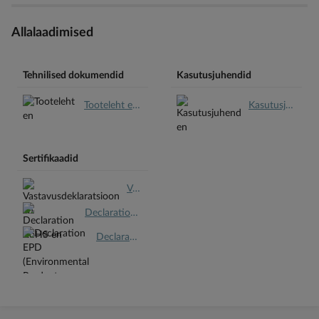
Allalaadimised
Tehnilised dokumendid
Kasutusjuhendid
Tooteleht en.pdf
Kasutusjuhend en.pdf
Sertifikaadid
Vastavusdeklaratsioon en.pdf
Declaration RoHS en.pdf
Declaration EPD (Environmental Product Declaration) en.pdf