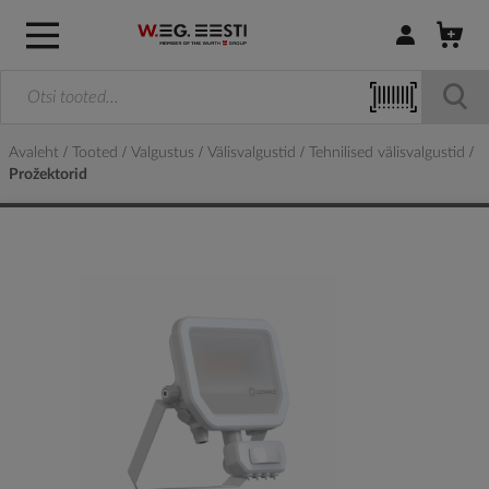
Logi sisse / R
Avaleht
Tooted
Valgustus
Välisvalgustid
Tehnilised välisvalgustid
Prožektorid
Skip
to
the
end
of
the
images
gallery