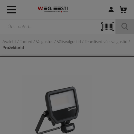
Logi sisse / R
Avaleht
Tooted
Valgustus
Välisvalgustid
Tehnilised välisvalgustid
Prožektorid
Skip
to
the
end
of
the
images
gallery