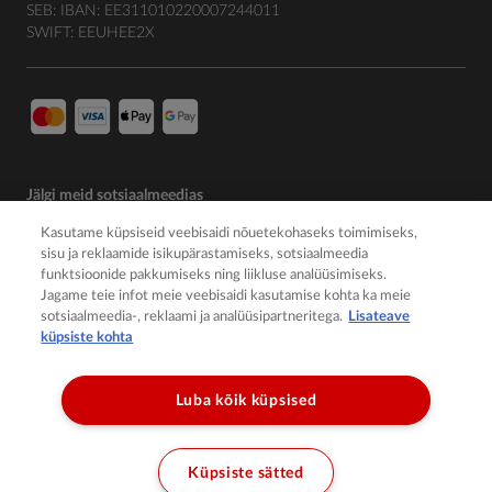
SEB: IBAN: EE311010220007244011
SWIFT: EEUHEE2X
Jälgi meid sotsiaalmeedias
Kasutame küpsiseid veebisaidi nõuetekohaseks toimimiseks,
sisu ja reklaamide isikupärastamiseks, sotsiaalmeedia
funktsioonide pakkumiseks ning liikluse analüüsimiseks.
Jagame teie infot meie veebisaidi kasutamise kohta ka meie
sotsiaalmeedia-, reklaami ja analüüsipartneritega.
Lisateave
küpsiste kohta
Luba kõik küpsised
© 2026 Member of the Würth Group
Küpsiste sätted