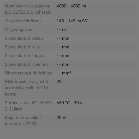
Nominaalne valgusvoog
4000 - 6000 lm
IEC 62722-2-1 kohaselt
Valgusti efektiivsus
145 - 145 lm/W
Valgustugevus
- - cd
Sisseehitatud pikkus
- - mm
Sisseehitatud laius
- - mm
Sisseehitatud kõrgus
- - mm
Sisseehitatud läbimõõt
- - mm
Ühendatava juhi ristlõige.
- - mm²
Maksimaalne valgustite
25
arv minikaitselüliti C16
kohta
Süttivuskatse IEC 60695-
650 °C - 30 s
2-11järgi
Kogu harmooniline
20 %
moonutus (THD)