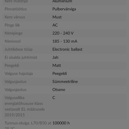
Kere materjal
Alumiinium
Pinnatöötlus
Pulbervärviga
Kere värvus
Must
Pinge liik
AC
Nimipinge
220 - 240 V
Nimivool
185 - 130 mA
Juhtliidese tüüp
Electronic ballast
Ei sisalda juhtimist
Jah
Peegeldi
Matt
Valguse hajutaja
Peegeldi
Valgusjaotus
Sümmeetriline
Valgusjaotus
Otsene
Valgusallika
C
energiatõhususe klass
vastavalt EL määrusele
2019/2015
Tunnus-eluiga. L70/B50 at
100000 h
25 °C