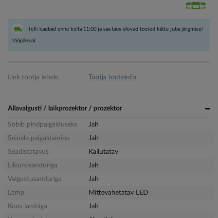
Telli kaubad enne kella 11:00 ja saa laos olevad tooted kätte juba järgmisel
tööpäeval.
Link tootja lehele
Tootja tooteinfo
Allavalgusti / laikprozektor / prozektor
Sobib pindpaigalduseks
Jah
Seinale paigaldamine
Jah
Seadistatavus
Kallutatav
Liikumisanduriga
Jah
Valgustusanduriga
Jah
Lamp
Mittevahetatav LED
Koos lambiga
Jah