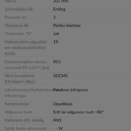
Pikkus
201 mm
Juhtmestiku liik
Ending
Pooluste arv
3
Ühenduse liik
Pistiku klamber
Tulekindlus "D"
Jah
Maksimaalne valgustite
19
arv minikaitselüliti B16
kohta
Fotobioloogiline ohutus
RG1
standardi EN 62471 järgi
Värvi konsistents
SDCM5
(McAdam'i ellips)
Liikumisanduri/kohalolekuanduri
Passiivne infrapuna
tehnoloogia
Kattematerjal
Opaalklaas
Valgusvoo nurk
Eriti lai valgusvoo nurk >80°
Kaitseaste (IP). esikülg
IP65
Sobib lambi võimsusele
- - W