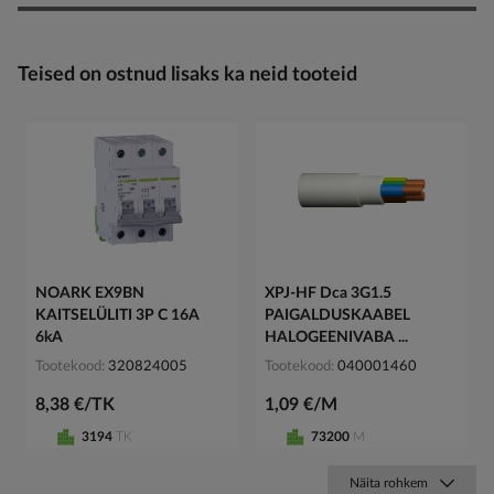
Teised on ostnud lisaks ka neid tooteid
NOARK EX9BN
XPJ-HF Dca 3G1.5
KAITSELÜLITI 3P C 16A
PAIGALDUSKAABEL
6kA
HALOGEENIVABA ...
Tootekood
320824005
Tootekood
040001460
8,38 €/TK
1,09 €/M
3194
TK
73200
M
Näita rohkem