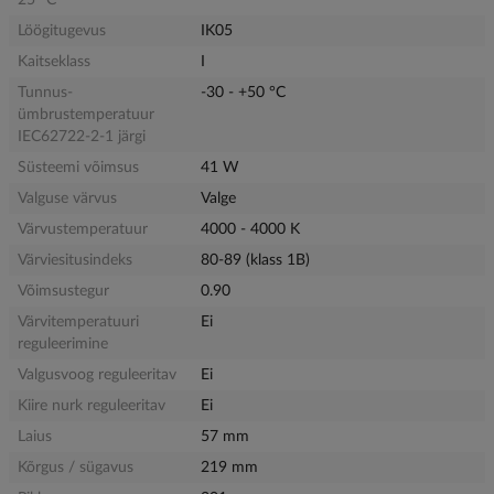
Löögitugevus
IK05
Kaitseklass
I
Tunnus-
-30 - +50 °C
ümbrustemperatuur
IEC62722-2-1 järgi
Süsteemi võimsus
41 W
Valguse värvus
Valge
Värvustemperatuur
4000 - 4000 K
Värviesitusindeks
80-89 (klass 1B)
Võimsustegur
0.90
Värvitemperatuuri
Ei
reguleerimine
Valgusvoog reguleeritav
Ei
Kiire nurk reguleeritav
Ei
Laius
57 mm
Kõrgus / sügavus
219 mm