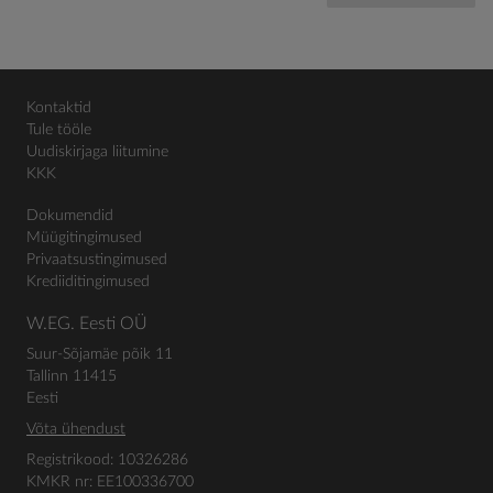
Kontaktid
Tule tööle
Uudiskirjaga liitumine
KKK
Dokumendid
Müügitingimused
Privaatsustingimused
Krediiditingimused
W.EG. Eesti OÜ
Suur-Sõjamäe põik 11
Tallinn 11415
Eesti
Võta ühendust
Registrikood: 10326286
KMKR nr: EE100336700