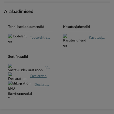
Allalaadimised
Tehnilised dokumendid
Kasutusjuhendid
Tooteleht en.pdf
Kasutusjuhend en.pdf
Sertifikaadid
Vastavusdeklaratsioon en.pdf
Declaration RoHS en.pdf
Declaration EPD (Environmental Product Declaration) en.pdf