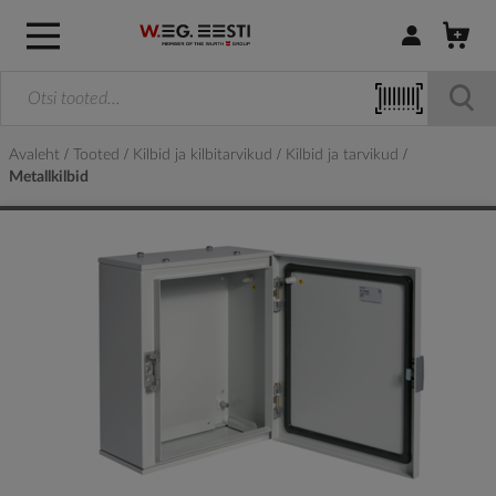
Logi sisse / R
Avaleht
Tooted
Kilbid ja kilbitarvikud
Kilbid ja tarvikud
Metallkilbid
Skip
to
the
end
of
the
images
gallery