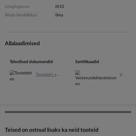
Löögitugevus
IK10
Ahela terviklikkus
Ilma
Allalaadimised
Tehnilised dokumendid
Sertifikaadid
Tooteleht en.pdf
Vastavusdeklaratsioon en.pdf
Teised on ostnud lisaks ka neid tooteid