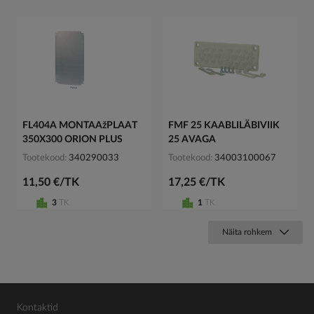
FL404A MONTAAžPLAAT
FMF 25 KAABLILÄBIVIIK
350X300 ORION PLUS
25 AVAGA
Tootekood
340290033
Tootekood
34003100067
11,50 €/TK
17,25 €/TK
3
TK
1
TK
Näita rohkem
Kontaktid