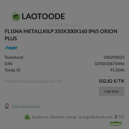
Skip
Pilt on illustratiivne
to
FL104A METALLKILP 350X300X160 IP65 ORION
the
PLUS
beginning
of
the
Tootekood
340290023
images
EAN
3250610670446
gallery
Tootja ID
FL104A
102,82 €/TK
Püsikliendi soodustusega (km-ta)
Logi sisse
Lisa võrdlusesse
Saadavus Ülemiste müügi- ja logistikakeskuses
2
TK