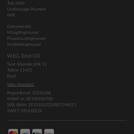
Tule tööle
Uudiskirjaga liitumine
KKK
Dokumendid
Müügitingimused
Privaatsustingimused
Krediiditingimused
W.EG. Eesti OÜ
Suur-Sõjamäe põik 11
Tallinn 11415
Eesti
Võta ühendust
Registrikood: 10326286
KMKR nr: EE100336700
SEB: IBAN: EE311010220007244011
SWIFT: EEUHEE2X