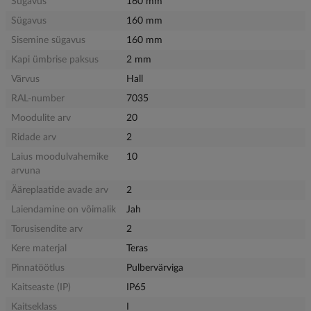
Sügavus
160 mm
Sügavus
160 mm
Sisemine sügavus
160 mm
Kapi ümbrise paksus
2 mm
Värvus
Hall
RAL-number
7035
Moodulite arv
20
Ridade arv
2
Laius moodulvahemike
10
arvuna
Ääreplaatide avade arv
2
Laiendamine on võimalik
Jah
Torusisendite arv
2
Kere materjal
Teras
Pinnatöötlus
Pulbervärviga
Kaitseaste (IP)
IP65
Kaitseklass
I