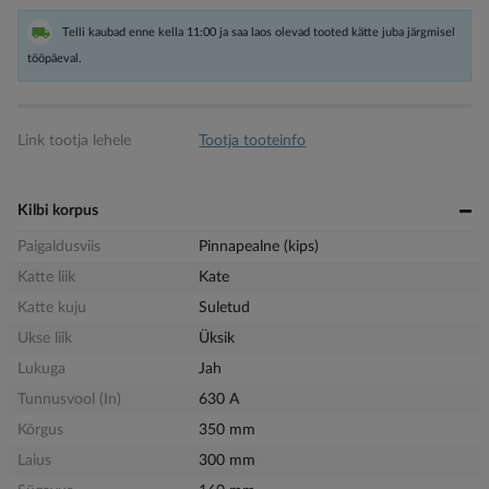
Telli kaubad enne kella 11:00 ja saa laos olevad tooted kätte juba järgmisel
tööpäeval.
Link tootja lehele
Tootja tooteinfo
Kilbi korpus
Paigaldusviis
Pinnapealne (kips)
Katte liik
Kate
Katte kuju
Suletud
Ukse liik
Üksik
Lukuga
Jah
Tunnusvool (In)
630 A
Kõrgus
350 mm
Laius
300 mm