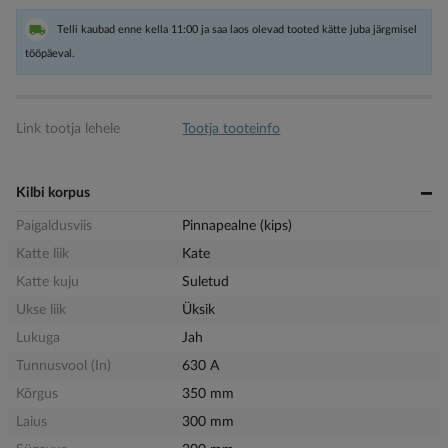
Telli kaubad enne kella 11:00 ja saa laos olevad tooted kätte juba järgmisel
tööpäeval.
Link tootja lehele
Tootja tooteinfo
Kilbi korpus
Paigaldusviis
Pinnapealne (kips)
Katte liik
Kate
Katte kuju
Suletud
Ukse liik
Üksik
Lukuga
Jah
Tunnusvool (In)
630 A
Kõrgus
350 mm
Laius
300 mm