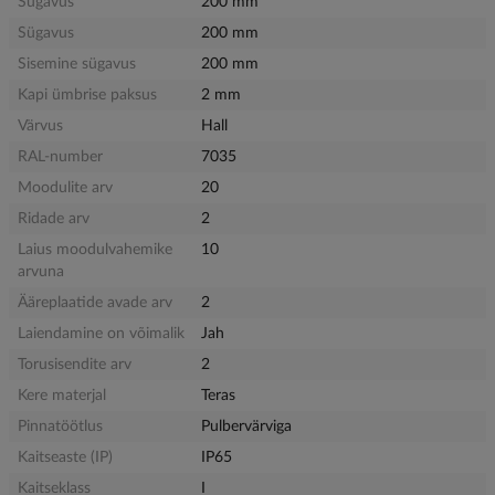
Sügavus
200 mm
Sügavus
200 mm
Sisemine sügavus
200 mm
Kapi ümbrise paksus
2 mm
Värvus
Hall
RAL-number
7035
Moodulite arv
20
Ridade arv
2
Laius moodulvahemike
10
arvuna
Ääreplaatide avade arv
2
Laiendamine on võimalik
Jah
Torusisendite arv
2
Kere materjal
Teras
Pinnatöötlus
Pulbervärviga
Kaitseaste (IP)
IP65
Kaitseklass
I