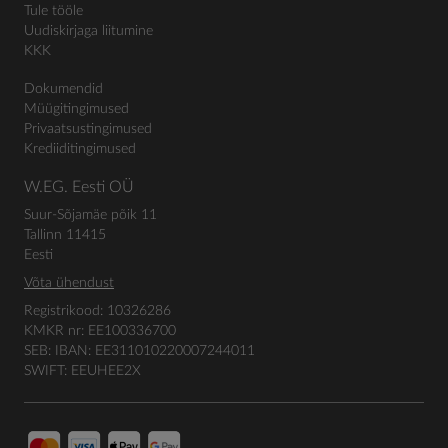
Tule tööle
Uudiskirjaga liitumine
KKK
Dokumendid
Müügitingimused
Privaatsustingimused
Krediiditingimused
W.EG. Eesti OÜ
Suur-Sõjamäe põik 11
Tallinn 11415
Eesti
Võta ühendust
Registrikood: 10326286
KMKR nr: EE100336700
SEB: IBAN: EE311010220007244011
SWIFT: EEUHEE2X