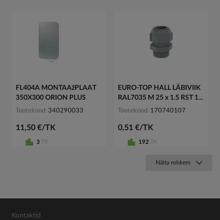
FL404A MONTAAžPLAAT
EURO-TOP HALL LÄBIVIIK
350X300 ORION PLUS
RAL7035 M 25 x 1.5 RST 1...
Tootekood
340290033
Tootekood
170740107
11,50 €/TK
0,51 €/TK
3
TK
192
TK
Näita rohkem
Kontaktid