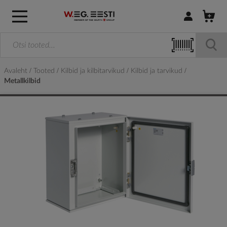
Logi sisse / R
Avaleht
Tooted
Kilbid ja kilbitarvikud
Kilbid ja tarvikud
Metallkilbid
Skip
to
the
end
of
the
images
gallery