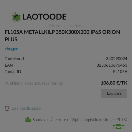
Skip
Pilt on illustratiivne
to
FL105A METALLKILP 350X300X200 IP65 ORION
the
PLUS
beginning
of
the
Tootekood
340290024
images
EAN
3250610670453
gallery
Tootja ID
FL105A
106,80 €/TK
Püsikliendi soodustusega (km-ta)
Logi sisse
Lisa võrdlusesse
Saadavus Ülemiste müügi- ja logistikakeskuses
4
TK