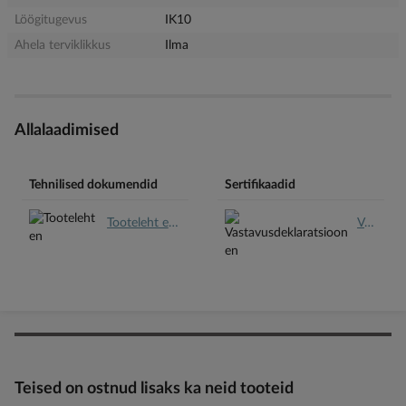
Löögitugevus
IK10
Ahela terviklikkus
Ilma
Allalaadimised
Tehnilised dokumendid
Sertifikaadid
Tooteleht en.pdf
Vastavusdeklaratsioon en.pdf
Teised on ostnud lisaks ka neid tooteid