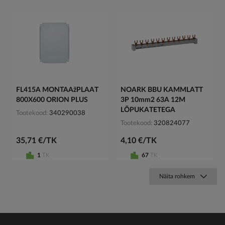
FL415A MONTAAžPLAAT
NOARK BBU KAMMLATT
800X600 ORION PLUS
3P 10mm2 63A 12M
LÕPUKATETEGA
Tootekood
340290038
Tootekood
320824077
35,71 €/TK
4,10 €/TK
1
TK
67
TK
Näita rohkem