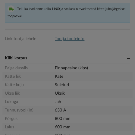
Telli kaubad enne kella 11:00 ja saa laos olevad tooted kätte juba järgmisel
tööpäeval.
Link tootja lehele
Tootja tooteinfo
Kilbi korpus
Paigaldusviis
Pinnapealne (kips)
Katte liik
Kate
Katte kuju
Suletud
Ukse liik
Üksik
Lukuga
Jah
Tunnusvool (In)
630 A
Kõrgus
800 mm
Laius
600 mm