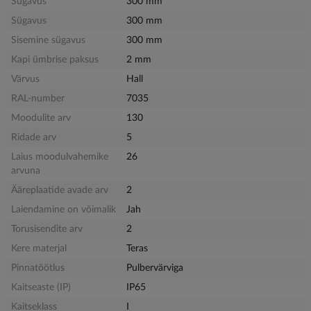
Sügavus
300 mm
Sügavus
300 mm
Sisemine sügavus
300 mm
Kapi ümbrise paksus
2 mm
Värvus
Hall
RAL-number
7035
Moodulite arv
130
Ridade arv
5
Laius moodulvahemike
26
arvuna
Ääreplaatide avade arv
2
Laiendamine on võimalik
Jah
Torusisendite arv
2
Kere materjal
Teras
Pinnatöötlus
Pulbervärviga
Kaitseaste (IP)
IP65
Kaitseklass
I