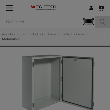
Logi sisse / R
Avaleht
Tooted
Kilbid ja kilbitarvikud
Kilbid ja tarvikud
Metallkilbid
Skip
to
the
end
of
the
images
gallery