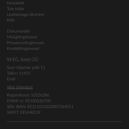
Kontaktid
Tule tööle
Uudiskirjaga liitumine
KKK
Dokumendid
Müügitingimused
Privaatsustingimused
Krediiditingimused
W.EG. Eesti OÜ
Suur-Sõjamäe põik 11
Tallinn 11415
Eesti
Võta ühendust
Registrikood: 10326286
KMKR nr: EE100336700
SEB: IBAN: EE311010220007244011
SWIFT: EEUHEE2X