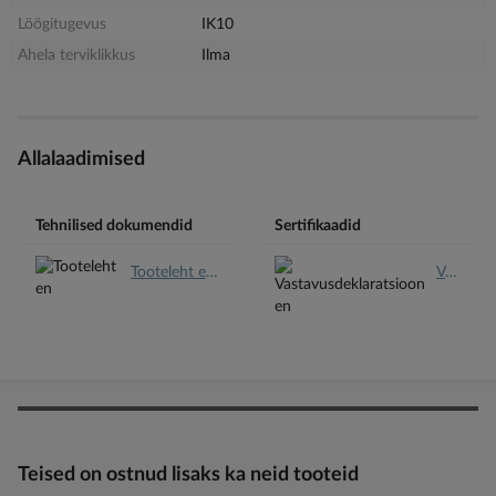
Löögitugevus
IK10
Ahela terviklikkus
Ilma
Allalaadimised
Tehnilised dokumendid
Sertifikaadid
Tooteleht en.pdf
Vastavusdeklaratsioon en.pdf
Teised on ostnud lisaks ka neid tooteid