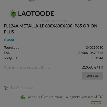
Skip
Pilt on illustratiivne
to
FL124A METALLKILP 800X600X300 IP65 ORION
the
PLUS
beginning
of
the
Tootekood
340290030
images
EAN
3250610670545
gallery
Tootja ID
FL124A
219,68 €/TK
Püsikliendi soodustusega (km-ta)
Logi sisse
Lisa võrdlusesse
Saadavus Ülemiste müügi- ja logistikakeskuses
3
TK