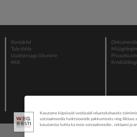
Kontaktid
Dokumendi
Tule tööle
Müügitingi
Uudiskirjaga liitumine
Privaatsust
KKK
Krediiditin
Kasutame küpsiseid veebisaidi nõuetekohaseks toimimise
sotsiaalmeedia funktsioonide pakkumiseks ning liikluse 
kasutamise kohta ka meie sotsiaalmeedia-, reklaami ja an