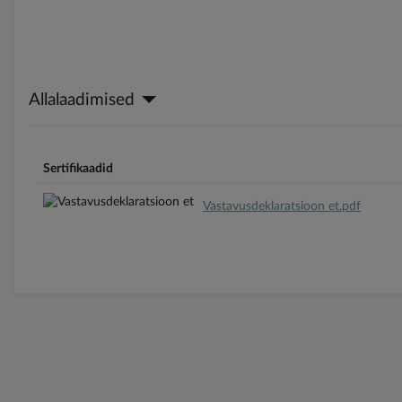
Allalaadimised
Sertifikaadid
Vastavusdeklaratsioon et.pdf