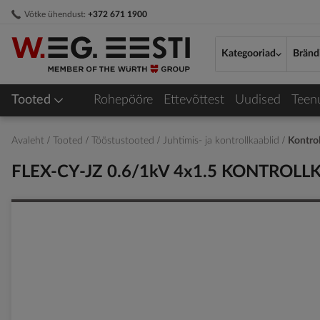
Skip
Võtke ühendust:
+372 671 1900
to
Content
Kategooriad
Bränd
Tooted
Rohepööre
Ettevõttest
Uudised
Teen
Avaleht
Tooted
Tööstustooted
Juhtimis- ja kontrollkaablid
Kontrol
FLEX-CY-JZ 0.6/1kV 4x1.5 KONTROL
Skip
to
the
end
of
the
images