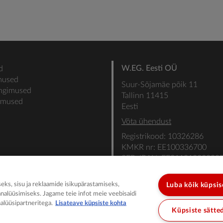
W.EG. Eesti OÜ
d
mused
Suur-Sõjamäe põik 11
ingimused
Tallinn 11415
gimused
Eesti
Võta ühendust
Registrikood: 10326286
KMKR nr: EE100336700
SEB: IBAN: EE31101022000
SWIFT: EEUHEE2X
ks, sisu ja reklaamide isikupärastamiseks,
Luba kõik küpsi
analüüsimiseks. Jagame teie infot meie veebisaidi
alüüsipartneritega.
Lisateave küpsiste kohta
Küpsiste sätte