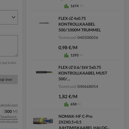
1674
TK
FLEX-JZ 4x0.75
KONTROLLKAABEL
500/1000M TRUMMEL
Tootekood
040500056
0,98 €/M
1295
M
ga jupi kohta
FLEX-JZ 0.6/1kV 5x0.75
KONTROLLKAABEL MUST
500/...
ogi sisse
Tootekood
040668054
1,82 €/M
650
M
kakeskuses
500
M
NOMAK-HF C-Pro
Saadavus
esindustes
2X2X0.5+0.5
JUHTIMISKAABEL HALOG...