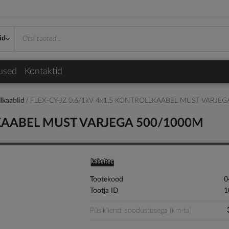
id
used
Kontaktid
lkaablid
FLEX-CY-JZ 0.6/1kV 4x1.5 KONTROLLKAABEL MUST VARJE
LKAABEL MUST VARJEGA 500/1000M
Tootekood
0
Tootja ID
1
Püsikliendi soodustusega (km-ta)