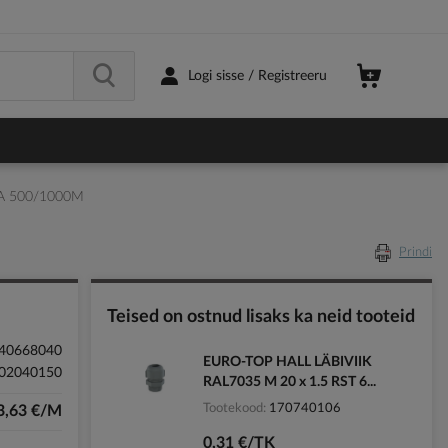
Logi sisse / Registreeru
GA 500/1000M
Prindi
Teised on ostnud lisaks ka neid tooteid
40668040
EURO-TOP HALL LÄBIVIIK
02040150
RAL7035 M 20 x 1.5 RST 6...
Tootekood
170740106
3,63 €/M
0,31 €/TK