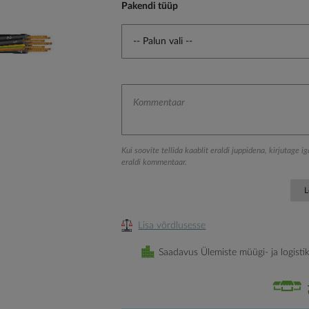
Pakendi tüüp
Kui soovite tellida kaablit eraldi juppidena, kirjutage i
eraldi kommentaar.
L
Lisa võrdlusesse
Saadavus Ülemiste müügi- ja logisti