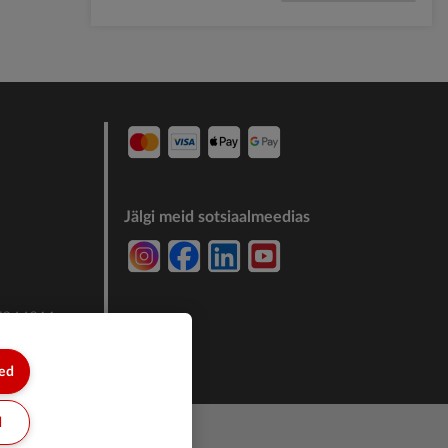
Jälgi meid sotsiaalmeedias
7244011
sed
d