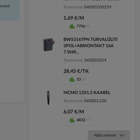
 tooted
Tootekood
04000100559
1,69 €/M
7756
M
BWS316TPN TURVALÜLITI
3POL+ABIKONTAKT 16A
7.5kW...
Tootekood
360002054
28,45 €/TK
53
TK
MCMO 12X1.5 KAABEL
Tootekood
060001230
6,07 €/M
4832
M
Näita rohkem