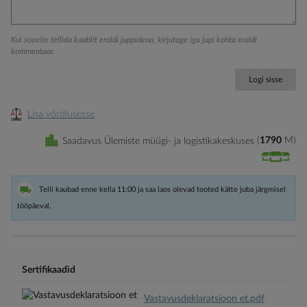
Kui soovite tellida kaablit eraldi juppidena, kirjutage iga jupi kohta eraldi
kommentaar.
Logi sisse
Lisa võrdlusesse
Saadavus Ülemiste müügi- ja logistikakeskuses
1790
M
Telli kaubad enne kella 11:00 ja saa laos olevad tooted kätte juba järgmisel
tööpäeval.
Sertifikaadid
Vastavusdeklaratsioon et.pdf