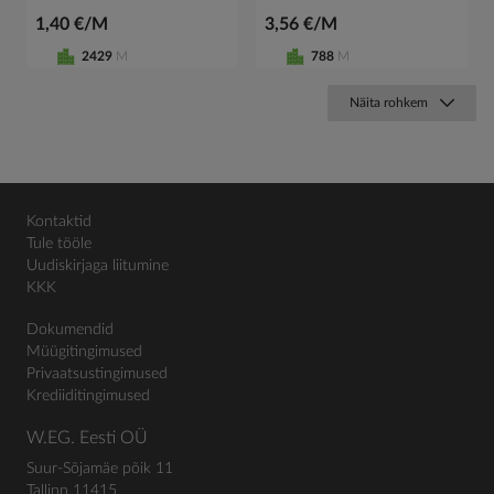
1,40 €/M
3,56 €/M
2429
M
788
M
Näita rohkem
Kontaktid
Tule tööle
Uudiskirjaga liitumine
KKK
Dokumendid
Müügitingimused
Privaatsustingimused
Krediiditingimused
W.EG. Eesti OÜ
Suur-Sõjamäe põik 11
Tallinn 11415