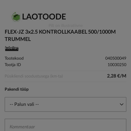
Skip
Pilt on illustratiivne
to
FLEX-JZ 3x2.5 KONTROLLKAABEL 500/1000M
the
TRUMMEL
beginning
of
the
Tootekood
040500049
images
Tootja ID
10030250
gallery
2,28 €/M
Püsikliendi soodustusega (km-ta)
Pakendi tüüp