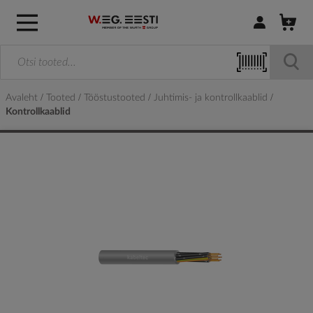
Logi sisse / R
Avaleht
Tooted
Tööstustooted
Juhtimis- ja kontrollkaablid
Kontrollkaablid
Skip
to
the
end
of
the
images
gallery