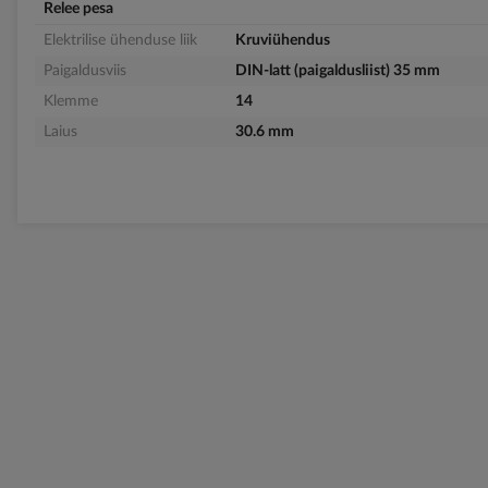
Relee pesa
Elektrilise ühenduse liik
Kruviühendus
Paigaldusviis
DIN-latt (paigaldusliist) 35 mm
Klemme
14
Laius
30.6 mm