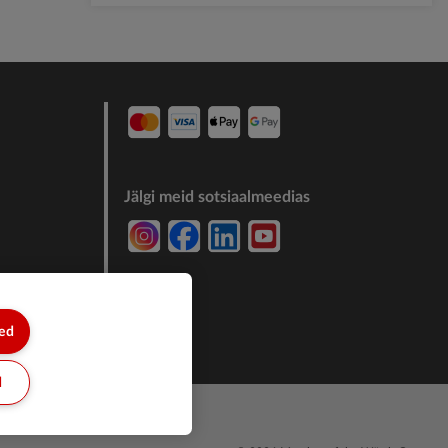
Jälgi meid sotsiaalmeedias
7244011
sed
d