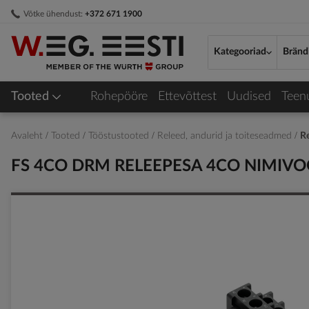
Skip
Võtke ühendust:
+372 671 1900
to
Content
Kategooriad
Bränd
Tooted
Rohepööre
Ettevõttest
Uudised
Teen
Avaleht
Tooted
Tööstustooted
Releed, andurid ja toiteseadmed
R
FS 4CO DRM RELEEPESA 4CO NIMIVOO
Skip
to
the
end
of
the
images