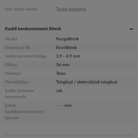
Link tootja lehele
Tootja tooteinfo
Kaabli kandursüsteemi liitmik
Mudel
Nurgaliitmik
Ühenduse liik
Kruviliitmik
Sobib korvrenni liiniga
3.9 - 4.9 mm
Pikkus
56 mm
Materjal
Teras
Pinnatöötlus
Tsingitud / elektrolüüsil tsingitud
Sobib juhtmete
Jah
korvrennile
Sobib
- - - mm
kaablikandesüsteemi
laiusele