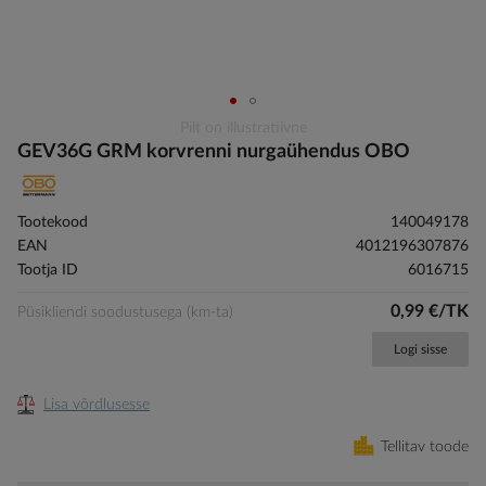
Skip
Pilt on illustratiivne
to
GEV36G GRM korvrenni nurgaühendus OBO
the
beginning
of
Tootekood
140049178
the
EAN
4012196307876
images
Tootja ID
6016715
gallery
0,99 €/TK
Püsikliendi soodustusega (km-ta)
Logi sisse
Lisa võrdlusesse
Tellitav toode