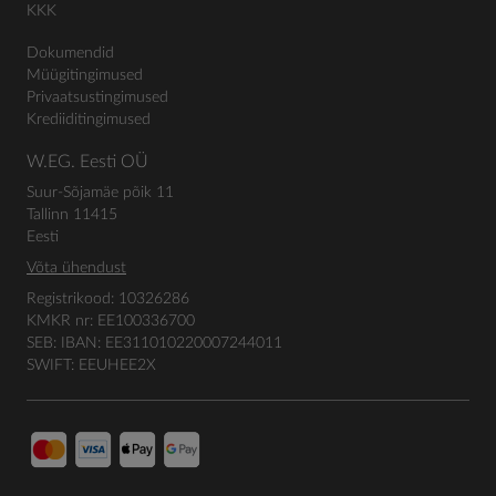
KKK
Dokumendid
Müügitingimused
Privaatsustingimused
Krediiditingimused
W.EG. Eesti OÜ
Suur-Sõjamäe põik 11
Tallinn 11415
Eesti
Võta ühendust
Registrikood: 10326286
KMKR nr: EE100336700
SEB: IBAN: EE311010220007244011
SWIFT: EEUHEE2X