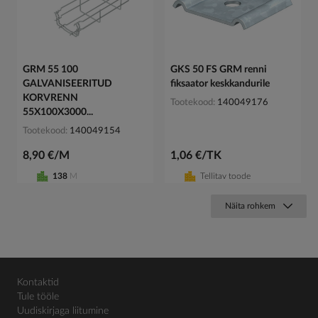
GRM 55 100
GKS 50 FS GRM renni
GALVANISEERITUD
fiksaator keskkandurile
KORVRENN
Tootekood
140049176
55X100X3000...
Tootekood
140049154
8,90 €/M
1,06 €/TK
138
M
Tellitav toode
Näita rohkem
Kontaktid
Tule tööle
Uudiskirjaga liitumine