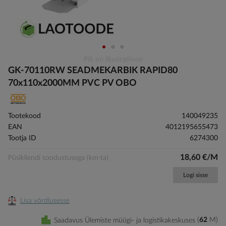
Skip
Pilt on illustratiivne
to
GK-70110RW SEADMEKARBIK RAPID80
the
70x110x2000MM PVC PV OBO
beginning
of
the
Tootekood
140049235
images
EAN
4012195655473
gallery
Tootja ID
6274300
18,60 €/M
Püsikliendi soodustusega (km-ta)
Logi sisse
Lisa võrdlusesse
Saadavus Ülemiste müügi- ja logistikakeskuses
62
M