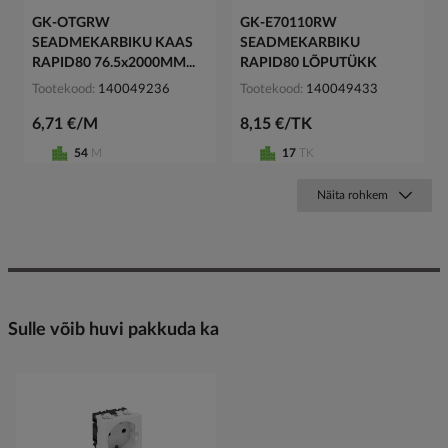
GK-OTGRW
GK-E70110RW
SEADMEKARBIKU KAAS
SEADMEKARBIKU
RAPID80 76.5x2000MM...
RAPID80 LÕPUTÜKK
Tootekood
140049236
Tootekood
140049433
6,71 €/M
8,15 €/TK
54
M
17
TK
Näita rohkem
Sulle võib huvi pakkuda ka