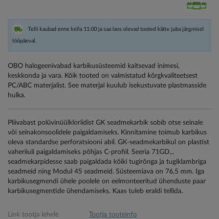
Telli kaubad enne kella 11:00 ja saa laos olevad tooted kätte juba järgmisel
tööpäeval.
OBO halogeenivabad karbikusüsteemid kaitsevad inimesi,
keskkonda ja vara. Kõik tooted on valmistatud kõrgkvaliteetsest
PC/ABC materjalist. See materjal kuulub isekustuvate plastmasside
hulka.
Pliivabast polüvinüülkloriidist GK seadmekarbik sobib otse seinale
või seinakonsoolidele paigaldamiseks. Kinnitamine toimub karbikus
oleva standardse perforatsiooni abil. GK-seadmekarbikul on plastist
vaheriiuli paigaldamiseks põhjas C-profiil. Seeria 71GD...
seadmekarpidesse saab paigaldada kõiki tugirõnga ja tugiklambriga
seadmeid ning Modul 45 seadmeid. Süsteemiava on 76,5 mm. Iga
karbikusegmendi ühele poolele on eelmonteeritud ühenduste paar
karbikusegmentide ühendamiseks. Kaas tuleb eraldi tellida.
Link tootja lehele
Tootja tooteinfo