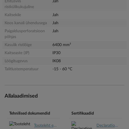
Ehitusviis
Jah
ristkülikukujuline
Kaitsekile
Jah
Koos kanali ühendusega
Jah
Paigaldusperforatsioon
Jah
põhjas
Kasulik ristlõige
6400 mm²
Kaitseaste (IP)
IP30
Löögitugevus
IK08
Talitlustemperatuur
-15 - 60 °C
Allalaadimised
Tehnilised dokumendid
Sertifikaadid
Tooteleht et.pdf
Declaration REACH en.pdf