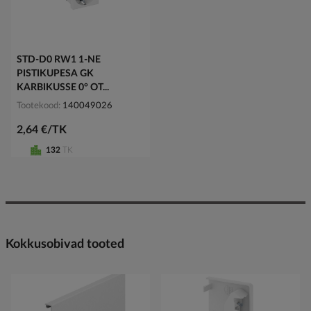
STD-D0 RW1 1-NE
PISTIKUPESA GK
KARBIKUSSE 0° OT...
Tootekood
140049026
2,64 €/TK
132
TK
Kokkusobivad tooted