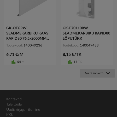
GK-OTGRW
GK-E70110RW
SEADMEKARBIKU KAAS
SEADMEKARBIKU RAPID80
RAPID80 76.5x2000MM...
LÕPUTÜKK
Tootekood
140049236
Tootekood
140049433
6,71 €/M
8,15 €/TK
54
M
17
TK
Näita rohkem
Kontaktid
Tule tööle
Uudiskirjaga liitumine
KKK