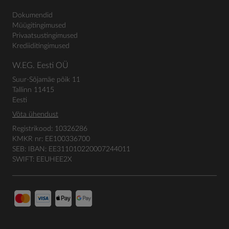
Dokumendid
Müügitingimused
Privaatsustingimused
Krediiditingimused
W.EG. Eesti OÜ
Suur-Sõjamäe põik 11
Tallinn 11415
Eesti
Võta ühendust
Registrikood: 10326286
KMKR nr: EE100336700
SEB: IBAN: EE311010220007244011
SWIFT: EEUHEE2X