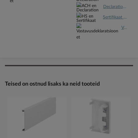
Declaration RoHS en.pdf
Sertifikaat et.pdf
Vastavusdeklaratsioon et.pdf
Teised on ostnud lisaks ka neid tooteid