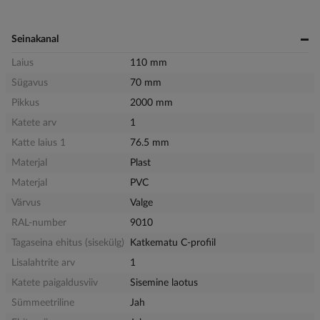
Seinakanal
Laius
110 mm
Sügavus
70 mm
Pikkus
2000 mm
Katete arv
1
Katte laius 1
76.5 mm
Materjal
Plast
Materjal
PVC
Värvus
Valge
RAL-number
9010
Tagaseina ehitus (sisekülg)
Katkematu C-profiil
Lisalahtrite arv
1
Katete paigaldusviiv
Sisemine laotus
Sümmeetriline
Jah