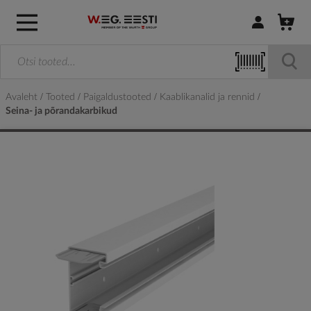
Logi sisse / R
Avaleht
Tooted
Paigaldustooted
Kaablikanalid ja rennid
Seina- ja põrandakarbikud
Skip
to
the
end
of
the
images
gallery