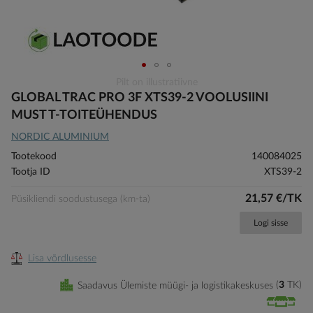
Skip
Pilt on illustratiivne
to
GLOBAL TRAC PRO 3F XTS39-2 VOOLUSIINI
the
MUST T-TOITEÜHENDUS
beginning
NORDIC ALUMINIUM
of
the
Tootekood
140084025
images
Tootja ID
XTS39-2
gallery
21,57 €/TK
Püsikliendi soodustusega (km-ta)
Logi sisse
Lisa võrdlusesse
Saadavus Ülemiste müügi- ja logistikakeskuses
3
TK