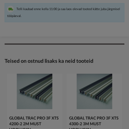
Telli kaubad enne kella 11:00 ja saa laos olevad tooted kätte juba järgmisel
tööpäeval.
Teised on ostnud lisaks ka neid tooteid
GLOBAL TRAC PRO 3F XTS
GLOBAL TRAC PRO 3F XTS
4200-2 2M MUST
4300-2 3M MUST