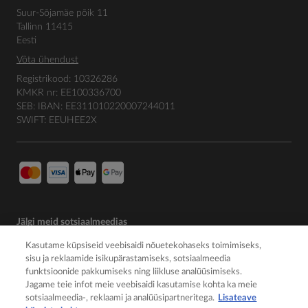
Suur-Sõjamäe põik 11
Tallinn 11415
Eesti
Võta ühendust
Registrikood: 10326286
KMKR nr: EE100336700
SEB: IBAN: EE311010220007244011
SWIFT: EEUHEE2X
Jälgi meid sotsiaalmeedias
Kasutame küpsiseid veebisaidi nõuetekohaseks toimimiseks,
sisu ja reklaamide isikupärastamiseks, sotsiaalmeedia
funktsioonide pakkumiseks ning liikluse analüüsimiseks.
Jagame teie infot meie veebisaidi kasutamise kohta ka meie
sotsiaalmeedia-, reklaami ja analüüsipartneritega.
Lisateave