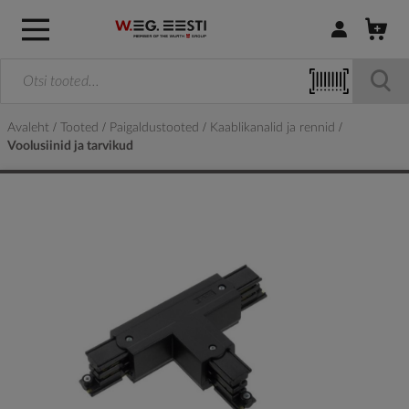
Logi sisse / R
Avaleht
Tooted
Paigaldustooted
Kaablikanalid ja rennid
Voolusiinid ja tarvikud
Skip
to
the
end
of
the
images
gallery