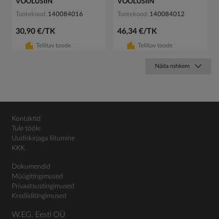
VOOLUSIIN
VOOLUSIIN
Tootekood
140084016
Tootekood
140084012
30,90 €/TK
46,34 €/TK
Tellitav toode
Tellitav toode
Näita rohkem
Kontaktid
Tule tööle
Uudiskirjaga liitumine
KKK
Dokumendid
Müügitingimused
Privaatsustingimused
Krediiditingimused
W.EG. Eesti OÜ