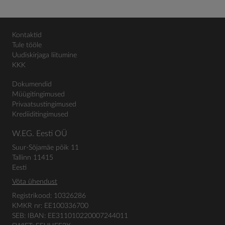
Kontaktid
Tule tööle
Uudiskirjaga liitumine
KKK
Dokumendid
Müügitingimused
Privaatsustingimused
Krediiditingimused
W.EG. Eesti OÜ
Suur-Sõjamäe põik 11
Tallinn 11415
Eesti
Võta ühendust
Registrikood: 10326286
KMKR nr: EE100336700
SEB: IBAN: EE311010220007244011