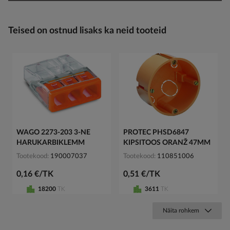
Teised on ostnud lisaks ka neid tooteid
WAGO 2273-203 3-NE
PROTEC PHSD6847
HARUKARBIKLEMM
KIPSITOOS ORANŽ 47MM
Tootekood
190007037
Tootekood
110851006
0,16 €/TK
0,51 €/TK
18200
TK
3611
TK
Näita rohkem