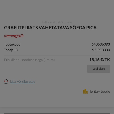
Skip
Pilt on illustratiivne
to
GRAFIITPLIIATS VAHETATAVA SÖEGA PICA
the
beginning
of
Tootekood
640636093
the
Tootja ID
92-PC3030
images
gallery
15,16 €/TK
Püsikliendi soodustusega (km-ta)
Logi sisse
Lisa võrdlusesse
Tellitav toode