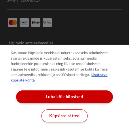
SWIFT: EEUHEE2X
Jälgi meid sotsiaalmeedias
Kasutame küpsiseid veebisaidi nõuetekohaseks toimimiseks,
sisu ja reklaamide isikupärastamiseks, sotsiaalmeedia
funktsioonide pakkumiseks ning liikluse analüüsimiseks.
Jagame teie infot meie veebisaidi kasutamise kohta ka meie
sotsiaalmeedia-, reklaami ja analüüsipartneritega.
Lisateave
küpsiste kohta
Luba kõik küpsised
© 2026 Member of the Würth Group
Küpsiste sätted