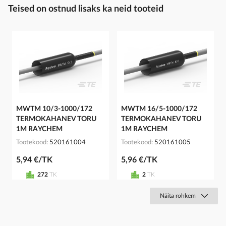
Teised on ostnud lisaks ka neid tooteid
MWTM 10/3-1000/172
MWTM 16/5-1000/172
TERMOKAHANEV TORU
TERMOKAHANEV TORU
1M RAYCHEM
1M RAYCHEM
Tootekood
520161004
Tootekood
520161005
5,94 €/TK
5,96 €/TK
272
TK
2
TK
Näita rohkem