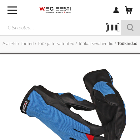
Logi sisse / R
Avaleht
Tooted
Töö- ja turvatooted
Töökaitsevahendid
Töökindad
Skip
to
the
end
of
the
images
gallery