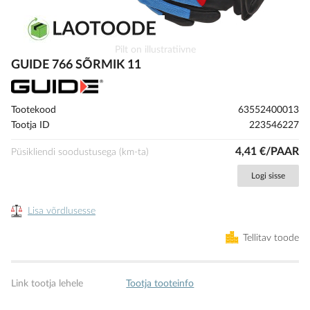
Skip
Pilt on illustratiivne
to
GUIDE 766 SÕRMIK 11
the
beginning
of
Tootekood
63552400013
the
Tootja ID
223546227
images
gallery
4,41 €/PAAR
Püsikliendi soodustusega (km-ta)
Logi sisse
Lisa võrdlusesse
Tellitav toode
Link tootja lehele
Tootja tooteinfo