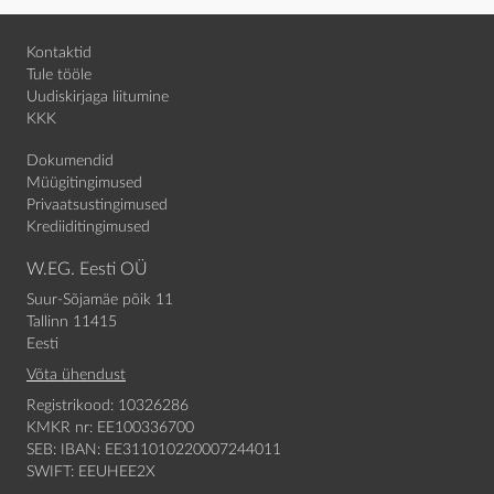
Kontaktid
Tule tööle
Uudiskirjaga liitumine
KKK
Dokumendid
Müügitingimused
Privaatsustingimused
Krediiditingimused
W.EG. Eesti OÜ
Suur-Sõjamäe põik 11
Tallinn 11415
Eesti
Võta ühendust
Registrikood: 10326286
KMKR nr: EE100336700
SEB: IBAN: EE311010220007244011
SWIFT: EEUHEE2X