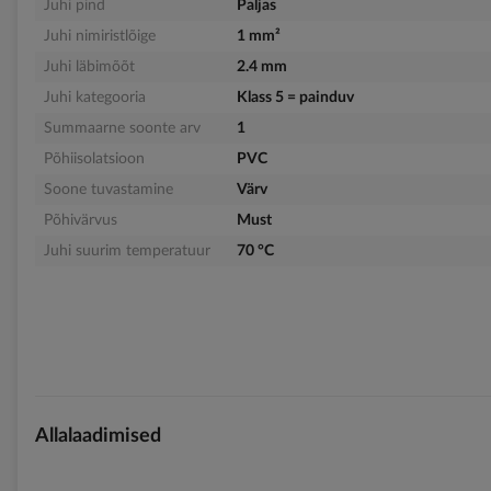
Juhi pind
Paljas
Juhi nimiristlõige
1 mm²
Juhi läbimõõt
2.4 mm
Juhi kategooria
Klass 5 = painduv
Summaarne soonte arv
1
Põhiisolatsioon
PVC
Soone tuvastamine
Värv
Põhivärvus
Must
Juhi suurim temperatuur
70 °C
Allalaadimised