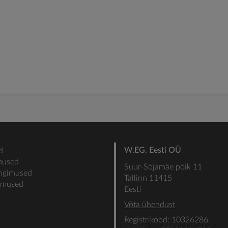
W.EG. Eesti OÜ
d
mused
Suur-Sõjamäe põik 11
ingimused
Tallinn 11415
gimused
Eesti
Võta ühendust
Registrikood: 10326286