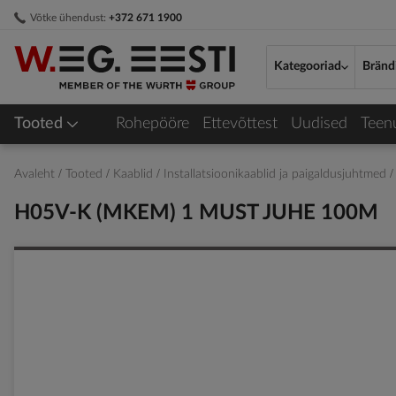
Skip
Võtke ühendust:
+372 671 1900
to
Content
Kategooriad
Bränd
Tooted
Rohepööre
Ettevõttest
Uudised
Teen
Avaleht
Tooted
Kaablid
Installatsioonikaablid ja paigaldusjuhtmed
H05V-K (MKEM) 1 MUST JUHE 100M
Skip
to
the
end
of
the
images