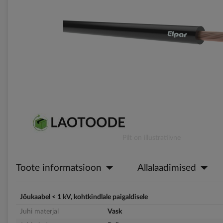
gallery
Skip
Pilt on illustratiivne
to
the
Toote informatsioon
Allalaadimised
beginning
of
the
images
Jõukaabel < 1 kV, kohtkindlale paigaldisele
gallery
Juhi materjal
Vask