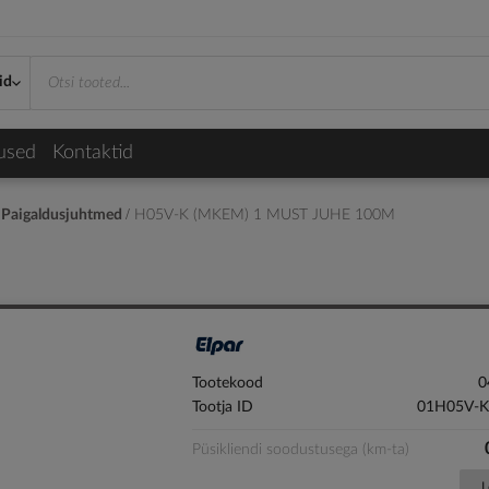
id
used
Kontaktid
Paigaldusjuhtmed
H05V-K (MKEM) 1 MUST JUHE 100M
Tootekood
0
Tootja ID
01H05V-K
Püsikliendi soodustusega (km-ta)
L