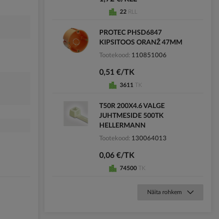
22
RLL
PROTEC PHSD6847
KIPSITOOS ORANŽ 47MM
Tootekood
110851006
0,51 €/TK
3611
TK
T50R 200X4.6 VALGE
JUHTMESIDE 500TK
HELLERMANN
Tootekood
130064013
0,06 €/TK
74500
TK
Näita rohkem