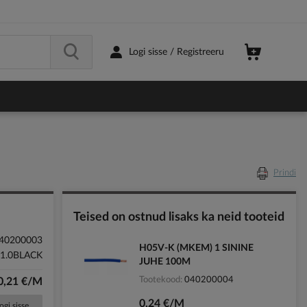
Logi sisse / Registreeru
Prindi
Teised on ostnud lisaks ka neid tooteid
40200003
H05V-K (MKEM) 1 SININE
1.0BLACK
JUHE 100M
Tootekood
040200004
0,21 €/M
0,24 €/M
ogi sisse