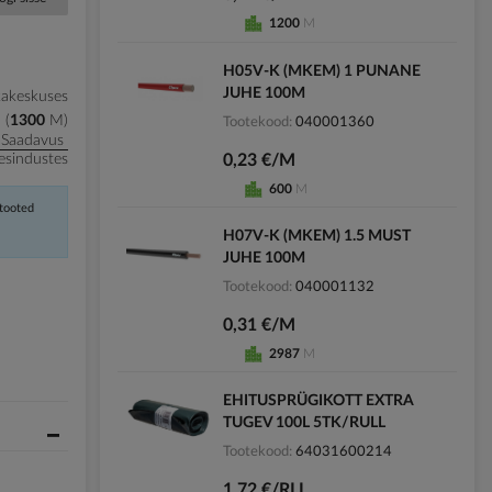
1200
M
H05V-K (MKEM) 1 PUNANE
JUHE 100M
kakeskuses
1300
M
Tootekood
040001360
Saadavus
0,23 €/M
esindustes
600
M
 tooted
H07V-K (MKEM) 1.5 MUST
JUHE 100M
Tootekood
040001132
0,31 €/M
2987
M
EHITUSPRÜGIKOTT EXTRA
TUGEV 100L 5TK/RULL
Tootekood
64031600214
1,72 €/RLL