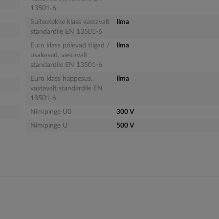
13501-6
Suitsutekke klass vastavalt
Ilma
standardile EN 13501-6
Euro klass põlevad tilgad /
Ilma
osakesed. vastavalt
standardile EN 13501-6
Euro klass happesus.
Ilma
vastavalt standardile EN
13501-6
Nimipinge U0
300 V
Nimipinge U
500 V