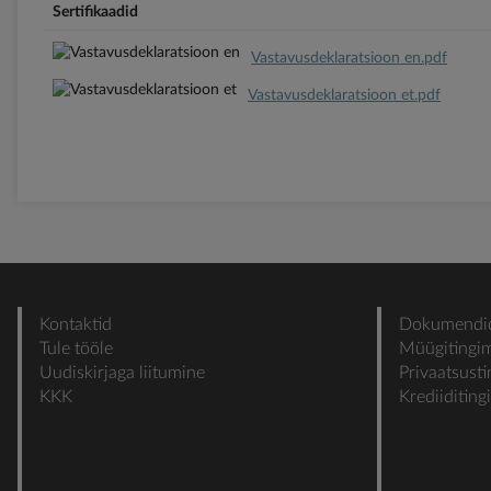
Sertifikaadid
Vastavusdeklaratsioon en.pdf
Vastavusdeklaratsioon et.pdf
Kontaktid
Dokumendi
Tule tööle
Müügitingi
Uudiskirjaga liitumine
Privaatsust
KKK
Krediiditin