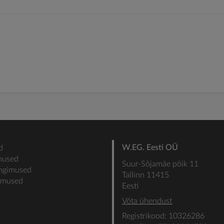
W.EG. Eesti OÜ
d
mused
Suur-Sõjamäe põik 11
ingimused
Tallinn 11415
gimused
Eesti
Võta ühendust
Registrikood: 10326286