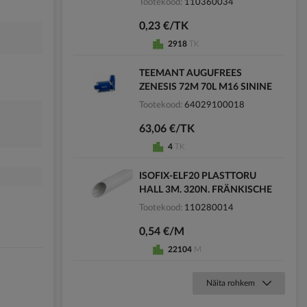
Tootekood
110360034
0,23 €/TK
2918
TK
TEEMANT AUGUFREES
ZENESIS 72M 70L M16 SININE
Tootekood
64029100018
63,06 €/TK
4
TK
ISOFIX-ELF20 PLASTTORU
HALL 3M. 320N. FRÄNKISCHE
Tootekood
110280014
0,54 €/M
22104
M
Näita rohkem