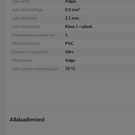
Juhi pind
Paljas
Juhi nimiristlõige
0.5 mm²
Juhi läbimõõt
2.1 mm
Juhi kategooria
Klass 1 = plank
Summaarne soonte arv
1
Põhiisolatsioon
PVC
Soone tuvastamine
Värv
Põhivärvus
Valge
Juhi suurim temperatuur
70 °C
Allalaadimised