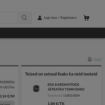
Logi sisse / Registreeru
Prindi
Teised on ostnud lisaks ka neid tooteid
40200056
EKK 8 KROHVITOOS
V-U0.5Yw
JÄTKATAV 71MM ENKO
Tootekood
110023004
0,14 €/M
1,04 €/TK
ogi sisse