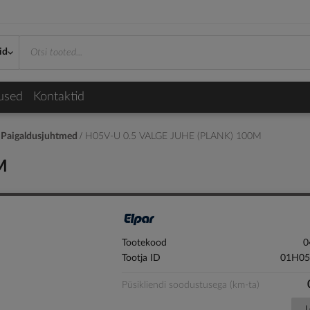
id
used
Kontaktid
Paigaldusjuhtmed
H05V-U 0.5 VALGE JUHE (PLANK) 100M
M
Tootekood
0
Tootja ID
01H05
Püsikliendi soodustusega (km-ta)
L