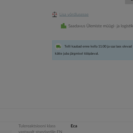
Lisa võrdlusesse
Saadavus Ülemiste müügi- ja logisti
Telli kaubad enne kella 11:00 ja saa laos olevad
kätte juba järgmisel tööpäeval.
Tulereaktsiooni klass
Eca
vastavalt standardile EN