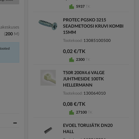
5937
TK
PROTEC PGSKO 3215
SEADMETOOSI KRUVI KOMBI
kakeskuses
15MM
200
M
Tootekood
13085100500
 tooted
0,02 €/TK
2300
TK
T50R 200X4.6 VALGE
JUHTMESIDE 100TK
HELLERMANN
Tootekood
130064010
0,08 €/TK
27100
TK
EVOEL TORUJÄTK DN20
HALL