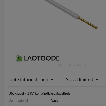
gallery
Skip
Pilt on illustratiivne
to
the
Toote informatsioon
Allalaadimised
beginning
of
the
images
Jõukaabel < 1 kV, kohtkindlale paigaldisele
gallery
Juhi materjal
Vask