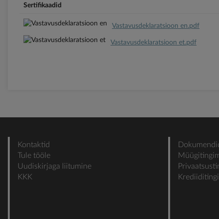
Sertifikaadid
Vastavusdeklaratsioon en.pdf
Vastavusdeklaratsioon et.pdf
Kontaktid
Dokumendi
Tule tööle
Müügitingi
Uudiskirjaga liitumine
Privaatsust
KKK
Krediiditin