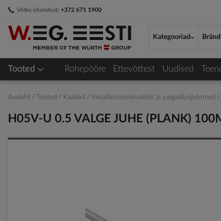
Skip
Võtke ühendust:
+372 671 1900
to
Content
Kategooriad
Bränd
Tooted
Rohepööre
Ettevõttest
Uudised
Teen
Avaleht
Tooted
Kaablid
Installatsioonikaablid ja paigaldusjuhtmed
H05V-U 0.5 VALGE JUHE (PLANK) 100
Skip
to
the
end
of
the
images