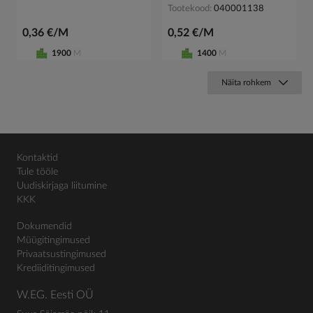
Tootekood
040001138
0,36 €/M
0,52 €/M
1900
M
1400
M
Näita rohkem
Kontaktid
Tule tööle
Uudiskirjaga liitumine
KKK
Dokumendid
Müügitingimused
Privaatsustingimused
Krediiditingimused
W.EG. Eesti OÜ