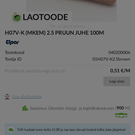
Skip
Pilt on illustratiivne
to
H07V-K (MKEM) 2.5 PRUUN JUHE 100M
the
beginning
of
Tootekood
040200006
the
Tootja ID
01H07V-K2.5brown
images
gallery
0,51 €/M
Püsikliendi soodustusega (km-ta)
Logi sisse
Lisa võrdlusesse
Saadavus Ülemiste müügi- ja logistikakeskuses
900
M
Telli kaubad enne kella 11:00 ja saa laos olevad tooted kätte juba järgmisel