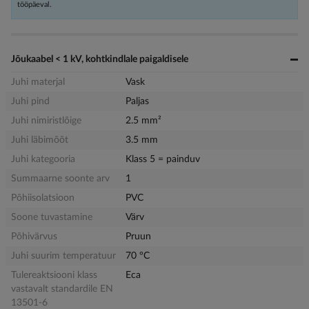
tööpäeval.
Jõukaabel < 1 kV, kohtkindlale paigaldisele
Juhi materjal
Vask
Juhi pind
Paljas
Juhi nimiristlõige
2.5 mm²
Juhi läbimõõt
3.5 mm
Juhi kategooria
Klass 5 = painduv
Summaarne soonte arv
1
Põhiisolatsioon
PVC
Soone tuvastamine
Värv
Põhivärvus
Pruun
Juhi suurim temperatuur
70 °C
Tulereaktsiooni klass
Eca
vastavalt standardile EN
13501-6