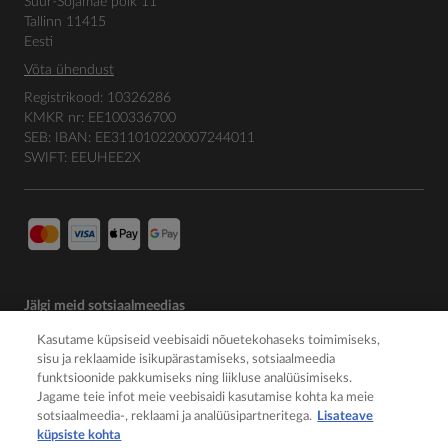
Suur-Sõjamäe põik 11
Tallinn 11415
Eesti
Võta ühendust
Registrikood: 10326286
KMKR nr: EE100336700
SEB: IBAN: EE311010220007244011
SWIFT: EEUHEE2X
Jälgi meid sotsiaalmeedias
Kasutame küpsiseid veebisaidi nõuetekohaseks toimimiseks,
sisu ja reklaamide isikupärastamiseks, sotsiaalmeedia
funktsioonide pakkumiseks ning liikluse analüüsimiseks.
Jagame teie infot meie veebisaidi kasutamise kohta ka meie
sotsiaalmeedia-, reklaami ja analüüsipartneritega.
Lisateave
küpsiste kohta