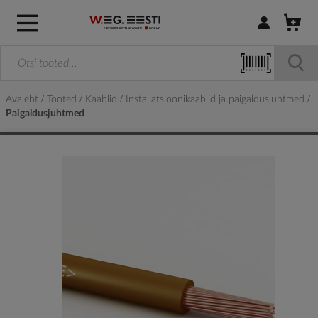
Logi sisse / R
Avaleht
Tooted
Kaablid
Installatsioonikaablid ja paigaldusjuhtmed
Paigaldusjuhtmed
Skip
to
the
end
of
the
images
gallery