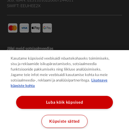
SEB: IBAN: EE311010220007244011
SWIFT: EEUHEE2X
Jälgi meid sotsiaalmeedias
Kasutame küpsiseid veebisaidi nõuetekohaseks toimimiseks,
sisu ja reklaamide isikupärastamiseks, sotsiaalmeedia
funktsioonide pakkumiseks ning liikluse analüüsimiseks.
Jagame teie infot meie veebisaidi kasutamise kohta ka meie
sotsiaalmeedia-, reklaami ja analüüsipartneritega.
Lisateave
küpsiste kohta
Luba kõik küpsised
© 2026 Member of the Würth Group
Küpsiste sätted