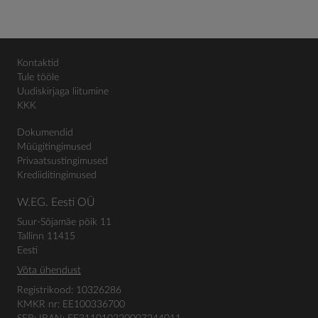
Kontaktid
Tule tööle
Uudiskirjaga liitumine
KKK
Dokumendid
Müügitingimused
Privaatsustingimused
Krediiditingimused
W.EG. Eesti OÜ
Suur-Sõjamäe põik 11
Tallinn 11415
Eesti
Võta ühendust
Registrikood: 10326286
KMKR nr: EE100336700