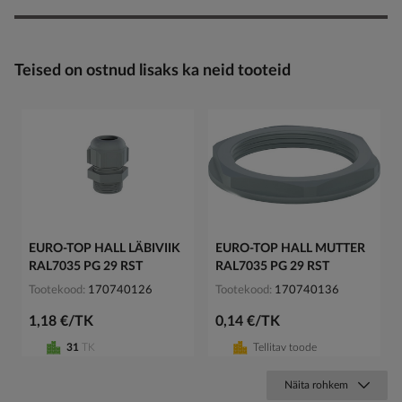
Teised on ostnud lisaks ka neid tooteid
EURO-TOP HALL LÄBIVIIK
EURO-TOP HALL MUTTER
RAL7035 PG 29 RST
RAL7035 PG 29 RST
Tootekood
170740126
Tootekood
170740136
1,18 €/TK
0,14 €/TK
31
TK
Tellitav toode
Näita rohkem