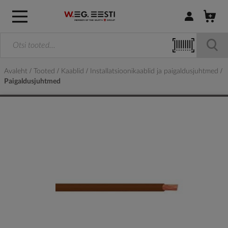
Logi sisse / R
Avaleht
Tooted
Kaablid
Installatsioonikaablid ja paigaldusjuhtmed
Paigaldusjuhtmed
Skip
to
the
end
of
the
images
gallery