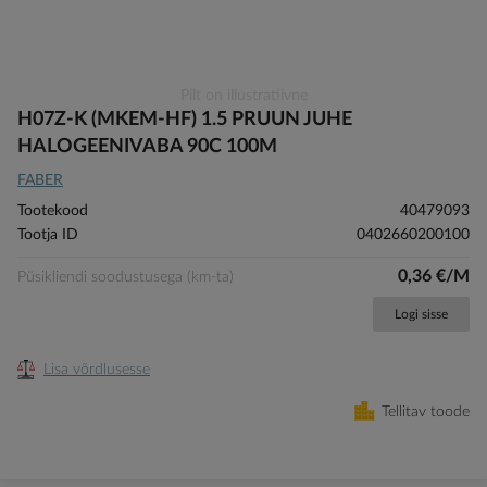
Skip
Pilt on illustratiivne
to
H07Z-K (MKEM-HF) 1.5 PRUUN JUHE
the
HALOGEENIVABA 90C 100M
beginning
FABER
of
the
Tootekood
40479093
images
Tootja ID
0402660200100
gallery
0,36 €/M
Püsikliendi soodustusega (km-ta)
Logi sisse
Lisa võrdlusesse
Tellitav toode