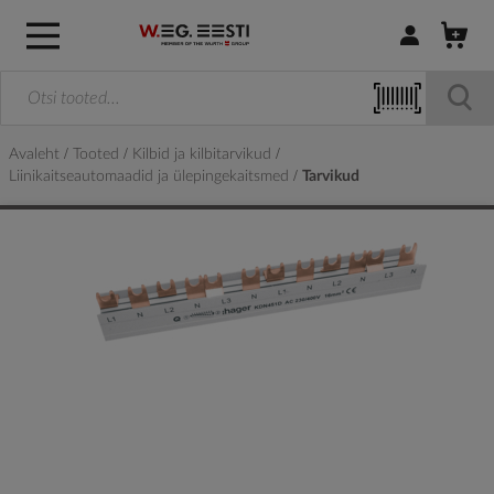
Logi sisse / R
Avaleht
Tooted
Kilbid ja kilbitarvikud
Liinikaitseautomaadid ja ülepingekaitsmed
Tarvikud
Skip
to
the
end
of
the
images
gallery