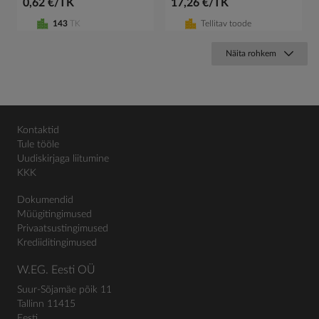
0,62 €/TK
17,26 €/TK
143
TK
Tellitav toode
Näita rohkem
Kontaktid
Tule tööle
Uudiskirjaga liitumine
KKK
Dokumendid
Müügitingimused
Privaatsustingimused
Krediiditingimused
W.EG. Eesti OÜ
Suur-Sõjamäe põik 11
Tallinn 11415
Eesti