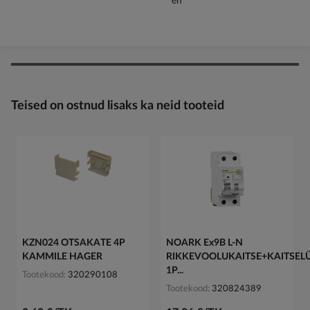
Teised on ostnud lisaks ka neid tooteid
KZN024 OTSAKATE 4P
NOARK Ex9B L-N
KAMMILE HAGER
RIKKEVOOLUKAITSE+KAITSELÜ
1P...
Tootekood
320290108
Tootekood
320824389