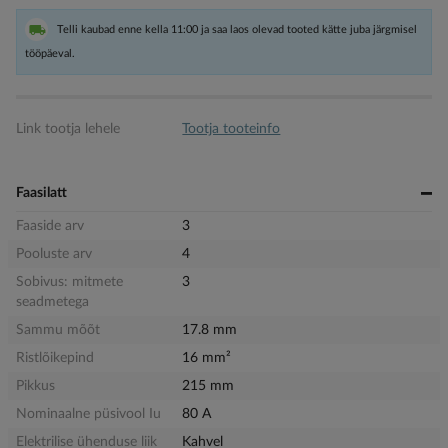
Telli kaubad enne kella 11:00 ja saa laos olevad tooted kätte juba järgmisel
tööpäeval.
Link tootja lehele
Tootja tooteinfo
Faasilatt
Faaside arv
3
Pooluste arv
4
Sobivus: mitmete
3
seadmetega
Sammu mõõt
17.8 mm
Ristlõikepind
16 mm²
Pikkus
215 mm
Nominaalne püsivool Iu
80 A
Elektrilise ühenduse liik
Kahvel