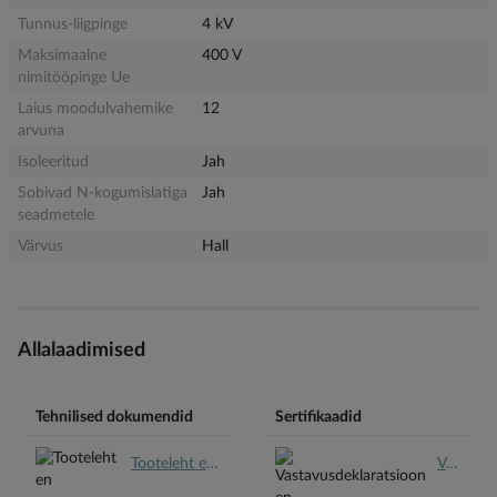
Tunnus-liigpinge
4 kV
Maksimaalne
400 V
nimitööpinge Ue
Laius moodulvahemike
12
arvuna
Isoleeritud
Jah
Sobivad N-kogumislatiga
Jah
seadmetele
Värvus
Hall
Allalaadimised
Tehnilised dokumendid
Sertifikaadid
Tooteleht en.pdf
Vastavusdeklaratsioon en.pdf