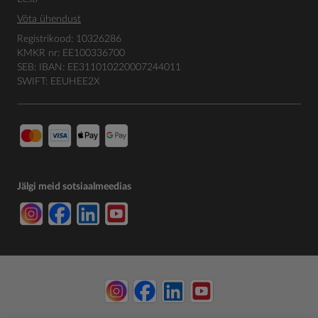
Võta ühendust
Registrikood: 10326286
KMKR nr: EE100336700
SEB: IBAN: EE311010220007244011
SWIFT: EEUHEE2X
Jälgi meid sotsiaalmeedias