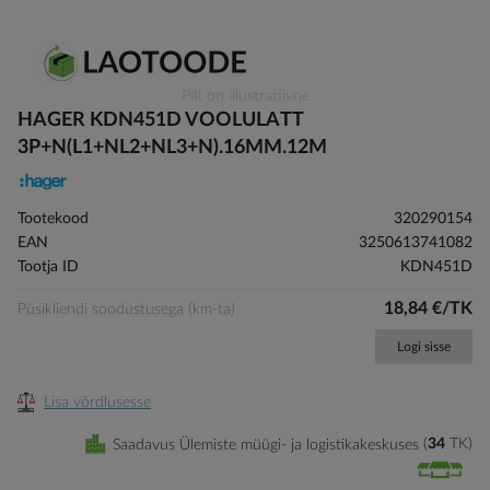
Skip
Pilt on illustratiivne
to
HAGER KDN451D VOOLULATT
the
3P+N(L1+NL2+NL3+N).16MM.12M
beginning
of
the
Tootekood
320290154
images
EAN
3250613741082
gallery
Tootja ID
KDN451D
18,84 €/TK
Püsikliendi soodustusega (km-ta)
Logi sisse
Lisa võrdlusesse
Saadavus Ülemiste müügi- ja logistikakeskuses
34
TK