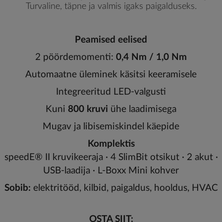
Turvaline, täpne ja valmis igaks paigalduseks.
Peamised eelised
2 pöördemomenti:
0,4 Nm / 1,0 Nm
Automaatne üleminek käsitsi keeramisele
Integreeritud LED-valgusti
Kuni
800 kruvi
ühe laadimisega
Mugav ja libisemiskindel käepide
Komplektis
speedE® II kruvikeeraja · 4 SlimBit otsikut · 2 akut ·
USB-laadija · L-Boxx Mini kohver
Sobib:
elektritööd, kilbid, paigaldus, hooldus, HVAC
OSTA SIIT: