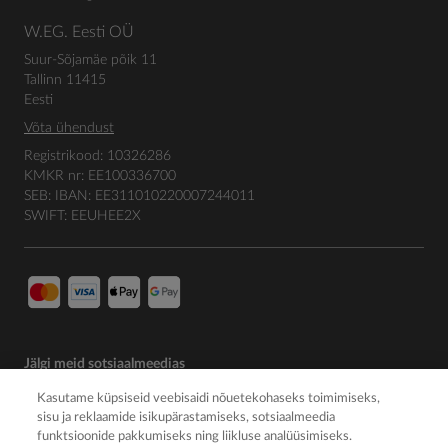
W.EG. Eesti OÜ
Suur-Sõjamäe põik 11
Tallinn 11415
Eesti
Võta ühendust
Registrikood: 10326286
KMKR nr: EE100336700
SEB: IBAN: EE311010220007244011
SWIFT: EEUHEE2X
Jälgi meid sotsiaalmeedias
Kasutame küpsiseid veebisaidi nõuetekohaseks toimimiseks,
sisu ja reklaamide isikupärastamiseks, sotsiaalmeedia
funktsioonide pakkumiseks ning liikluse analüüsimiseks.