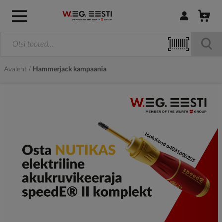
Logi sisse / R
Avaleht
Hammerjack kampaania