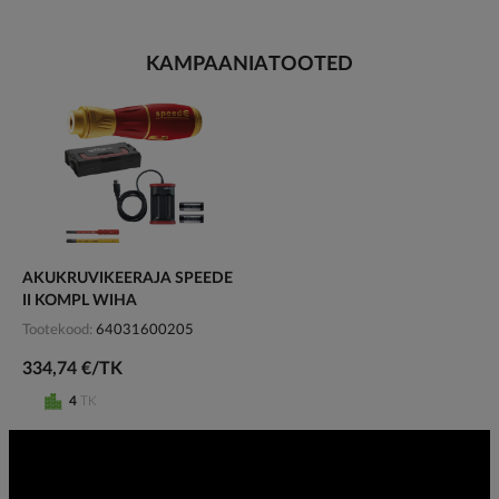
KAMPAANIATOOTED
AKUKRUVIKEERAJA SPEEDE
II KOMPL WIHA
Tootekood
64031600205
334,74 €/TK
4
TK