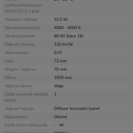
ümbrustemperatuur
IEC62722-2-1 järgi
Süsteemi võimsus
33.3 W
Värvustemperatuur
4000 - 4000 K
Värviesitusindeks
80-89 (klass 1B)
Valgusti tõhusus
120 lm/W
Võimsustegur
0.95
Laius
72 mm
Kõrgus / sügavus
70 mm
Pikkus
1850 mm
Valguse värvus
Valge
Sobib vastavalt lampide
1
arvule
Valguse hajutaja
Diffuser lens/optic/panel
Valgusjaotus
Otsene
Sobib lambi võimsusele
- - W