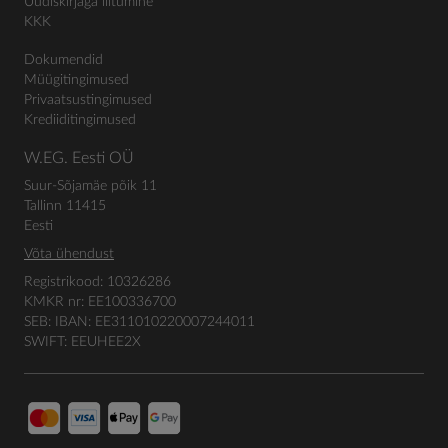
Uudiskirjaga liitumine
KKK
Dokumendid
Müügitingimused
Privaatsustingimused
Krediiditingimused
W.EG. Eesti OÜ
Suur-Sõjamäe põik 11
Tallinn 11415
Eesti
Võta ühendust
Registrikood: 10326286
KMKR nr: EE100336700
SEB: IBAN: EE311010220007244011
SWIFT: EEUHEE2X