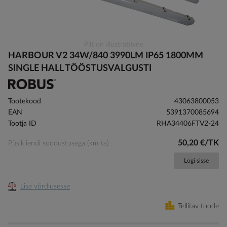
Skip
Pilt on illustratiivne
to
HARBOUR V2 34W/840 3990LM IP65 1800MM
the
SINGLE HALL TÖÖSTUSVALGUSTI
beginning
of
the
Tootekood
43063800053
images
EAN
5391370085694
gallery
Tootja ID
RHA34406FTV2-24
50,20 €/TK
Püsikliendi soodustusega (km-ta)
Logi sisse
Lisa võrdlusesse
Tellitav toode