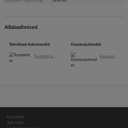
Efektiivne valgusvoog
3990 lm
Allalaadimised
Tehnilised dokumendid
Kasutusjuhendid
Tooteleht et.pdf
Kasutusjuhend et.pdf
Kontaktid
Tule tööle