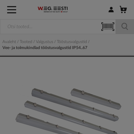
Logi sisse / R
Avaleht
Tooted
Valgustus
Tööstusvalgustid
Vee- ja tolmukindlad tööstusvalgustid IP54..67
Skip
to
the
end
of
the
images
gallery