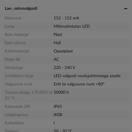
Lae-, seinavalgusti
Nimivool
152 - 152 mA
Lamp
Mittevahetatav LED
Kere materjal
Plast
Kere värvus
Hall
Kattematerjal
Opaalplast
Pinge liik
AC
Nimipinge
220 - 240 V
Juhtliidese tüüp
LED-valgusti voolujuhtimisega seadis
Valgusvoo nurk
Eriti lai valgusvoo nurk >80°
Tunnus-eluiga. L70/B50 at
50000 h
25 °C
Kaitseaste (IP)
IP65
Löögitugevus
IK08
Kaitseklass
I
Tunnus-
20 - 20 °C