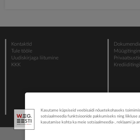
Kontaktid
Dokumendi
Tule tööle
Müügitingi
Uudiskirjaga liitumine
Privaatsust
KKK
Krediiditin
Kasutame küpsiseid veebisaidi nõuetekohaseks toimimise
sotsiaalmeedia funktsioonide pakkumiseks ning liikluse 
kasutamise kohta ka meie sotsiaalmeedia-, reklaami ja an