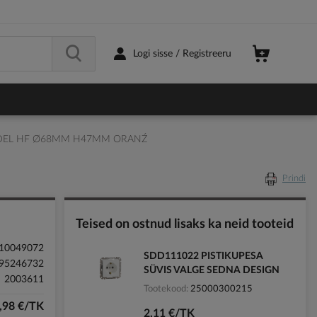
Logi sisse / Registreeru
DEL HF Ø68MM H47MM ORANŹ
Prindi
Teised on ostnud lisaks ka neid tooteid
10049072
SDD111022 PISTIKUPESA
95246732
SÜVIS VALGE SEDNA DESIGN
2003611
Tootekood
25000300215
,98 €/TK
2,11 €/TK