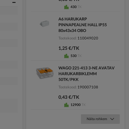
430
TK
A6 HARUKARP
PINNAPEALNE HALL IP55
80x43x34 OBO
Tootekood
110049020
1,25 €/TK
530
TK
WAGO 221-413 3-NE AVATAV
HARUKARBIKLEMM
50TK/PKK
Tootekood
190007108
0,43 €/TK
12900
TK
Näita rohkem