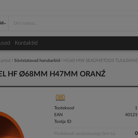
id
used
Kontaktid
karbid
Süvistatavad harukarbid
HG60 MW SEADMETOOS TUULEKIN
EL HF Ø68MM H47MM ORANŹ
Tootekood
1
EAN
40121
Tootja ID
0
Püsikliendi soodustusega (km-ta)