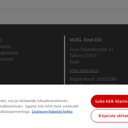
W.EG. Eesti OÜ
d
mused
Suur-Sõjamäe põik 11
ingimused
Tallinn 11415
gimused
Eesti
Võta ühendust
Registrikood: 10326286
KMKR nr: EE100336700
SEB: IBAN: EE31101022000
SWIFT: EEUHEE2X
ks, sisu ja reklaamide isikupärastamiseks,
Luba kõik küpsi
analüüsimiseks. Jagame teie infot meie veebisaidi
alüüsipartneritega.
Lisateave küpsiste kohta
Küpsiste sätte