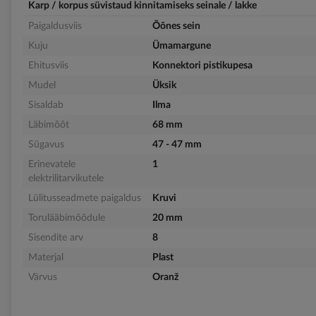
Karp / korpus süvistaud kinnitamiseks seinale / lakke
Paigaldusviis
Õõnes sein
Kuju
Ümamargune
Ehitusviis
Konnektori pistikupesa
Mudel
Üksik
Sisaldab
Ilma
Läbimõõt
68 mm
Sügavus
47 - 47 mm
Erinevatele
1
elektrilitarvikutele
Lülitusseadmete paigaldus
Kruvi
Torulääbimõõdule
20 mm
Sisendite arv
8
Materjal
Plast
Värvus
Oranž