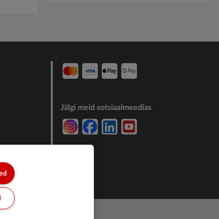
Jälgi meid sotsiaalmeedias
7244011
sed
d