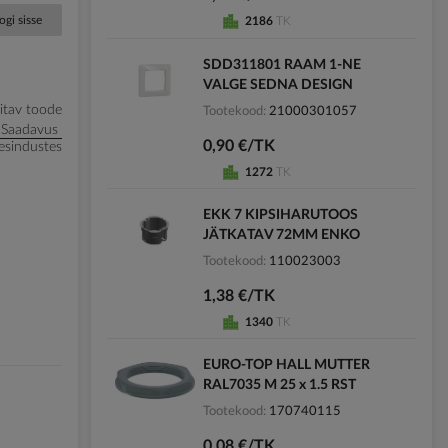
ogi sisse
2186
TK
SDD311801 RAAM 1-NE
VALGE SEDNA DESIGN
litav toode
Tootekood
21000301057
Saadavus
0,90 €/TK
esindustes
1272
TK
EKK 7 KIPSIHARUTOOS
JÄTKATAV 72MM ENKO
Tootekood
110023003
1,38 €/TK
1340
TK
EURO-TOP HALL MUTTER
RAL7035 M 25 x 1.5 RST
Tootekood
170740115
0,08 €/TK