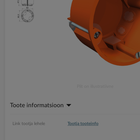
gallery
Skip
Pilt on illustratiivne
to
the
Toote informatsioon
beginning
of
the
images
Link tootja lehele
Tootja tooteinfo
gallery