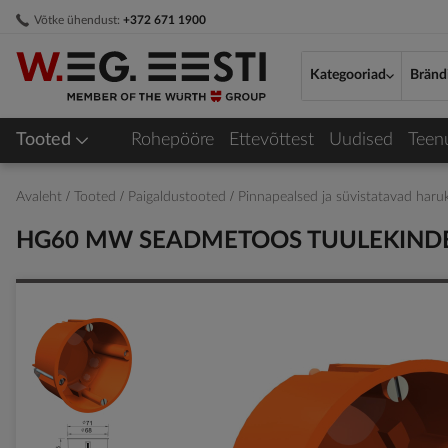
Skip
Võtke ühendust:
+372 671 1900
to
Content
Kategooriad
Bränd
Tooted
Rohepööre
Ettevõttest
Uudised
Teen
Avaleht
Tooted
Paigaldustooted
Pinnapealsed ja süvistatavad haru
HG60 MW SEADMETOOS TUULEKIND
Skip
to
the
end
of
the
images