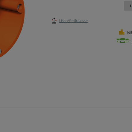
L
Lisa võrdlusesse
Tel