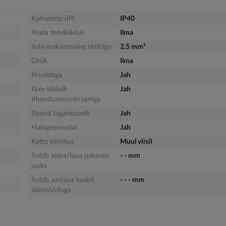
Kaitseaste (IP)
IP40
Ahela terviklikkus
Ilma
Juhi maksimaalne ristlõige
2.5 mm²
Otsik
Ilma
Kruvidega
Jah
Kere läbiviik
Jah
tihendusmembraaniga
Sisend tagantpoolt
Jah
Halogeenivaba
Jah
Katte kinnitus
Muul viisil
Sobib seina/laua paksuse
- - mm
jaoks
Sobib vastava kaabli
- - - mm
läbimõõduga