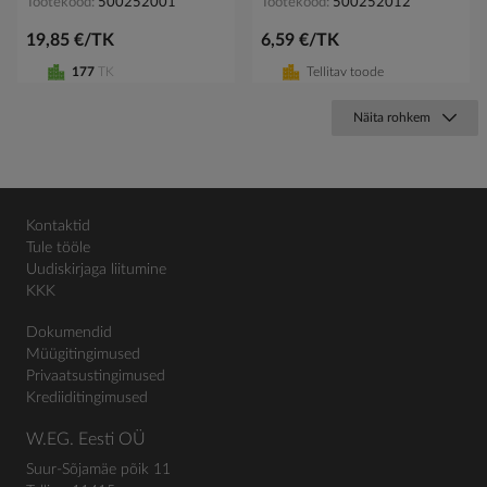
Tootekood
500252001
Tootekood
500252012
19,85 €/TK
6,59 €/TK
177
TK
Tellitav toode
Näita rohkem
Kontaktid
Tule tööle
Uudiskirjaga liitumine
KKK
Dokumendid
Müügitingimused
Privaatsustingimused
Krediiditingimused
W.EG. Eesti OÜ
Suur-Sõjamäe põik 11