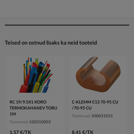
Teised on ostnud lisaks ka neid tooteid
RC 19/9.5X1 KORO
C-KLEMM C13 70-95 CU
TERMOKAHANEV TORU
/70-95 CU
1M
Tootekood
500031031
Tootekood
520310003
1,57 €/TK
8,41 €/TK