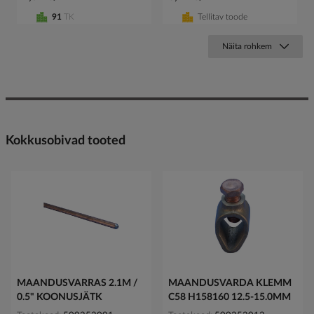
91
TK
Tellitav toode
Näita rohkem
Kokkusobivad tooted
MAANDUSVARRAS 2.1M /
MAANDUSVARDA KLEMM
0.5" KOONUSJÄTK
C58 H158160 12.5-15.0MM