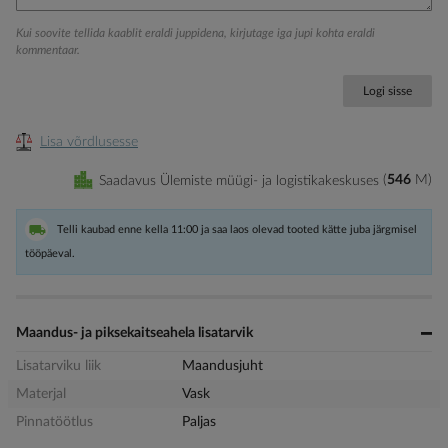
Kui soovite tellida kaablit eraldi juppidena, kirjutage iga jupi kohta eraldi
kommentaar.
Logi sisse
Lisa võrdlusesse
Saadavus Ülemiste müügi- ja logistikakeskuses
546
M
Telli kaubad enne kella 11:00 ja saa laos olevad tooted kätte juba järgmisel
tööpäeval.
Maandus- ja piksekaitseahela lisatarvik
Lisatarviku liik
Maandusjuht
Materjal
Vask
Pinnatöötlus
Paljas