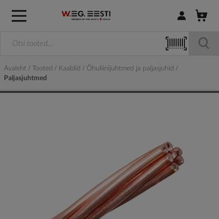
Logi sisse / R
Avaleht
Tooted
Kaablid
Õhuliinijuhtmed ja paljasjuhid
Paljasjuhtmed
Skip
to
the
end
of
the
images
gallery