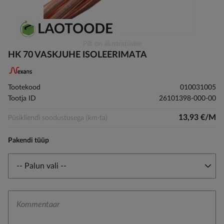
Skip
Pilt on illustratiivne
to
HK 70 VASKJUHE ISOLEERIMATA
the
beginning
of
Tootekood
010031005
the
Tootja ID
26101398-000-00
images
gallery
13,93 €/M
Püsikliendi soodustusega (km-ta)
Pakendi tüüp