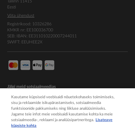
Tallinn 11415
Eesti
Võta ühendust
Registrikood: 10326286
KMKR nr: EE100336700
SEB: IBAN: EE311010220007244011
SWIFT: EEUHEE2X
Jälgi meid sotsiaalmeedias
Kasutame küpsiseid veebisaidi nõuetekohaseks toimimiseks,
sisu ja reklaamide isikupärastamiseks, sotsiaalmeedia
funktsioonide pakkumiseks ning liikluse analüüsimiseks.
Jagame teie infot meie veebisaidi kasutamise kohta ka meie
sotsiaalmeedia-, reklaami ja analüüsipartneritega.
Lisateave
küpsiste kohta