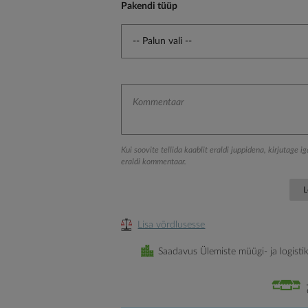
Pakendi tüüp
Kui soovite tellida kaablit eraldi juppidena, kirjutage i
eraldi kommentaar.
L
Lisa võrdlusesse
Saadavus Ülemiste müügi- ja logisti