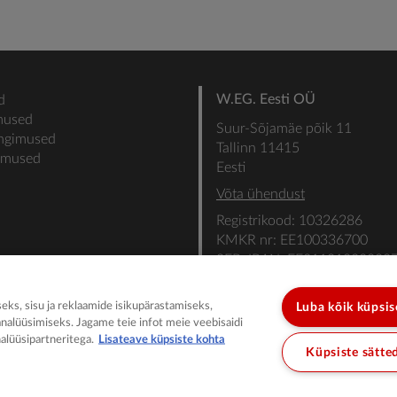
W.EG. Eesti OÜ
d
mused
Suur-Sõjamäe põik 11
ingimused
Tallinn 11415
gimused
Eesti
Võta ühendust
Registrikood: 10326286
KMKR nr: EE100336700
SEB: IBAN: EE31101022000
SWIFT: EEUHEE2X
ks, sisu ja reklaamide isikupärastamiseks,
Luba kõik küpsi
analüüsimiseks. Jagame teie infot meie veebisaidi
alüüsipartneritega.
Lisateave küpsiste kohta
Küpsiste sätte