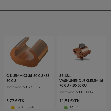
C-KLEMM C9 35-50 CU /35-
SE 12.1
50 CU
VASKÜHENDUSKLEMM 16-
70 CU / 10-50 CU
Tootekood
500268002
Tootekood
500004142
5,77 €/TK
11,91 €/TK
Tellitav toode
86
TK