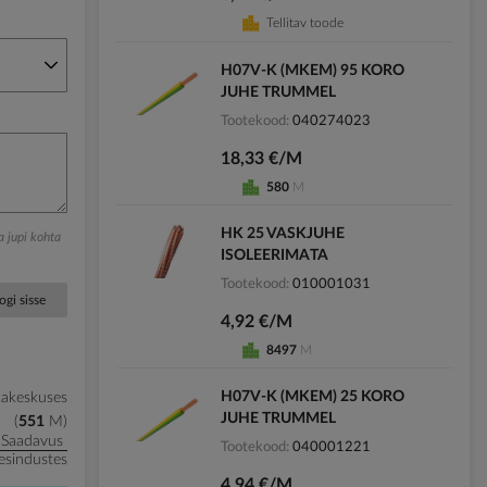
Tellitav toode
H07V-K (MKEM) 95 KORO
JUHE TRUMMEL
Tootekood
040274023
18,33 €/M
580
M
HK 25 VASKJUHE
ga jupi kohta
ISOLEERIMATA
Tootekood
010001031
ogi sisse
4,92 €/M
8497
M
H07V-K (MKEM) 25 KORO
kakeskuses
JUHE TRUMMEL
551
M
Saadavus
Tootekood
040001221
esindustes
4,94 €/M