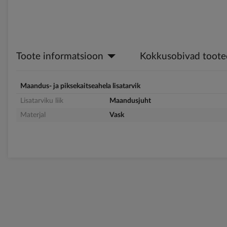
Toote informatsioon
Kokkusobivad toote
Maandus- ja piksekaitseahela lisatarvik
Lisatarviku liik
Maandusjuht
Materjal
Vask