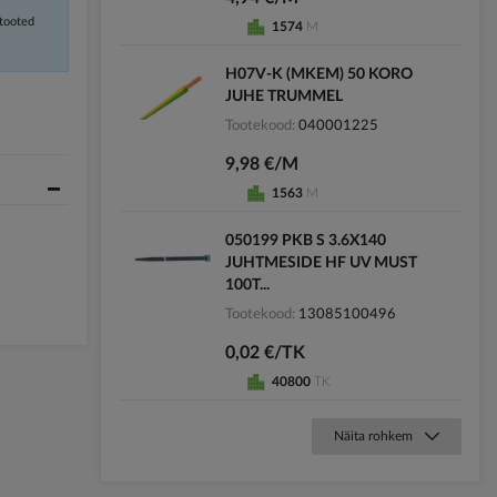
 tooted
1574
M
H07V-K (MKEM) 50 KORO
JUHE TRUMMEL
Tootekood
040001225
9,98 €/M
1563
M
050199 PKB S 3.6X140
JUHTMESIDE HF UV MUST
100T...
Tootekood
13085100496
0,02 €/TK
40800
TK
Näita rohkem