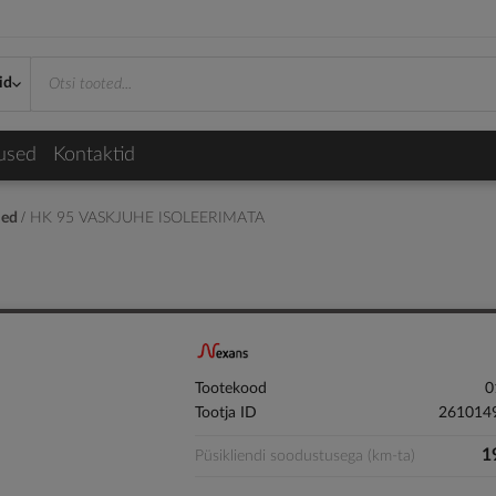
id
used
Kontaktid
med
HK 95 VASKJUHE ISOLEERIMATA
Tootekood
0
Tootja ID
261014
1
Püsikliendi soodustusega (km-ta)