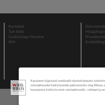
Kontaktid
Dokumendi
Tule tööle
Müügitingi
Uudiskirjaga liitumine
Privaatsust
KKK
Krediiditin
Kasutame küpsiseid veebisaidi nõuetekohaseks toimimise
sotsiaalmeedia funktsioonide pakkumiseks ning liikluse 
kasutamise kohta ka meie sotsiaalmeedia-, reklaami ja an