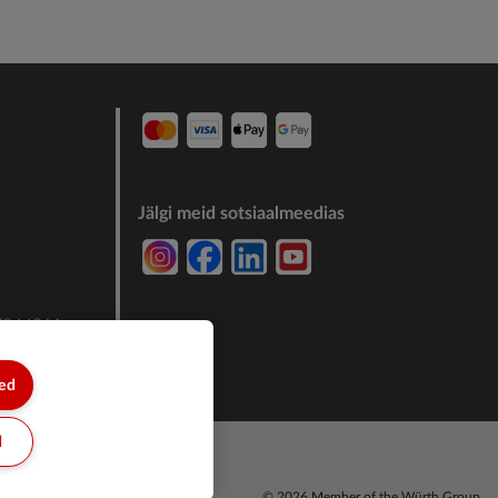
Jälgi meid sotsiaalmeedias
7244011
sed
d
© 2026 Member of the Würth Group