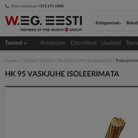
Skip
Võtke ühendust:
+372 671 1900
to
Content
Kategooriad
Bränd
Tooted
Rohepööre
Ettevõttest
Uudised
Teen
Avaleht
Tooted
Kaablid
Õhuliinijuhtmed ja paljasjuhid
Paljasjuht
HK 95 VASKJUHE ISOLEERIMATA
Skip
to
the
end
of
the
images