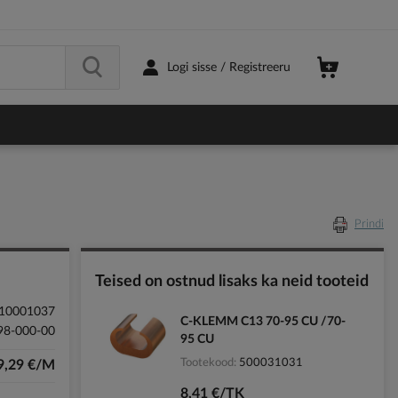
Logi sisse / Registreeru
Prindi
Teised on ostnud lisaks ka neid tooteid
10001037
C-KLEMM C13 70-95 CU /70-
98-000-00
95 CU
Tootekood
500031031
9,29 €/M
8,41 €/TK