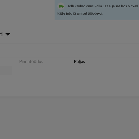
Telli kaubad enne kella 11:00 ja saa laos olevad
kätte juba järgmisel tööpäeval.
d
Pinnatöötlus
Paljas