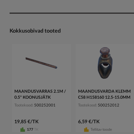
Kokkusobivad tooted
MAANDUSVARRAS 2.1M /
MAANDUSVARDA KLEMM
0.5" KOONUSJÄTK
C58 H158160 12.5-15.0MM
Tootekood
500252001
Tootekood
500252012
19,85 €/TK
6,59 €/TK
177
TK
Tellitav toode