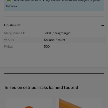
Telli kaubad enne kella 11:00 ja saa laos olevad tooted kätte juba järgmisel
tööpäeval.
Hoiatuslint
Märgistuse liik
Tekst / tingmärgid
Värvus
Kollane / must
Pikkus
500 m
Teised on ostnud lisaks ka neid tooteid