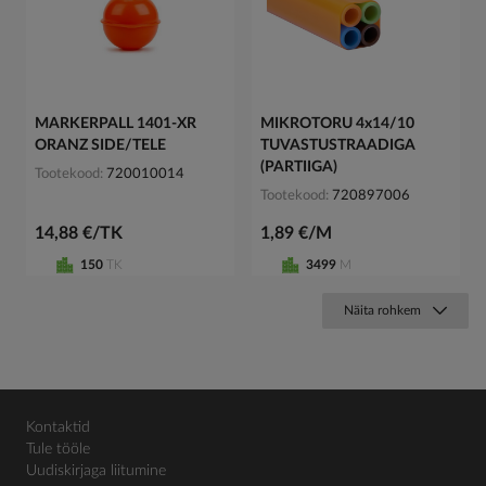
MARKERPALL 1401-XR
MIKROTORU 4x14/10
ORANZ SIDE/TELE
TUVASTUSTRAADIGA
(PARTIIGA)
Tootekood
720010014
Tootekood
720897006
14,88 €/TK
1,89 €/M
150
TK
3499
M
Näita rohkem
Kontaktid
Tule tööle
Uudiskirjaga liitumine