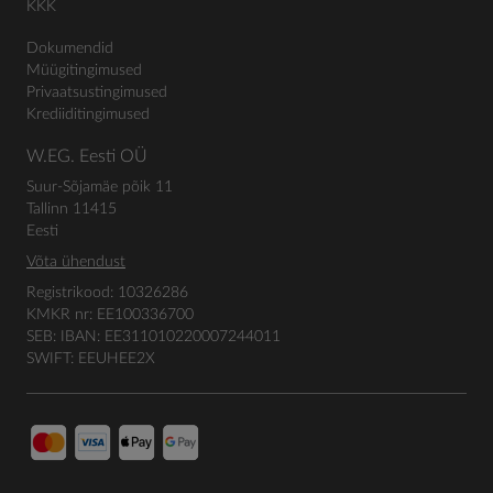
KKK
Dokumendid
Müügitingimused
Privaatsustingimused
Krediiditingimused
W.EG. Eesti OÜ
Suur-Sõjamäe põik 11
Tallinn 11415
Eesti
Võta ühendust
Registrikood: 10326286
KMKR nr: EE100336700
SEB: IBAN: EE311010220007244011
SWIFT: EEUHEE2X