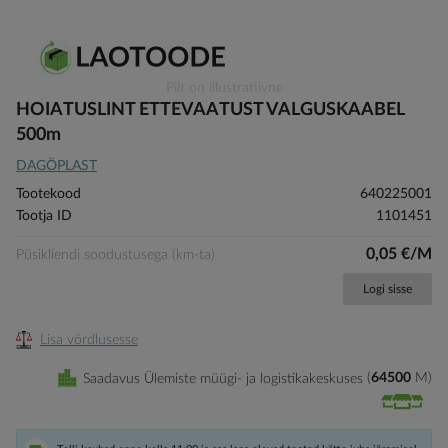
Skip
Pilt on illustratiivne
to
HOIATUSLINT ETTEVAATUST VALGUSKAABEL
the
500m
beginning
DAGÖPLAST
of
the
Tootekood
640225001
images
Tootja ID
1101451
gallery
0,05 €/M
Püsikliendi soodustusega (km-ta)
Logi sisse
Lisa võrdlusesse
Saadavus Ülemiste müügi- ja logistikakeskuses
64500
M