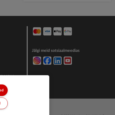
Jälgi meid sotsiaalmeedias
7244011
sed
d