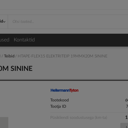
id
used
Kontaktid
d
Teibid
HTAPE-FLEX15 ELEKTRITEIP 19MMX20M SININE
0M SININE
Tootekood
6
Tootja ID
1
Püsikliendi soodustusega (km-ta)
L