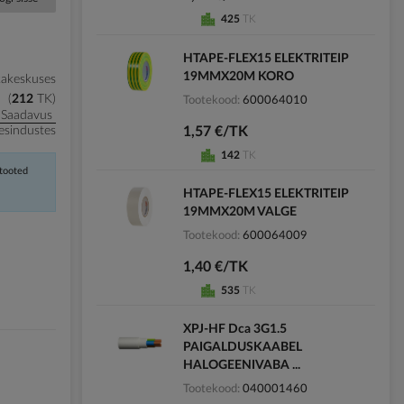
425
TK
HTAPE-FLEX15 ELEKTRITEIP
19MMX20M KORO
kakeskuses
212
TK
Tootekood
600064010
Saadavus
1,57 €/TK
esindustes
142
TK
 tooted
HTAPE-FLEX15 ELEKTRITEIP
19MMX20M VALGE
Tootekood
600064009
1,40 €/TK
535
TK
XPJ-HF Dca 3G1.5
PAIGALDUSKAABEL
HALOGEENIVABA ...
Tootekood
040001460