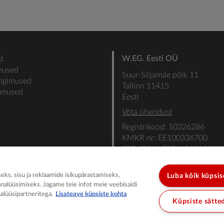
W.EG. Eesti OÜ
d
mused
Suur-Sõjamäe põik 11
ingimused
Tallinn 11415
gimused
Eesti
Võta ühendust
Registrikood: 10326286
KMKR nr: EE100336700
SEB: IBAN: EE31101022000
SWIFT: EEUHEE2X
ks, sisu ja reklaamide isikupärastamiseks,
Luba kõik küpsi
analüüsimiseks. Jagame teie infot meie veebisaidi
alüüsipartneritega.
Lisateave küpsiste kohta
Küpsiste sätte