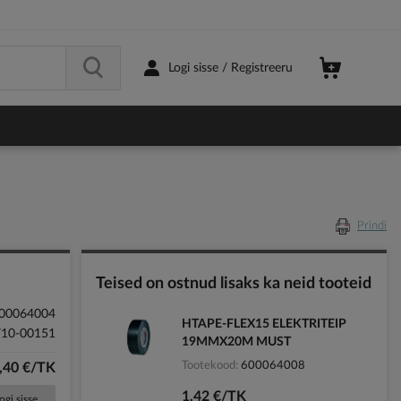
Logi sisse / Registreeru
Prindi
Teised on ostnud lisaks ka neid tooteid
00064004
HTAPE-FLEX15 ELEKTRITEIP
710-00151
19MMX20M MUST
Tootekood
600064008
,40 €/TK
1,42 €/TK
ogi sisse