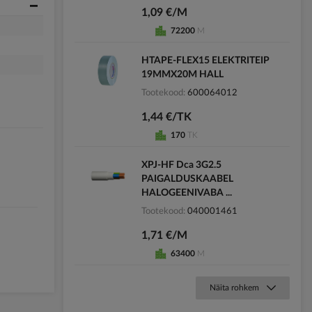
1,09 €/M
72200
M
HTAPE-FLEX15 ELEKTRITEIP
19MMX20M HALL
Tootekood
600064012
1,44 €/TK
170
TK
XPJ-HF Dca 3G2.5
PAIGALDUSKAABEL
HALOGEENIVABA ...
Tootekood
040001461
1,71 €/M
63400
M
Näita rohkem