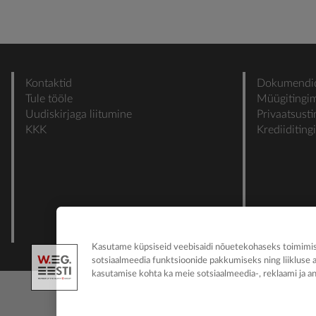
Kontaktid
Dokumendi
Tule tööle
Müügitingi
Uudiskirjaga liitumine
Privaatsust
KKK
Krediiditin
Kasutame küpsiseid veebisaidi nõuetekohaseks toimimise
sotsiaalmeedia funktsioonide pakkumiseks ning liikluse 
kasutamise kohta ka meie sotsiaalmeedia-, reklaami ja an