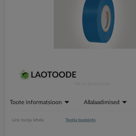
gallery
Skip
Pilt on illustratiivne
to
the
Toote informatsioon
Allalaadimised
beginning
of
the
images
Link tootja lehele
Tootja tooteinfo
gallery