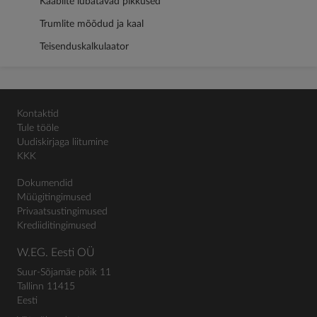
Kaablite lubatavad pikkused
Trumlite mõõdud ja kaal
Teisenduskalkulaator
Kontaktid
Tule tööle
Uudiskirjaga liitumine
KKK
Dokumendid
Müügitingimused
Privaatsustingimused
Krediiditingimused
W.EG. Eesti OÜ
Suur-Sõjamäe põik 11
Tallinn 11415
Eesti