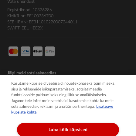
Võta ühendust
Registrikood: 10326286
KMKR nr: EE100336700
SEB: IBAN: EE311010220007244011
SWIFT: EEUHEE2X
Jälgi meid sotsiaalmeedias
Kasutame küpsiseid veebisaidi nõuetekohaseks toimimiseks,
sisu ja reklaamide isikupärastamiseks, sotsiaalmeedia
funktsioonide pakkumiseks ning liikluse analüüsimiseks.
Jagame teie infot meie veebisaidi kasutamise kohta ka meie
sotsiaalmeedia-, reklaami ja analüüsipartneritega.
Lisateave
küpsiste kohta
Luba kõik küpsised
© 2026 Member of the Würth Group