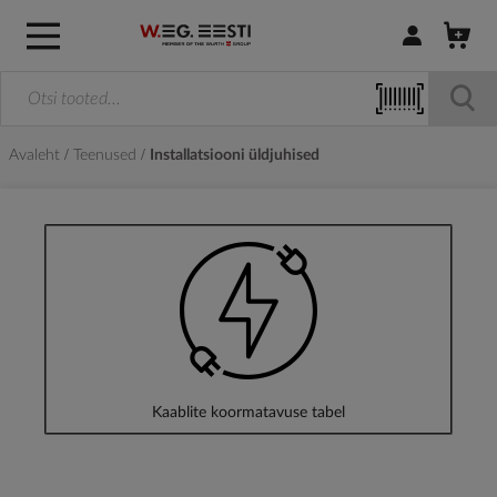
Logi sisse / R
Avaleht
Teenused
Installatsiooni üldjuhised
Kaablite koormatavuse tabel