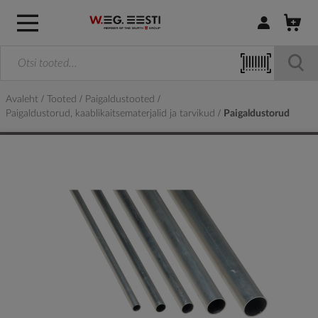
Logi sisse / R
Avaleht
Tooted
Paigaldustooted
Paigaldustorud, kaablikaitsematerjalid ja tarvikud
Paigaldustorud
Skip
to
the
end
of
the
images
gallery