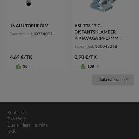
16 ALU TORUPÕLV
ASL 733 17 G
DISTANTSKLAMBER
Tootekood
110754007
PIKIAVAGA 14-17MM ...
Tootekood
130049268
4,69 €/TK
0,90 €/TK
36
TK
108
TK
Näita rohkem
Kontaktid
Tule tööle
Uudiskirjaga liitumine
KKK