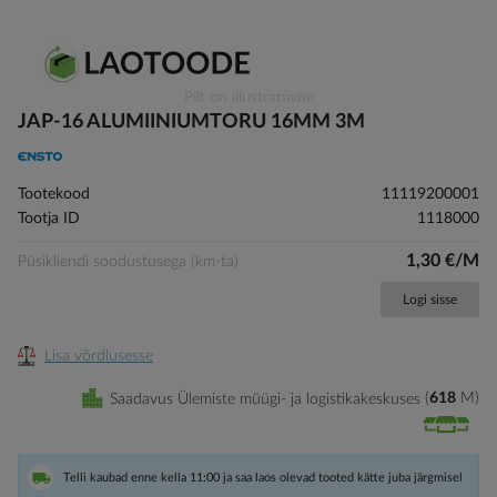
Skip
Pilt on illustratiivne
to
JAP-16 ALUMIINIUMTORU 16MM 3M
the
beginning
of
Tootekood
11119200001
the
Tootja ID
1118000
images
gallery
1,30 €/M
Püsikliendi soodustusega (km-ta)
Logi sisse
Lisa võrdlusesse
Saadavus Ülemiste müügi- ja logistikakeskuses
618
M
Telli kaubad enne kella 11:00 ja saa laos olevad tooted kätte juba järgmisel