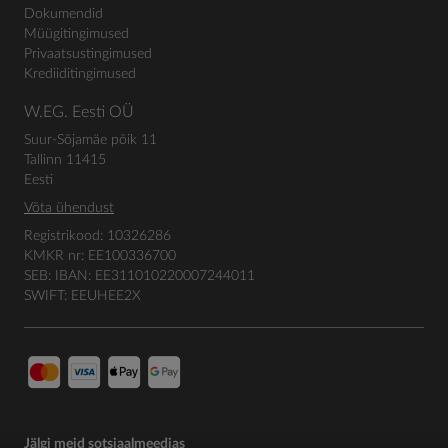
Dokumendid
Müügitingimused
Privaatsustingimused
Krediiditingimused
W.EG. Eesti OÜ
Suur-Sõjamäe põik 11
Tallinn 11415
Eesti
Võta ühendust
Registrikood: 10326286
KMKR nr: EE100336700
SEB: IBAN: EE311010220007244011
SWIFT: EEUHEE2X
Jälgi meid sotsiaalmeedias