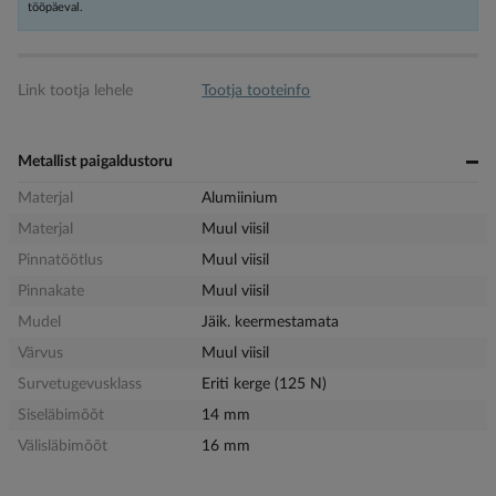
tööpäeval.
Link tootja lehele
Tootja tooteinfo
Metallist paigaldustoru
Materjal
Alumiinium
Materjal
Muul viisil
Pinnatöötlus
Muul viisil
Pinnakate
Muul viisil
Mudel
Jäik. keermestamata
Värvus
Muul viisil
Survetugevusklass
Eriti kerge (125 N)
Siseläbimõõt
14 mm
Välisläbimõõt
16 mm