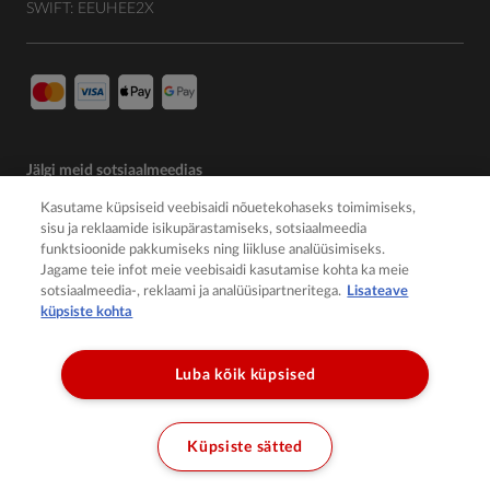
SWIFT: EEUHEE2X
Jälgi meid sotsiaalmeedias
Kasutame küpsiseid veebisaidi nõuetekohaseks toimimiseks,
sisu ja reklaamide isikupärastamiseks, sotsiaalmeedia
funktsioonide pakkumiseks ning liikluse analüüsimiseks.
Jagame teie infot meie veebisaidi kasutamise kohta ka meie
sotsiaalmeedia-, reklaami ja analüüsipartneritega.
Lisateave
küpsiste kohta
Luba kõik küpsised
© 2026 Member of the Würth Group
Küpsiste sätted