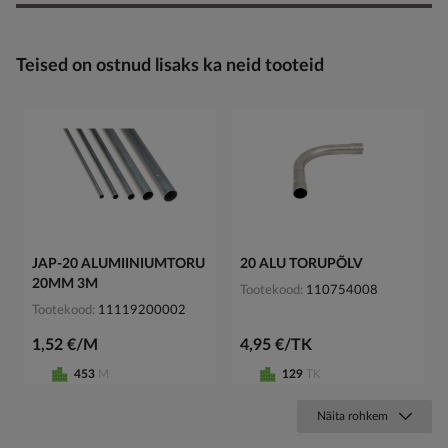
Teised on ostnud lisaks ka neid tooteid
JAP-20 ALUMIINIUMTORU
20 ALU TORUPÕLV
20MM 3M
Tootekood
110754008
Tootekood
11119200002
1,52 €/M
4,95 €/TK
453
M
129
TK
Näita rohkem