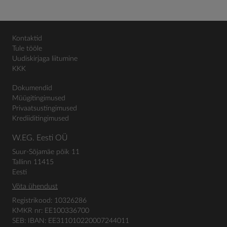
Kontaktid
Tule tööle
Uudiskirjaga liitumine
KKK
Dokumendid
Müügitingimused
Privaatsustingimused
Krediiditingimused
W.EG. Eesti OÜ
Suur-Sõjamäe põik 11
Tallinn 11415
Eesti
Võta ühendust
Registrikood: 10326286
KMKR nr: EE100336700
SEB: IBAN: EE311010220007244011