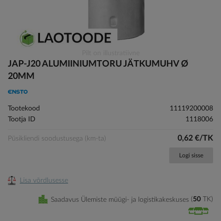
Skip
Pilt on illustratiivne
to
JAP-J20 ALUMIINIUMTORU JÄTKUMUHV Ø
the
20MM
beginning
of
the
Tootekood
11119200008
images
Tootja ID
1118006
gallery
0,62 €/TK
Püsikliendi soodustusega (km-ta)
Logi sisse
Lisa võrdlusesse
Saadavus Ülemiste müügi- ja logistikakeskuses
50
TK