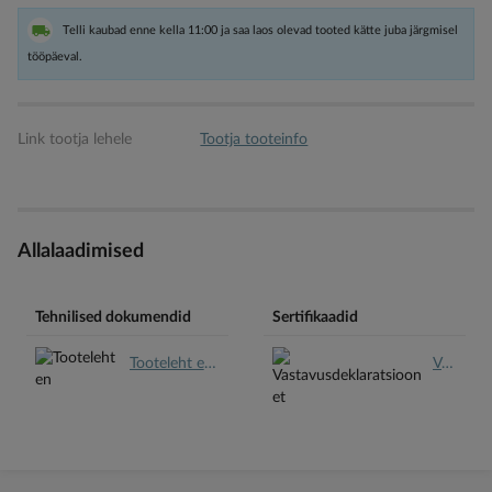
Telli kaubad enne kella 11:00 ja saa laos olevad tooted kätte juba järgmisel
tööpäeval.
Link tootja lehele
Tootja tooteinfo
Allalaadimised
Tehnilised dokumendid
Sertifikaadid
Tooteleht en.pdf
Vastavusdeklaratsioon et.pdf