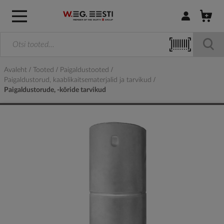
Logi sisse / R
Avaleht
Tooted
Paigaldustooted
Paigaldustorud, kaablikaitsematerjalid ja tarvikud
Paigaldustorude, -kõride tarvikud
Skip
to
the
end
of
the
images
gallery