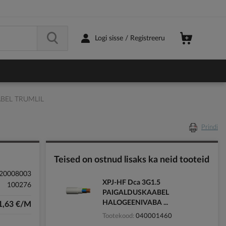
Logi sisse / Registreeru
ABEL TRUMLIL
Prindi
Teised on ostnud lisaks ka neid tooteid
20008003
XPJ-HF Dca 3G1.5
100276
PAIGALDUSKAABEL
HALOGEENIVABA ...
1,63 €/M
Tootekood
040001460