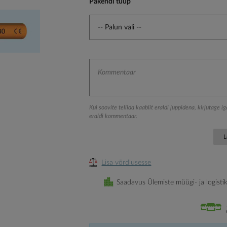
Pakendi tüüp
Kui soovite tellida kaablit eraldi juppidena, kirjutage i
eraldi kommentaar.
L
Lisa võrdlusesse
Saadavus Ülemiste müügi- ja logisti