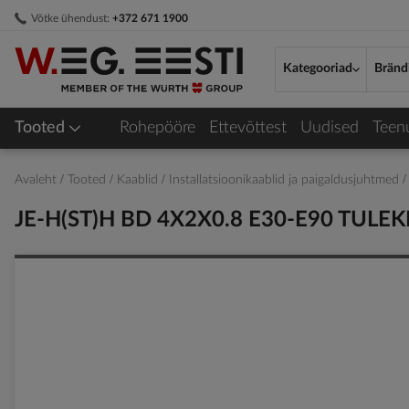
Skip
Võtke ühendust:
+372 671 1900
to
Content
Kategooriad
Bränd
Tooted
Rohepööre
Ettevõttest
Uudised
Teen
Avaleht
Tooted
Kaablid
Installatsioonikaablid ja paigaldusjuhtmed
JE-H(ST)H BD 4X2X0.8 E30-E90 TULE
Skip
to
the
end
of
the
images