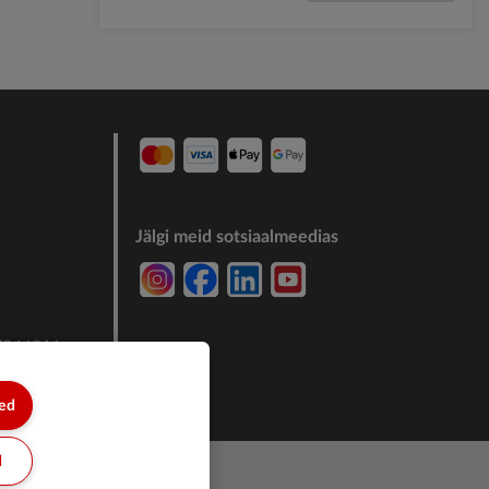
Jälgi meid sotsiaalmeedias
7244011
sed
d