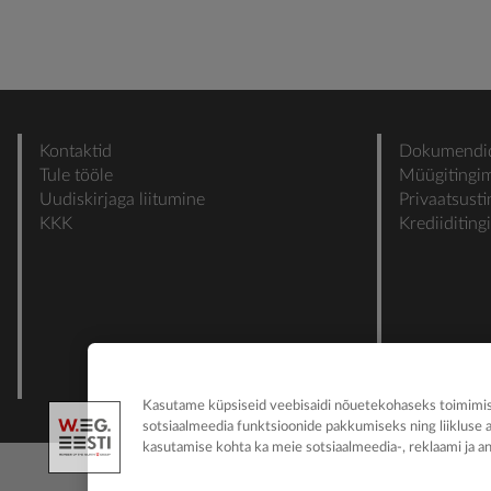
Kontaktid
Dokumendi
Tule tööle
Müügitingi
Uudiskirjaga liitumine
Privaatsust
KKK
Krediiditin
Kasutame küpsiseid veebisaidi nõuetekohaseks toimimise
sotsiaalmeedia funktsioonide pakkumiseks ning liikluse 
kasutamise kohta ka meie sotsiaalmeedia-, reklaami ja an