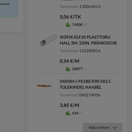
 tooted
Tootekood
130064013
0,06 €/TK
74500
TK
ISOFIX-ELF20 PLASTTORU
HALL 3M. 320N. FRÄNKISCHE
Tootekood
110280014
0,54 €/M
26877
M
(N)HXH-J FE180/E90 5X2.5
TULEKINDEL KAABEL
Tootekood
040274056
3,85 €/M
654
M
Näita rohkem