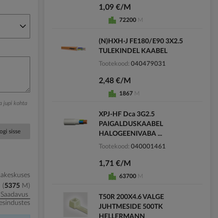
1,09 €/M
72200
M
(N)HXH-J FE180/E90 3X2.5
TULEKINDEL KAABEL
Tootekood
040479031
2,48 €/M
1867
M
ga jupi kohta
XPJ-HF Dca 3G2.5
PAIGALDUSKAABEL
ogi sisse
HALOGEENIVABA ...
Tootekood
040001461
1,71 €/M
kakeskuses
63700
M
5375
M
Saadavus
T50R 200X4.6 VALGE
esindustes
JUHTMESIDE 500TK
HELLERMANN