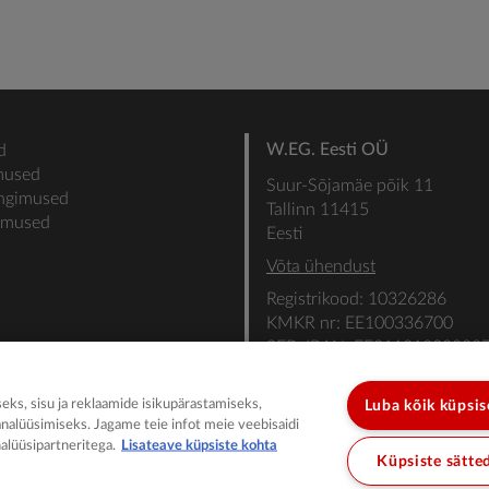
W.EG. Eesti OÜ
d
mused
Suur-Sõjamäe põik 11
ingimused
Tallinn 11415
gimused
Eesti
Võta ühendust
Registrikood: 10326286
KMKR nr: EE100336700
SEB: IBAN: EE31101022000
SWIFT: EEUHEE2X
ks, sisu ja reklaamide isikupärastamiseks,
Luba kõik küpsi
analüüsimiseks. Jagame teie infot meie veebisaidi
alüüsipartneritega.
Lisateave küpsiste kohta
Küpsiste sätte