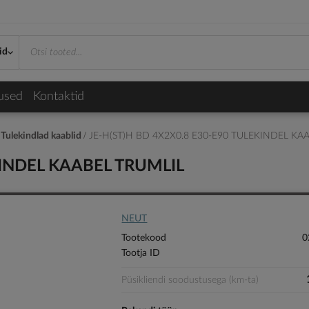
id
used
Kontaktid
Tulekindlad kaablid
JE-H(ST)H BD 4X2X0.8 E30-E90 TULEKINDEL KA
KINDEL KAABEL TRUMLIL
NEUT
Tootekood
0
Tootja ID
Püsikliendi soodustusega (km-ta)