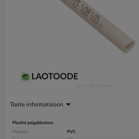
gallery
Skip
Pilt on illustratiivne
to
the
Toote informatsioon
beginning
of
the
images
Plastist paigaldustoru
gallery
Materjal
PVC