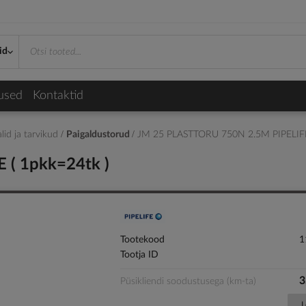
id
used
Kontaktid
lid ja tarvikud
Paigaldustorud
JM 25 PLASTTORU 750N 2.5M PIPELIFE
( 1pkk=24tk )
Tootekood
1
Tootja ID
3
Püsikliendi soodustusega (km-ta)
L