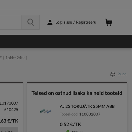
Logi sisse / Registreeru
 ( 1pkk=24tk )
Prindi
Teised on ostnud lisaks ka neid tooteid
10173007
AJ 25 TORUJÄTK 25MM ABB
510425
Tootekood
110002007
,63 €/TK
0,52 €/TK
ogi sisse