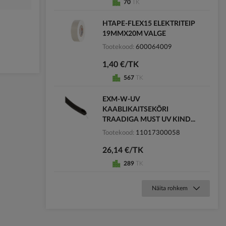
70
TK
HTAPE-FLEX15 ELEKTRITEIP
19MMX20M VALGE
Tootekood
600064009
1,40 €/TK
567
TK
EXM-W-UV
KAABLIKAITSEKÕRI
TRAADIGA MUST UV KIND...
Tootekood
11017300058
26,14 €/TK
289
TK
Näita rohkem