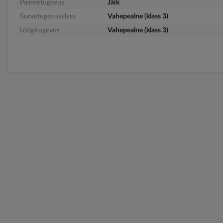
Paindetugevus
Jäik
Survetugevusklass
Vahepealne (klass 3)
Löögitugevus
Vahepealne (klass 3)