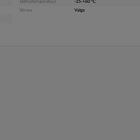
Talitlustemperatuur
-25-+60 °C
Värvus
Valge