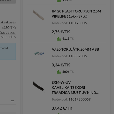
990
TK
JM 20 PLASTTORU 750N 2.5M
PIPELIFE ( 1pkk=37tk )
kakeskuses
Tootekood
110173006
430
TK
2,75 €/TK
Saadavus
esindustes
4113
TK
 tooted
AJ 20 TORUJÄTK 20MM ABB
Tootekood
110002006
0,34 €/TK
5006
TK
EXM-W-UV
KAABLIKAITSEKÕRI
TRAADIGA MUST UV KIND...
Tootekood
11017300059
37,42 €/TK